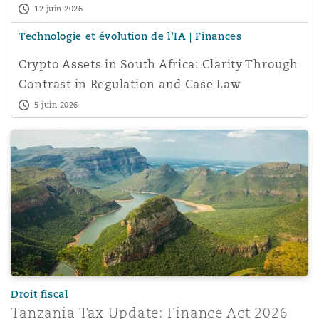
12 juin 2026
Technologie et évolution de l’IA | Finances
Southampton
Crypto Assets in South Africa: Clarity Through
Contrast in Regulation and Case Law
Warsaw
5 juin 2026
Tanzania Tax Update: Finance Act 2026 Highlights
Droit fiscal
Tanzania Tax Update: Finance Act 2026