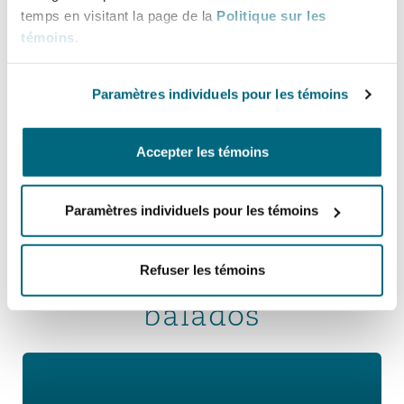
Insurance Growth Report 2022 – Mid-
temps en visitant la page de la
Politique sur les
year update
témoins
.
18 août 2022
Paramètres individuels pour les témoins
Voir tous les rapports
Accepter les témoins
Paramètres individuels pour les témoins
Plus récentes séries de
Refuser les témoins
balados
Balados sur l’assurance dommages (en anglais)