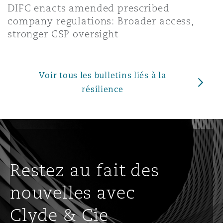
DIFC enacts amended prescribed
company regulations: Broader access,
stronger CSP oversight
Voir tous les bulletins liés à la
résilience
Restez au fait des
nouvelles avec
Clyde & Cie