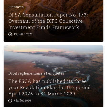
Shanghai
Miami
Finances
Entretien, réparation et remi
Guildford
DFSA Consultation Paper No. 173:
Couverture d’assurance
Overhaul of the DIFC Collective
Singapour
Montréal
Investment Funds Framework
Droit aérien commercial non
Hambourg
13 juillet 2026
Droit maritime
Sydney
New Jersey
Droit réglementaire
Leeds
Risques politiques et crédit 
Oulan-Bator
New York
Satellites et espace
Liverpool
Droit réglementaire et enquêtes
Responsabilité du fabricant e
The FSCA has published its three-
Orange County
produits
year Regulation Plan for the period 1
Londres, The St Botolph Building
April 2026 to 31 March 2029
7 juillet 2026
Phoenix
Assurance biens