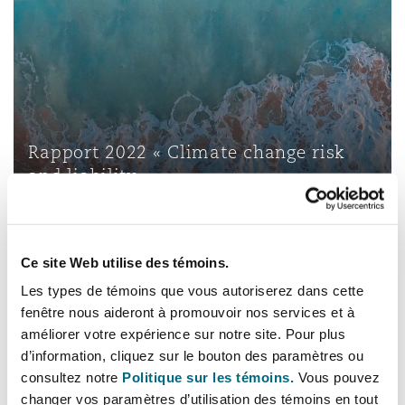
Rapport 2022 « Climate change risk
and liability »
18 novembre 2022
Insurance Growth Report 2022 – Mid-year update
Ce site Web utilise des témoins.
Les types de témoins que vous autoriserez dans cette
fenêtre nous aideront à promouvoir nos services et à
améliorer votre expérience sur notre site. Pour plus
d’information, cliquez sur le bouton des paramètres ou
consultez notre
Politique sur les témoins.
Vous pouvez
Assurance et réassurance
changer vos paramètres d’utilisation des témoins en tout