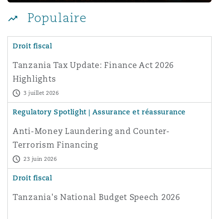
Madrid
Populaire
San Francisco
Réassurance
Droit fiscal
Manchester, 2 New Bailey
Tanzania Tax Update: Finance Act 2026
Toronto
Assurance spécialisée
Highlights
Milan
3 juillet 2026
Vancouver
Regulatory Spotlight | Assurance et réassurance
Munich
Anti-Money Laundering and Counter-
Terrorism Financing
Washington (D. C.)
23 juin 2026
Newcastle
Droit fiscal
Tanzania's National Budget Speech 2026
Paris