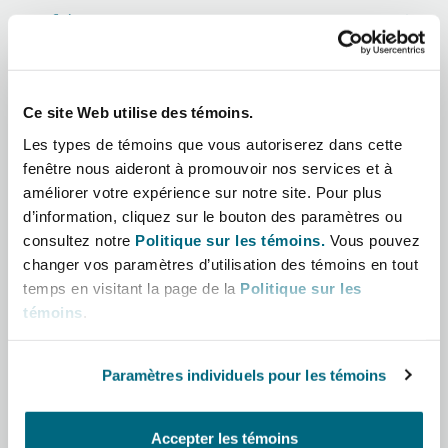
Shanghai
Miami
Afrique
Entretien, réparation et remi
Guildford
Asie-Pacifique
Couverture d’assurance
Singapour
Montréal
Ce site Web utilise des témoins.
Droit aérien commercial non
Amérique latine
Hambourg
Les types de témoins que vous autoriserez dans cette
Droit maritime
fenêtre nous aideront à promouvoir nos services et à
Sydney
New Jersey
Moyen-Orient
améliorer votre expérience sur notre site. Pour plus
Droit réglementaire
d’information, cliquez sur le bouton des paramètres ou
Leeds
consultez notre
Politique sur les témoins.
Vous pouvez
Amérique du Nord
Risques politiques et crédit 
Oulan-Bator
New York
changer vos paramètres d’utilisation des témoins en tout
Satellites et espace
temps en visitant la page de la
Politique sur les
Royaume-Uni et Europe
Liverpool
témoins
.
Responsabilité du fabricant e
Orange County
produits
Paramètres individuels pour les témoins
Londres, The St Botolph Building
Rôle
Phoenix
Assurance biens
Accepter les témoins