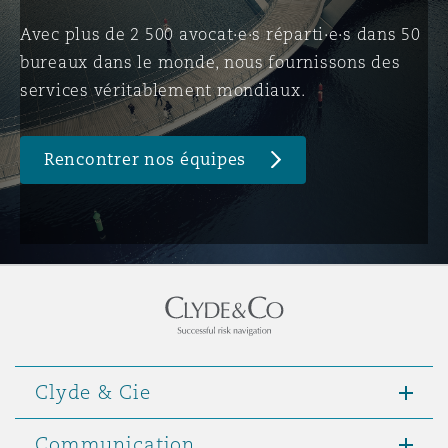
Avec plus de 2 500 avocat·e·s réparti·e·s dans 50
bureaux dans le monde, nous fournissons des
Southampton
services véritablement mondiaux.
Warsaw
Rencontrer nos équipes
Clyde & Cie
Communication