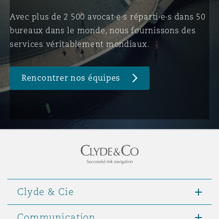
Avec plus de 2 500 avocat·e·s réparti·e·s dans 50
bureaux dans le monde, nous fournissons des
Southampton
services véritablement mondiaux.
Warsaw
Rencontrer nos équipes
Clyde & Cie
Communication