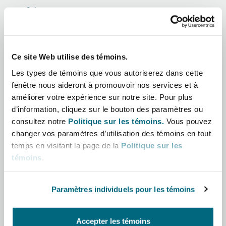
Shanghai
Miami
Afrique
Entretien, réparation et remi
Guildford
Asie-Pacifique
Couverture d’assurance
Singapour
Montréal
Ce site Web utilise des témoins.
Droit aérien commercial non
Amérique latine
Hambourg
Les types de témoins que vous autoriserez dans cette
Droit maritime
fenêtre nous aideront à promouvoir nos services et à
Sydney
New Jersey
Moyen-Orient
améliorer votre expérience sur notre site. Pour plus
Droit réglementaire
d’information, cliquez sur le bouton des paramètres ou
Leeds
consultez notre
Politique sur les témoins.
Vous pouvez
Amérique du Nord
Risques politiques et crédit 
Oulan-Bator
New York
changer vos paramètres d’utilisation des témoins en tout
Satellites et espace
temps en visitant la page de la
Politique sur les
Royaume-Uni et Europe
Liverpool
témoins
.
Responsabilité du fabricant e
Orange County
produits
Paramètres individuels pour les témoins
Londres, The St Botolph Building
Rôle
Phoenix
Assurance biens
Accepter les témoins