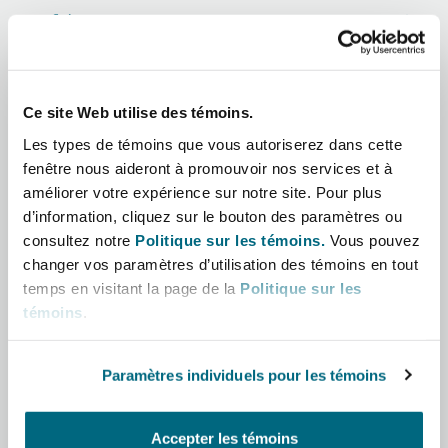
Shanghai
Miami
Afrique
Entretien, réparation et remi
Guildford
Asie-Pacifique
Couverture d’assurance
Singapour
Montréal
Ce site Web utilise des témoins.
Droit aérien commercial non
Amérique latine
Hambourg
Les types de témoins que vous autoriserez dans cette
Droit maritime
fenêtre nous aideront à promouvoir nos services et à
Sydney
New Jersey
Moyen-Orient
améliorer votre expérience sur notre site. Pour plus
Droit réglementaire
d’information, cliquez sur le bouton des paramètres ou
Leeds
consultez notre
Politique sur les témoins.
Vous pouvez
Amérique du Nord
Risques politiques et crédit 
Oulan-Bator
New York
changer vos paramètres d’utilisation des témoins en tout
Satellites et espace
temps en visitant la page de la
Politique sur les
Royaume-Uni et Europe
Liverpool
témoins
.
Responsabilité du fabricant e
Orange County
produits
Paramètres individuels pour les témoins
Londres, The St Botolph Building
Rôle
Phoenix
Assurance biens
Accepter les témoins