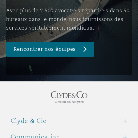
Avec plus de 2 500 avocat·e·s réparti·e·s dans 50
bureaux dans le monde, nous fournissons des
Southampton
services véritablement mondiaux.
Warsaw
Rencontrer nos équipes
Clyde & Cie
Communication