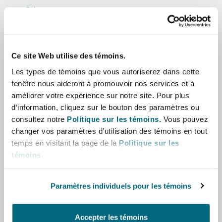
Shanghai
Miami
Afrique
Entretien, réparation et remi
Guildford
Asie-Pacifique
Couverture d’assurance
Singapour
Montréal
Ce site Web utilise des témoins.
Droit aérien commercial non
Amérique latine
Hambourg
Les types de témoins que vous autoriserez dans cette
Droit maritime
fenêtre nous aideront à promouvoir nos services et à
Sydney
New Jersey
Moyen-Orient
améliorer votre expérience sur notre site. Pour plus
Droit réglementaire
d’information, cliquez sur le bouton des paramètres ou
Leeds
consultez notre
Politique sur les témoins.
Vous pouvez
Amérique du Nord
Risques politiques et crédit 
Oulan-Bator
New York
changer vos paramètres d’utilisation des témoins en tout
Satellites et espace
temps en visitant la page de la
Politique sur les
Royaume-Uni et Europe
Liverpool
témoins
.
Responsabilité du fabricant e
Orange County
produits
Paramètres individuels pour les témoins
Londres, The St Botolph Building
Rôle
Phoenix
Assurance biens
Accepter les témoins