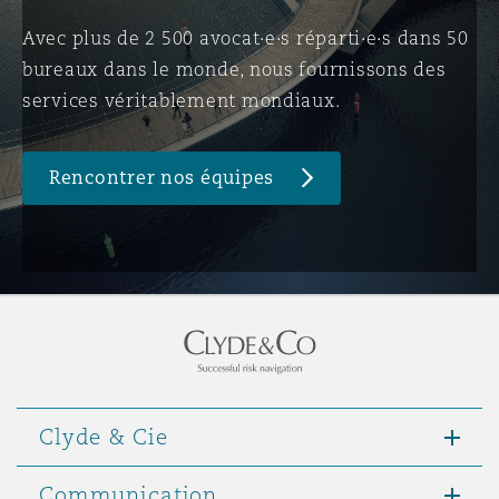
Avec plus de 2 500 avocat·e·s réparti·e·s dans 50
bureaux dans le monde, nous fournissons des
Southampton
services véritablement mondiaux.
Warsaw
Rencontrer nos équipes
Clyde & Cie
Communication