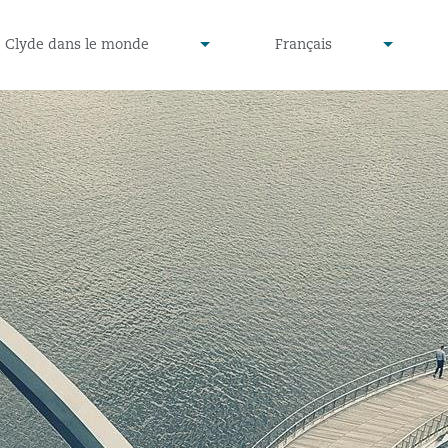
defined
undefined
Clyde dans le monde
Français
▾
▾