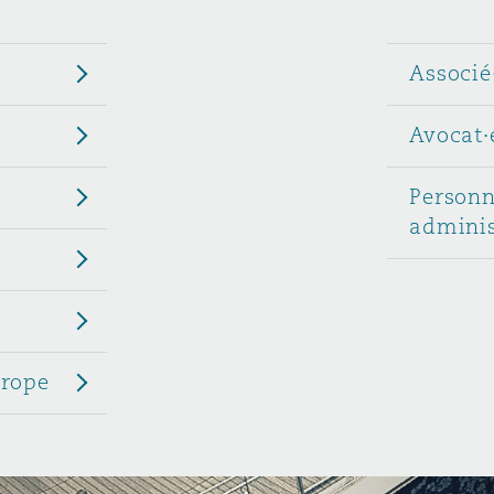
n et données
Associé
ise en état
Avocat·
n
Personn
adminis
t commercial
urope
et rappel de