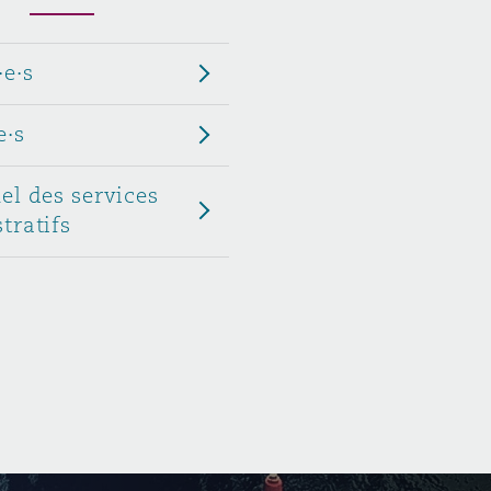
Menu
·e·s
Recher
e·s
el des services
tratifs