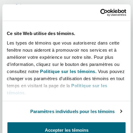
Shanghai
Miami
Afrique
Entretien, réparation et remi
Guildford
Asie-Pacifique
Couverture d’assurance
Singapour
Montréal
Ce site Web utilise des témoins.
Droit aérien commercial non
Amérique latine
Hambourg
Les types de témoins que vous autoriserez dans cette
Droit maritime
fenêtre nous aideront à promouvoir nos services et à
Sydney
New Jersey
Moyen-Orient
améliorer votre expérience sur notre site. Pour plus
Droit réglementaire
d’information, cliquez sur le bouton des paramètres ou
Leeds
consultez notre
Politique sur les témoins.
Vous pouvez
Amérique du Nord
Risques politiques et crédit 
Oulan-Bator
New York
changer vos paramètres d’utilisation des témoins en tout
Satellites et espace
temps en visitant la page de la
Politique sur les
Royaume-Uni et Europe
Liverpool
témoins
.
Responsabilité du fabricant e
Orange County
produits
Paramètres individuels pour les témoins
Londres, The St Botolph Building
Rôle
Phoenix
Assurance biens
Accepter les témoins