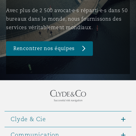
Avec plus de 2 500 avocat·e·s réparti·e·s dans 50
bureaux dans le monde, nous fournissons des
Southampton
services véritablement mondiaux.
Warsaw
Rencontrer nos équipes
Clyde & Cie
Communication