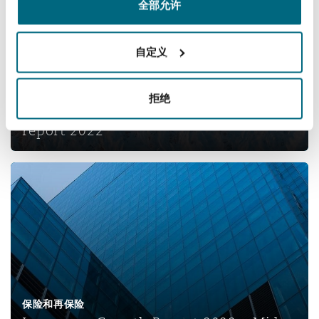
全部允许
自定义
Tech & AI evolution
拒绝
Climate change risk and liability
report 2022
Insurance Growth Report 2022 – Mid-year update
保险和再保险