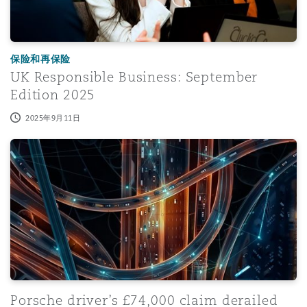
保险和再保险
UK Responsible Business: September
Edition 2025
2025年9月11日
Porsche driver’s £74,000 claim derailed by dashcam foo
Porsche driver’s £74,000 claim derailed