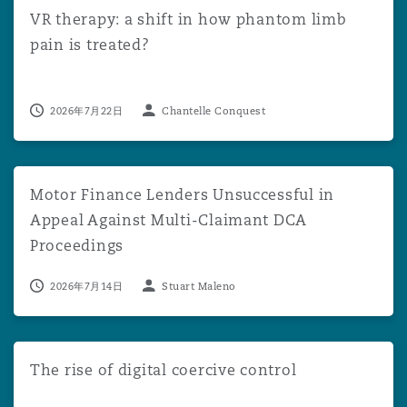
VR therapy: a shift in how phantom limb pain is treated?
VR therapy: a shift in how phantom limb
pain is treated?
2026年7月22日
Chantelle Conquest
Motor Finance Lenders Unsuccessful in Appeal Against 
Motor Finance Lenders Unsuccessful in
Appeal Against Multi-Claimant DCA
Proceedings
2026年7月14日
Stuart Maleno
The rise of digital coercive control
The rise of digital coercive control