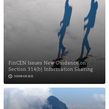
保险和再保险
HR Eco Audit
内罗比 – 联营办公室
香港
圣保罗
吉达
达拉斯
德里
Emergency Response & Crisis
劳动、养老金和移民n
Public Procurement
Fraud & White-Collar Crime
Management
Employers' & Public Liability
项目和建筑工程
吉隆坡 – 联营办公室
利雅得
丹佛
都柏林（圣史蒂芬绿地大厦）
金融
房地产
Internal Investigations
Finance & Leasing
Employment Practices Liabili
监管法规与调查
墨尔本
堪萨斯城
杜塞尔多夫
知识产权
Professional Services
Fleet Procurement
Energy
FinCEN Issues New Guidance on
Section 314(b) Information Sharing
新德里 – 联营办公室
拉斯维加斯
爱丁堡
技术、外包与数据
Safety, Security, Health & En
2026年6月26日
Insurance Coverage
Financial Institutions, Direct
Officers
珀斯
洛杉矶
格拉斯哥（G1大厦）
MRO (Maintenance, Repair & 
Healthcare