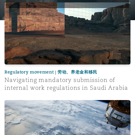
Navigating mandatory submission of internal work regula
Regulatory movement | 劳动、养老金和移民
Navigating mandatory submission of
internal work regulations in Saudi Arabia
Jurisdiction lost by hyperlink: Reward v Tackelly and th