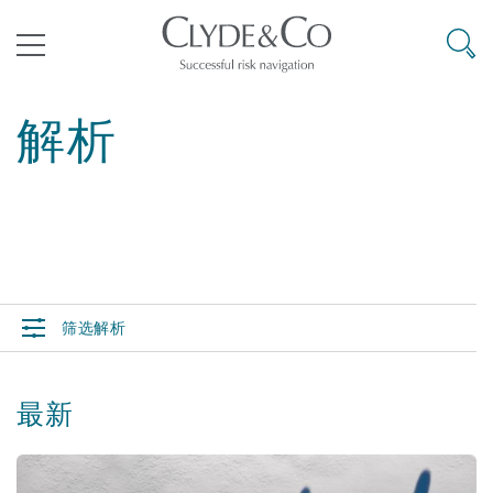
其礼律所事务所
搜寻
目录
解析
航空
气候变化
开罗
曼谷
加拉加斯
阿布扎比
亚特兰大
阿伯丁
Business Jets
商业
Commercial Arbitration
Energy & Natural Resources
Bermuda Form
Construction Disputes
Anti-Bribery & Corruption
企业与咨询
Clyde Code
开普敦
北京
墨西哥城
开罗
波士顿
贝尔法斯特
Carrier Liability
公司
Commercial Disputes
Marine
Casualty
环境保护法
Compliance
筛选解析
争议解决
Clyde & Co Newton - 解锁智能索赔新模式
达累斯萨拉姆
布里斯班
里约热内卢
多哈
卡尔加里
伯明翰
Commerical Dispute Resoluti
企业、商业与合规保险
Commercial Litigation
Trade & Commodities
Corporate, Commercial & Co
基础设施
External Investigations
Insurance
最新
能源、海洋与贸易
争议融资
约翰内斯堡
重庆
圣地亚哥 – 联营办公室
迪拜
芝加哥
布里斯托尔
Debt Recovery
数据保护与隐私权
PPP/PFI
Financial Services
Cyber Risk