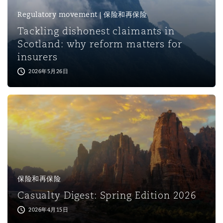
上海
迈阿密
吉尔福德
Regulatory movement | 保险和再保险
Non-Contentious Commercial
Insurance Coverage
Tackling dishonest claimants in
Scotland: why reform matters for
新加坡
蒙特利尔
汉堡
insurers
Regulatory
Marine
2026年5月26日
悉尼
新泽西
利兹
Satellite & Space
Political Risk & Trade Credit
乌兰巴托 – 联营办公室
纽约
利物浦
Product Liability & Recall
奥兰治县
伦敦
保险和再保险
Property
Casualty Digest: Spring Edition 2026
2026年4月15日
菲尼克斯
马德里