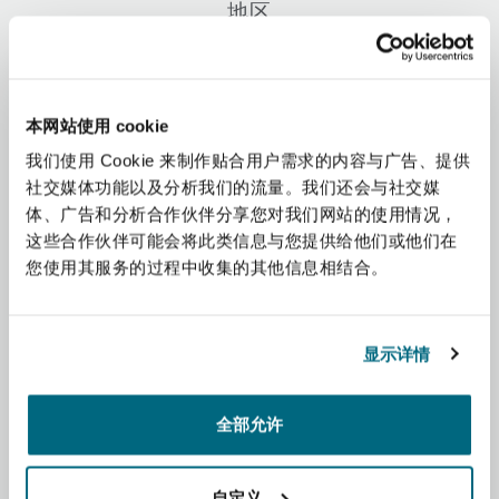
地区
上海
迈阿密
吉尔福德
Non-Contentious Commercial
Insurance Coverage
非洲
新加坡
蒙特利尔
汉堡
本网站使用 cookie
Regulatory
Marine
我们使用 Cookie 来制作贴合用户需求的内容与广告、提供
亚太地区
社交媒体功能以及分析我们的流量。我们还会与社交媒
悉尼
新泽西
利兹
体、广告和分析合作伙伴分享您对我们网站的使用情况，
Satellite & Space
拉丁美洲
这些合作伙伴可能会将此类信息与您提供给他们或他们在
Political Risk & Trade Credit
您使用其服务的过程中收集的其他信息相结合。
中东
乌兰巴托 – 联营办公室
纽约
利物浦
Product Liability & Recall
北美洲
显示详情
奥兰治县
伦敦
英国和欧洲
全部允许
Property
菲尼克斯
马德里
自定义