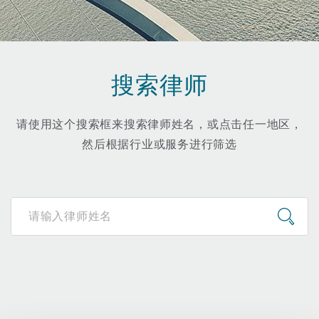
保险和再保险
HR Eco Audit
内罗比 – 联营办公室
香港
圣保罗
吉达
达拉斯
德里
Emergency Response & Crisis
劳动、养老金和移民n
Public Procurement
Fraud & White-Collar Crime
Management
Employers' & Public Liability
搜索律师
项目和建筑工程
吉隆坡 – 联营办公室
利雅得
丹佛
都柏林（圣史蒂芬绿地大厦）
金融
房地产
Internal Investigations
Finance & Leasing
Employment Practices Liabili
请使用这个搜索框来搜索律师姓名，或点击任一地区，
然后根据行业或服务进行筛选
监管法规与调查
墨尔本
堪萨斯城
杜塞尔多夫
知识产权
Professional Services
Fleet Procurement
Energy
新德里 – 联营办公室
拉斯维加斯
爱丁堡
技术、外包与数据
Safety, Security, Health & En
Insurance Coverage
Financial Institutions, Direct
Officers
珀斯
洛杉矶
格拉斯哥（G1大厦）
MRO (Maintenance, Repair & 
Healthcare