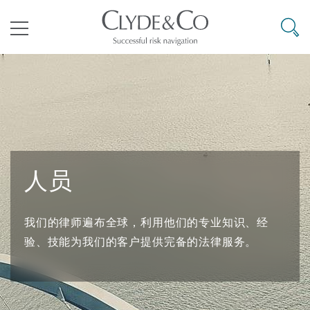
其礼律所事务所
搜寻
目录
航空
气候变化
开罗
曼谷
加拉加斯
阿布扎比
亚特兰大
阿伯丁
Business Jets
商业
Commercial Arbitration
Energy & Natural Resources
Bermuda Form
Construction Disputes
Anti-Bribery & Corruption
人员
企业与咨询
Clyde Code
开普敦
北京
墨西哥城
开罗
波士顿
贝尔法斯特
Carrier Liability
公司
Commercial Disputes
Marine
Casualty
环境保护法
Compliance
我们的律师遍布全球，利用他们的专业知识、经
争议解决
Clyde & Co Newton - 解锁智能索赔新模式
达累斯萨拉姆
布里斯班
里约热内卢
多哈
卡尔加里
伯明翰
Commerical Dispute Resoluti
企业、商业与合规保险
Commercial Litigation
Trade & Commodities
Corporate, Commercial & Co
基础设施
External Investigations
验、技能为我们的客户提供完备的法律服务。
Insurance
能源、海洋与贸易
争议融资
约翰内斯堡
重庆
圣地亚哥 – 联营办公室
迪拜
芝加哥
布里斯托尔
Debt Recovery
数据保护与隐私权
PPP/PFI
Financial Services
Cyber Risk