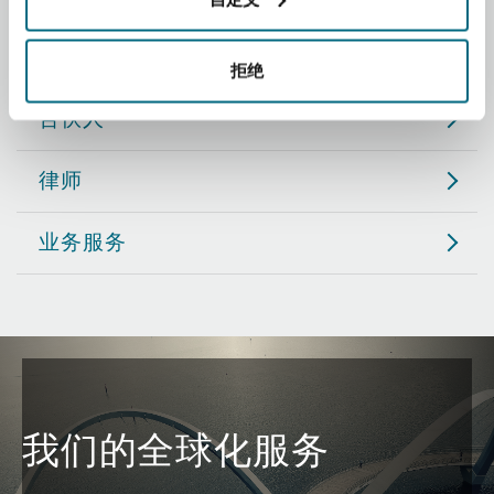
Reinsurance
职务
三藩市
曼彻斯特，新贝利广场2号
拒绝
Specialty
合伙人
多伦多
米兰
律师
业务服务
温哥华
慕尼克
华盛顿
纽卡斯尔
巴黎
我们的全球化服务