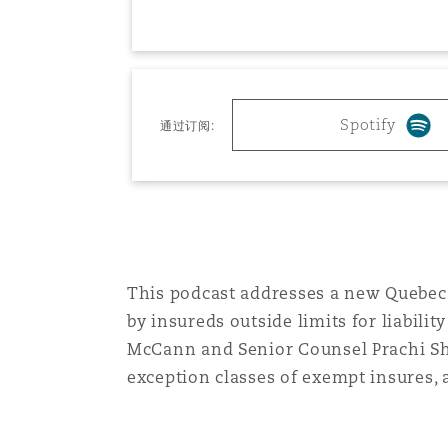
MRO (Maintenance, Repair &
Healthcare
上海
迈阿密
吉尔福德
Non-Contentious Commercia
Insurance Coverage
Spotify
通过订阅:
新加坡
蒙特利尔
汉堡
Regulatory
Marine
悉尼
新泽西
利兹
Satellite & Space
Political Risk & Trade Credit
This podcast addresses a new Quebec r
乌兰巴托 – 联营办公室
纽约
利物浦
by insureds outside limits for liabilit
McCann and Senior Counsel Prachi Shah
Product Liability & Recall
exception classes of exempt insures, a
奥兰治县
伦敦
Property