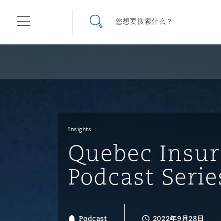
其礼律所事务所
搜寻网站
您想要搜索什么？
目录
航空
气候变化
开罗
曼谷
加拉加斯
阿布扎比
亚特兰大
阿伯丁
Business Jets
商业
Commercial Arbitration
Energy & Natural Resources
Bermuda Form
Construction Disputes
Anti-Bribery & Corruption
Insights
Quebec Insur
企业与咨询
Clyde Code
开普敦
北京
墨西哥城
开罗
波士顿
贝尔法斯特
Carrier Liability
公司
Commercial Disputes
Marine
Casualty
环境保护法
Compliance
Podcast Serie
争议解决
Clyde & Co Newton - 解锁智能索赔新模式
达累斯萨拉姆
布里斯班
里约热内卢
多哈
卡尔加里
伯明翰
Commerical Dispute Resolu
企业、商业与合规保险
Commercial Litigation
Trade & Commodities
Corporate, Commercial & C
基础设施
External Investigations
Insurance
Podcast
2022年9月28日