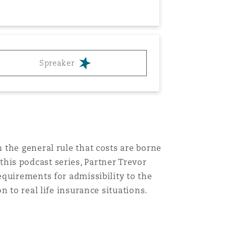
Spreaker
目
录
搜寻
 the general rule that costs are borne
 this podcast series, Partner Trevor
quirements for admissibility to the
 to real life insurance situations.