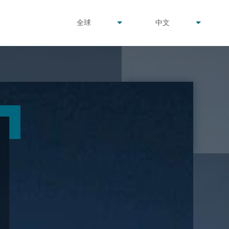
undefined
undefined
全球
中文
▾
▾