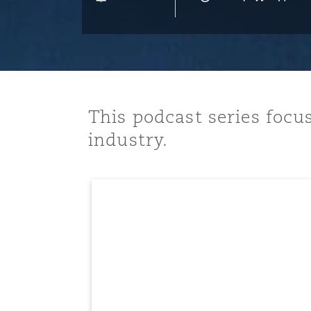
能源、海洋与贸易
争议融资
约翰内斯堡
重庆
圣地亚哥 – 联营办公室
迪拜
芝加哥
布里斯托尔
Debt Recovery
数据保护与隐私权
PPP/PFI
Financial Services
Cyber Risk
保险和再保险
HR Eco Audit
内罗比 – 联营办公室
香港
圣保罗
吉达
达拉斯
德里
Emergency Response & Cris
劳动、养老金和移民n
Public Procurement
Fraud & White-Collar Crime
Management
Employers' & Public Liabilit
This podcast series focu
项目和建筑工程
吉隆坡 – 联营办公室
利雅得
丹佛
都柏林（圣史蒂芬绿地大厦）
金融
房地产
Internal Investigations
industry.
Finance & Leasing
Employment Practices Liabil
监管法规与调查
墨尔本
堪萨斯城
杜塞尔多夫
知识产权
Professional Services
Fleet Procurement
Energy
新德里 – 联营办公室
拉斯维加斯
爱丁堡
技术、外包与数据
Safety, Security, Health & 
Insurance Coverage
Financial Institutions, Direc
Officers
珀斯
洛杉矶
格拉斯哥（G1大厦）