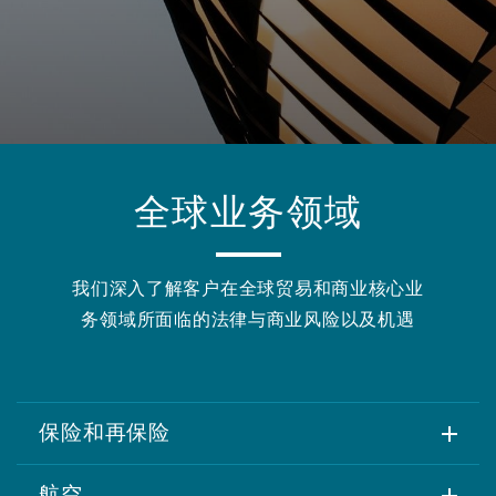
保险和再保险
HR Eco Audit
内罗比 – 联营办公室
香港
圣保罗
吉达
达拉斯
德里
Emergency Response & Crisis
劳动、养老金和移民n
Public Procurement
Fraud & White-Collar Crime
Management
Employers' & Public Liability
项目和建筑工程
吉隆坡 – 联营办公室
利雅得
丹佛
都柏林（圣史蒂芬绿地大厦）
金融
房地产
Internal Investigations
Finance & Leasing
Employment Practices Liabili
全球业务领域
监管法规与调查
墨尔本
堪萨斯城
杜塞尔多夫
知识产权
Professional Services
Fleet Procurement
Energy
我们深入了解客户在全球贸易和商业核心业
务领域所面临的法律与商业风险以及机遇
新德里 – 联营办公室
拉斯维加斯
爱丁堡
技术、外包与数据
Safety, Security, Health & En
Insurance Coverage
Financial Institutions, Direct
Officers
珀斯
洛杉矶
格拉斯哥（G1大厦）
保险和再保险
MRO (Maintenance, Repair & 
Healthcare
航空