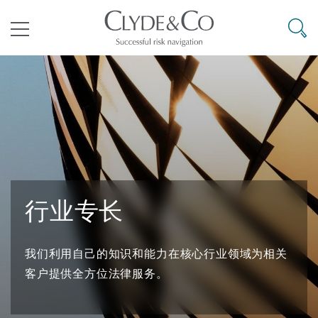
其礼律所事务所
搜寻
目录
航空
气候变化
开罗
曼谷
加拉加斯
阿布扎比
亚特兰大
阿伯丁
Business Jets
商业
Commercial Arbitration
Energy & Natural Resources
Bermuda Form
Construction Disputes
Anti-Bribery & Corruption
企业与咨询
Clyde Code
开普敦
北京
墨西哥城
开罗
波士顿
贝尔法斯特
Carrier Liability
公司
Commercial Disputes
Marine
Casualty
环境保护法
Compliance
行业专长
争议解决
Clyde & Co Newton - 解锁智能索赔新模式
达累斯萨拉姆
布里斯班
里约热内卢
多哈
卡尔加里
伯明翰
Commerical Dispute Resoluti
企业、商业与合规保险
Commercial Litigation
Trade & Commodities
Corporate, Commercial & Co
基础设施
External Investigations
我们利用自己的知识和能力在核心行业领域为相关
Insurance
客户提供全方位法律服务。
能源、海洋与贸易
争议融资
约翰内斯堡
重庆
圣地亚哥 – 联营办公室
迪拜
芝加哥
布里斯托尔
Debt Recovery
数据保护与隐私权
PPP/PFI
Financial Services
Cyber Risk