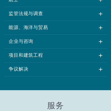
上海
迈阿密
吉尔福德
Non-Contentious Commercial
监管法规与调查
Insurance Coverage
新加坡
蒙特利尔
汉堡
能源、海洋与贸易
Regulatory
Marine
企业与咨询
悉尼
新泽西
利兹
Satellite & Space
项目和建筑工程
Political Risk & Trade Credit
乌兰巴托 – 联营办公室
纽约
利物浦
争议解决
Product Liability & Recall
奥兰治县
伦敦
Property
服务
菲尼克斯
马德里