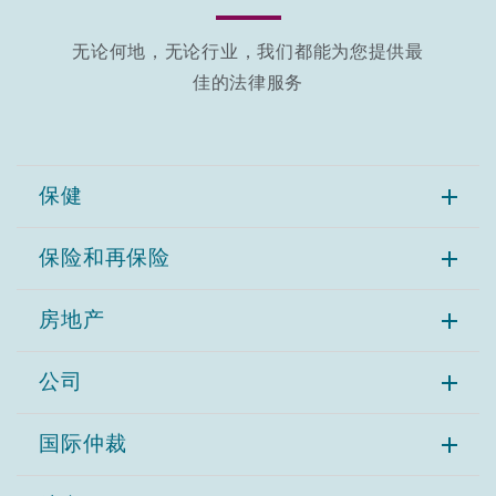
Reinsurance
无论何地，无论行业，我们都能为您提供最
三藩市
曼彻斯特，新贝利广场2号
佳的法律服务
Specialty
多伦多
米兰
保健
温哥华
慕尼克
保险和再保险
房地产
华盛顿
纽卡斯尔
公司
巴黎
国际仲裁