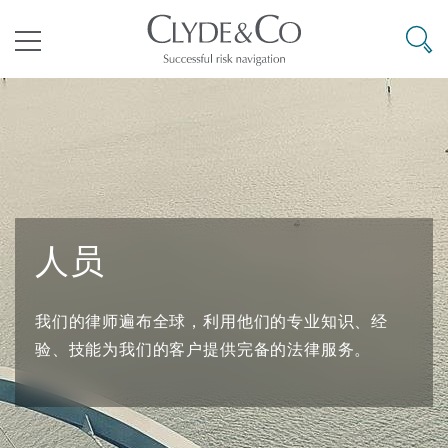
其礼律所事务所
搜寻
目录
航空
气候变化
开罗
曼谷
加拉加斯
阿布扎比
亚特兰大
阿伯丁
Business Jets
商业
Commercial Arbitration
Energy & Natural Resources
Bermuda Form
Construction Disputes
Anti-Bribery & Corruption
人员
企业与咨询
Clyde Code
开普敦
北京
墨西哥城
开罗
波士顿
贝尔法斯特
Carrier Liability
公司
Commercial Disputes
Marine
Casualty
环境保护法
Compliance
我们的律师遍布全球，利用他们的专业知识、经
争议解决
Clyde & Co Newton - 解锁智能索赔新模式
达累斯萨拉姆
布里斯班
里约热内卢
多哈
卡尔加里
伯明翰
Commerical Dispute Resoluti
企业、商业与合规保险
Commercial Litigation
Trade & Commodities
Corporate, Commercial & Co
基础设施
External Investigations
验、技能为我们的客户提供完备的法律服务。
Insurance
能源、海洋与贸易
争议融资
约翰内斯堡
重庆
圣地亚哥 – 联营办公室
迪拜
芝加哥
布里斯托尔
Debt Recovery
数据保护与隐私权
PPP/PFI
Financial Services
Cyber Risk