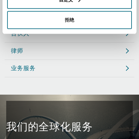
Reinsurance
职务
三藩市
曼彻斯特，新贝利广场2号
拒绝
Specialty
合伙人
多伦多
米兰
律师
业务服务
温哥华
慕尼克
华盛顿
纽卡斯尔
巴黎
我们的全球化服务