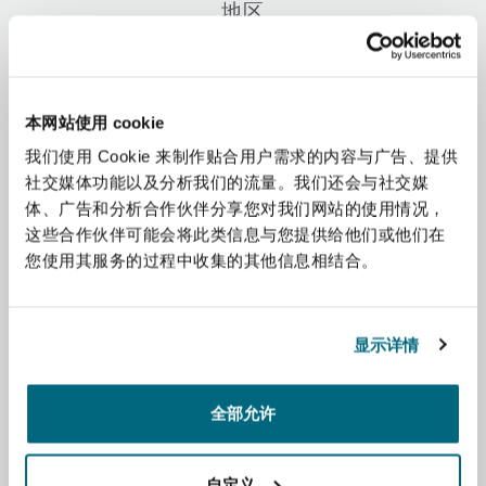
地区
上海
迈阿密
吉尔福德
Non-Contentious Commercial
Insurance Coverage
非洲
新加坡
蒙特利尔
汉堡
本网站使用 cookie
Regulatory
Marine
我们使用 Cookie 来制作贴合用户需求的内容与广告、提供
亚太地区
社交媒体功能以及分析我们的流量。我们还会与社交媒
悉尼
新泽西
利兹
体、广告和分析合作伙伴分享您对我们网站的使用情况，
Satellite & Space
拉丁美洲
这些合作伙伴可能会将此类信息与您提供给他们或他们在
Political Risk & Trade Credit
您使用其服务的过程中收集的其他信息相结合。
中东
乌兰巴托 – 联营办公室
纽约
利物浦
Product Liability & Recall
北美洲
显示详情
奥兰治县
伦敦
英国和欧洲
全部允许
Property
菲尼克斯
马德里
自定义