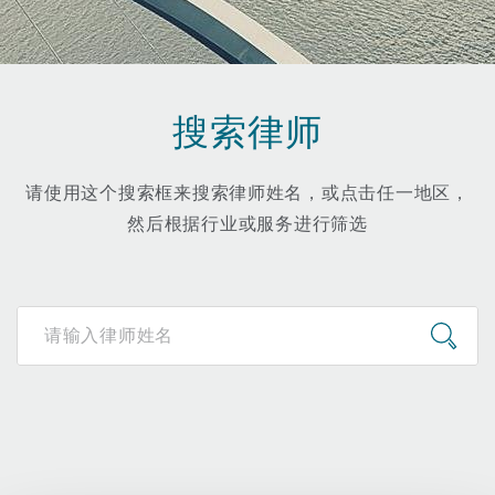
保险和再保险
HR Eco Audit
内罗比 – 联营办公室
香港
圣保罗
吉达
达拉斯
德里
Emergency Response & Crisis
劳动、养老金和移民n
Public Procurement
Fraud & White-Collar Crime
Management
Employers' & Public Liability
搜索律师
项目和建筑工程
吉隆坡 – 联营办公室
利雅得
丹佛
都柏林（圣史蒂芬绿地大厦）
金融
房地产
Internal Investigations
Finance & Leasing
Employment Practices Liabili
请使用这个搜索框来搜索律师姓名，或点击任一地区，
然后根据行业或服务进行筛选
监管法规与调查
墨尔本
堪萨斯城
杜塞尔多夫
知识产权
Professional Services
Fleet Procurement
Energy
新德里 – 联营办公室
拉斯维加斯
爱丁堡
技术、外包与数据
Safety, Security, Health & En
Insurance Coverage
Financial Institutions, Direct
Officers
珀斯
洛杉矶
格拉斯哥（G1大厦）
MRO (Maintenance, Repair & 
Healthcare