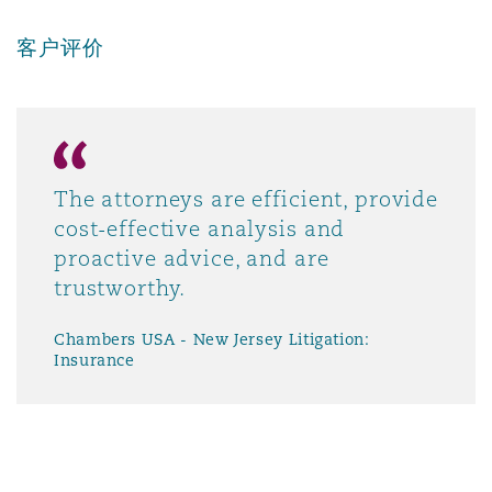
南安普顿
客户评价
华沙
The attorneys are efficient, provide
cost-effective analysis and
proactive advice, and are
trustworthy.
Chambers USA - New Jersey Litigation:
Insurance