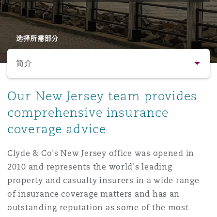
保险和再保险
HR Eco Audit
内罗比 – 联营办公室
香港
圣保罗
吉达
达拉斯
德里
Emergency Response & Crisis
劳动、养老金和移民n
Public Procurement
Fraud & White-Collar Crime
Management
Employers' & Public Liability
选择所需部分
简介
项目和建筑工程
吉隆坡 – 联营办公室
利雅得
丹佛
都柏林（圣史蒂芬绿地大厦）
金融
房地产
Internal Investigations
Finance & Leasing
Employment Practices Liabili
简介
Our New Jersey team provides
监管法规与调查
墨尔本
堪萨斯城
杜塞尔多夫
知识产权
Professional Services
comprehensive insurance
Fleet Procurement
Energy
联系方式
coverage advice
新德里 – 联营办公室
拉斯维加斯
爱丁堡
技术、外包与数据
Safety, Security, Health & En
人员
Clyde & Co's New Jersey office was opened in
Insurance Coverage
Financial Institutions, Direct
Officers
2010 and represents the world's leading
法律解析
property and casualty insurers in a wide range
珀斯
洛杉矶
格拉斯哥（G1大厦）
of insurance coverage matters and has an
MRO (Maintenance, Repair & 
Healthcare
outstanding reputation as some of the most
业务领域