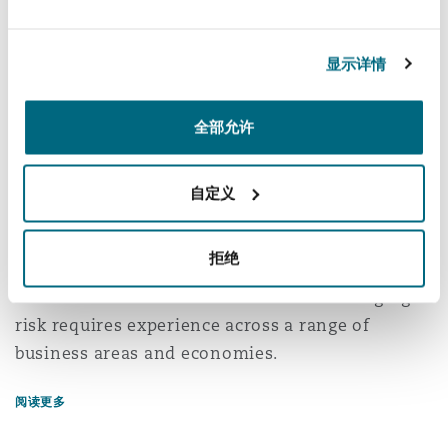
Reinsurance
asbestos and environmental pollution coverage
litigation, Bermuda-form arbitrations, healthcare
三藩市
曼彻斯特，新贝利广场2号
显示详情
claims, concussion cases involving major US
Specialty
sports leagues, sexual abuse and molestation
全部允许
coverage matters, pharmaceutical product and
多伦多
米兰
other general liability matters.
自定义
Clyde & Co is one of the largest international
温哥华
慕尼克
law firms in the US. With 12 offices across the
拒绝
country, we are well-placed to help clients
succeed in a volatile world in which managing
华盛顿
纽卡斯尔
risk requires experience across a range of
business areas and economies.
巴黎
阅读更多