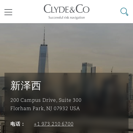
其礼律所事务所
搜寻
目录
航空
气候变化
开罗
曼谷
加拉加斯
阿布扎比
亚特兰大
阿伯丁
Business Jets
商业
Commercial Arbitration
Energy & Natural Resources
Bermuda Form
Construction Disputes
Anti-Bribery & Corruption
企业与咨询
Clyde Code
开普敦
北京
墨西哥城
开罗
波士顿
贝尔法斯特
Carrier Liability
公司
Commercial Disputes
Marine
Casualty
环境保护法
Compliance
新泽西
200 Campus Drive, Suite 300
争议解决
Clyde & Co Newton - 解锁智能索赔新模式
达累斯萨拉姆
布里斯班
里约热内卢
多哈
卡尔加里
伯明翰
Commerical Dispute Resoluti
企业、商业与合规保险
Commercial Litigation
Trade & Commodities
Corporate, Commercial & Co
基础设施
External Investigations
Insurance
Florham Park, NJ 07932 USA
电话：
+1 973 210 6700
能源、海洋与贸易
争议融资
约翰内斯堡
重庆
圣地亚哥 – 联营办公室
迪拜
芝加哥
布里斯托尔
Debt Recovery
数据保护与隐私权
PPP/PFI
Financial Services
Cyber Risk