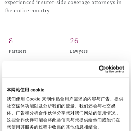
experienced insurer-side coverage attorneys in
上海
迈阿密
吉尔福德
the entire country.
Non-Contentious Commercial
Insurance Coverage
新加坡
蒙特利尔
汉堡
Regulatory
8
2
6
Marine
Partners
Lawyers
悉尼
新泽西
利兹
Satellite & Space
Political Risk & Trade Credit
5
0
乌兰巴托 – 联营办公室
纽约
利物浦
Total staff
Product Liability & Recall
本网站使用 cookie
我们使用 Cookie 来制作贴合用户需求的内容与广告、提供
奥兰治县
伦敦
社交媒体功能以及分析我们的流量。我们还会与社交媒
Property
体、广告和分析合作伙伴分享您对我们网站的使用情况，
Our New Jersey office has been involved in some
这些合作伙伴可能会将此类信息与您提供给他们或他们在
of the most significant and complex coverage
菲尼克斯
马德里
您使用其服务的过程中收集的其他信息相结合。
disputes in the industry, including long-tail