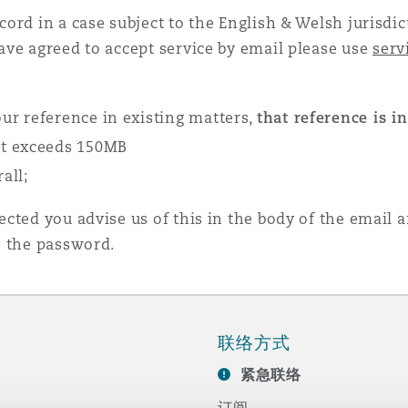
ord in a case subject to the English & Welsh jurisdic
ave agreed to accept service by email please use
serv
is
y
r reference in existing matters,
that reference is i
nt exceeds 150MB
all;
ity
cted you advise us of this in the body of the email 
e the password.
Environment
tors &
联络方式
紧急联络
订阅