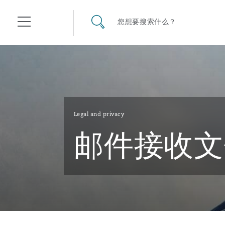
其礼律所事务所
搜寻网站
您想要搜索什么？
目录
航空
气候变化
开罗
曼谷
加拉加斯
阿布扎比
亚特兰大
阿伯丁
Business Jets
商业
Commercial Arbitration
Energy & Natural Resources
Bermuda Form
Construction Disputes
Anti-Bribery & Corruption
Legal and privacy
邮件接收文
企业与咨询
Clyde Code
开普敦
北京
墨西哥城
开罗
波士顿
贝尔法斯特
Carrier Liability
公司
Commercial Disputes
Marine
Casualty
环境保护法
Compliance
争议解决
Clyde & Co Newton - 解锁智能索赔新模式
达累斯萨拉姆
布里斯班
里约热内卢
多哈
卡尔加里
伯明翰
Commerical Dispute Resolu
企业、商业与合规保险
Commercial Litigation
Trade & Commodities
Corporate, Commercial & C
基础设施
External Investigations
Insurance