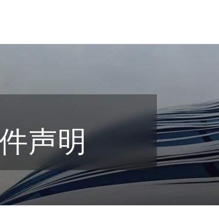
件声明
tion
ompliance