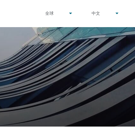
undefined
undefined
全球
中文
▾
▾
目
录
搜寻