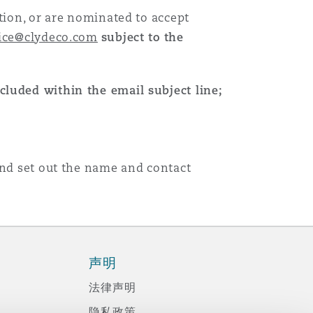
tion, or are nominated to accept
ice@clydeco.com
subject to the
ncluded within the email subject line;
and set out the name and contact
声明
法律声明
隐私政策