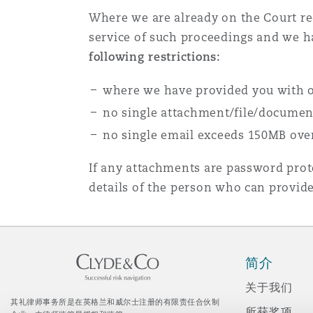
能源、海洋与贸易
争议融资
约翰内斯堡
重庆
圣地亚哥 – 联营办公室
迪拜
芝加哥
布里斯托尔
Debt Recovery
数据保护与隐私权
PPP/PFI
Financial Services
Where we are already on the Court rec
Cyber Risk
service of such proceedings and we h
following restrictions:
保险和再保险
HR Eco Audit
内罗比 – 联营办公室
香港
圣保罗
吉达
达拉斯
德里
Emergency Response & Cris
劳动、养老金和移民n
Public Procurement
Fraud & White-Collar Crime
Management
Employers' & Public Liabilit
where we have provided you with ou
no single attachment/file/docume
项目和建筑工程
吉隆坡 – 联营办公室
利雅得
丹佛
都柏林（圣史蒂芬绿地大厦）
金融
房地产
Internal Investigations
no single email exceeds 150MB over
Finance & Leasing
Employment Practices Liabil
If any attachments are password prote
监管法规与调查
墨尔本
堪萨斯城
杜塞尔多夫
知识产权
Professional Services
details of the person who can provid
Fleet Procurement
Energy
新德里 – 联营办公室
拉斯维加斯
爱丁堡
技术、外包与数据
Safety, Security, Health & 
Insurance Coverage
Financial Institutions, Direc
简介
Officers
关于我们
珀斯
洛杉矶
格拉斯哥（G1大厦）
其礼律师事务所是在英格兰和威尔士注册的有限责任合伙制
所获奖项