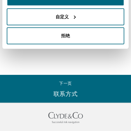
Total staff
上海
迈阿密
吉尔福德
Non-Contentious Commercial
自定义
Insurance Coverage
新加坡
蒙特利尔
汉堡
阅读更多
Regulatory
拒绝
Marine
悉尼
新泽西
利兹
Satellite & Space
Political Risk & Trade Credit
乌兰巴托 – 联营办公室
纽约
利物浦
下一页
Product Liability & Recall
联系方式
奥兰治县
伦敦
Property
菲尼克斯
马德里