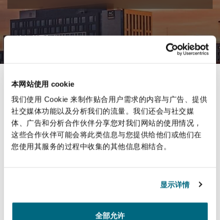
保险和再保险
HR Eco Audit
内罗比 – 联营办公室
香港
圣保罗
吉达
达拉斯
德里
Emergency Response & Crisis
劳动、养老金和移民n
Public Procurement
Fraud & White-Collar Crime
Management
Employers' & Public Liability
选择所需部分
简介
项目和建筑工程
吉隆坡 – 联营办公室
利雅得
丹佛
都柏林（圣史蒂芬绿地大厦）
金融
房地产
Internal Investigations
Finance & Leasing
Employment Practices Liabili
本网站使用 cookie
简介
Clyde & Co's associated office in Belfast.
我们使用 Cookie 来制作贴合用户需求的内容与广告、提供
监管法规与调查
墨尔本
堪萨斯城
杜塞尔多夫
知识产权
Professional Services
社交媒体功能以及分析我们的流量。我们还会与社交媒
Fleet Procurement
Energy
联系方式
体、广告和分析合作伙伴分享您对我们网站的使用情况，
这些合作伙伴可能会将此类信息与您提供给他们或他们在
3
3
4
新德里 – 联营办公室
拉斯维加斯
爱丁堡
技术、外包与数据
Safety, Security, Health & En
您使用其服务的过程中收集的其他信息相结合。
Insurance Coverage
Financial Institutions, Direct
Partners
Lawyers
Officers
显示详情
珀斯
洛杉矶
格拉斯哥（G1大厦）
MRO (Maintenance, Repair & 
5
1
Healthcare
全部允许