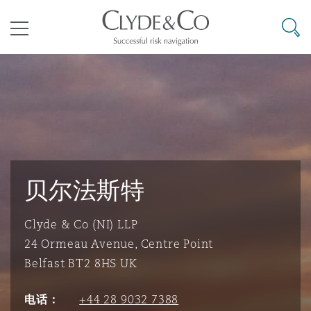
其礼律所事务所
搜寻
目录
航空
气候变化
开罗
曼谷
加拉加斯
阿布扎比
亚特兰大
阿伯丁
Business Jets
商业
Commercial Arbitration
Energy & Natural Resources
Bermuda Form
Construction Disputes
Anti-Bribery & Corruption
企业与咨询
Clyde Code
开普敦
北京
墨西哥城
开罗
波士顿
贝尔法斯特
Carrier Liability
公司
Commercial Disputes
Marine
Casualty
环境保护法
Compliance
贝尔法斯特
Clyde & Co (NI) LLP
争议解决
Clyde & Co Newton - 解锁智能索赔新模式
达累斯萨拉姆
布里斯班
里约热内卢
多哈
卡尔加里
伯明翰
Commerical Dispute Resoluti
企业、商业与合规保险
Commercial Litigation
Trade & Commodities
Corporate, Commercial & Co
基础设施
External Investigations
24 Ormeau Avenue, Centre Point
Insurance
Belfast BT2 8HS UK
能源、海洋与贸易
争议融资
约翰内斯堡
重庆
圣地亚哥 – 联营办公室
迪拜
芝加哥
布里斯托尔
Debt Recovery
数据保护与隐私权
PPP/PFI
Financial Services
电话：
+44 28 9032 7388
Cyber Risk