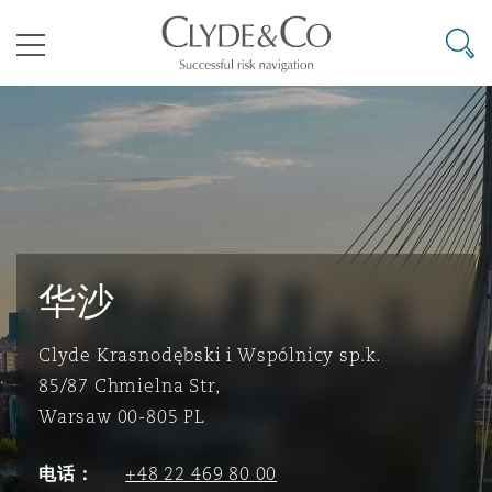
其礼律所事务所
搜寻
目录
航空
气候变化
开罗
曼谷
加拉加斯
阿布扎比
亚特兰大
阿伯丁
Business Jets
商业
Commercial Arbitration
Energy & Natural Resources
Bermuda Form
Construction Disputes
Anti-Bribery & Corruption
企业与咨询
Clyde Code
开普敦
北京
墨西哥城
开罗
波士顿
贝尔法斯特
Carrier Liability
公司
Commercial Disputes
Marine
Casualty
环境保护法
Compliance
华沙
Clyde Krasnodębski i Wspólnicy sp.k.
争议解决
Clyde & Co Newton - 解锁智能索赔新模式
达累斯萨拉姆
布里斯班
里约热内卢
多哈
卡尔加里
伯明翰
Commerical Dispute Resoluti
企业、商业与合规保险
Commercial Litigation
Trade & Commodities
Corporate, Commercial & Co
基础设施
External Investigations
85/87 Chmielna Str,
Insurance
Warsaw 00-805 PL
能源、海洋与贸易
争议融资
约翰内斯堡
重庆
圣地亚哥 – 联营办公室
迪拜
芝加哥
布里斯托尔
Debt Recovery
数据保护与隐私权
PPP/PFI
Financial Services
电话：
+48 22 469 80 00
Cyber Risk