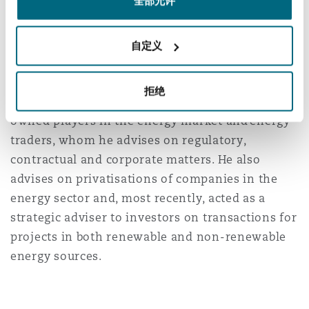
全部允许
南安普顿
Arkadiusz Krasnodebski
自定义
Arkadiusz was Managing Partner at Dentons for
华沙
nine years and has advised clients in the energy
拒绝
sector for over 30 years. These include state-
owned players in the energy market and energy
traders, whom he advises on regulatory,
contractual and corporate matters. He also
advises on privatisations of companies in the
energy sector and, most recently, acted as a
strategic adviser to investors on transactions for
projects in both renewable and non-renewable
energy sources.