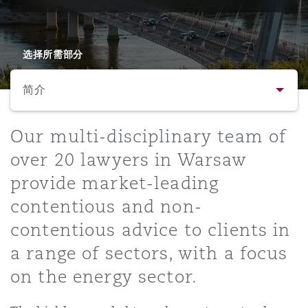
保险和再保险
HR Eco Audit
内罗比 – 联营办公室
香港
圣保罗
吉达
达拉斯
德里
Emergency Response & Crisis
劳动、养老金和移民n
Public Procurement
Fraud & White-Collar Crime
Management
Employers' & Public Liability
选择所需部分
简介
项目和建筑工程
吉隆坡 – 联营办公室
利雅得
丹佛
都柏林（圣史蒂芬绿地大厦）
金融
房地产
Internal Investigations
Finance & Leasing
Employment Practices Liabili
简介
Our multi-disciplinary team of
监管法规与调查
墨尔本
堪萨斯城
杜塞尔多夫
知识产权
Professional Services
over 20 lawyers in Warsaw
Fleet Procurement
Energy
联系方式
provide market-leading
contentious and non-
新德里 – 联营办公室
拉斯维加斯
爱丁堡
技术、外包与数据
Safety, Security, Health & En
人员
Insurance Coverage
Financial Institutions, Direct
contentious advice to clients in
Officers
a range of sectors, with a focus
法律解析
珀斯
洛杉矶
格拉斯哥（G1大厦）
on the energy sector.
MRO (Maintenance, Repair & 
Healthcare
业务领域