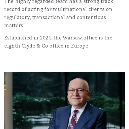
The highly regarded team has a strong track
上海
迈阿密
吉尔福德
record of acting for multinational clients on
Non-Contentious Commercial
Insurance Coverage
regulatory, transactional and contentious
matters.
新加坡
蒙特利尔
汉堡
Regulatory
Established in 2024, the Warsaw office is the
Marine
eighth Clyde & Co office in Europe.
悉尼
新泽西
利兹
Satellite & Space
Political Risk & Trade Credit
乌兰巴托 – 联营办公室
纽约
利物浦
Product Liability & Recall
奥兰治县
伦敦
Property
菲尼克斯
马德里