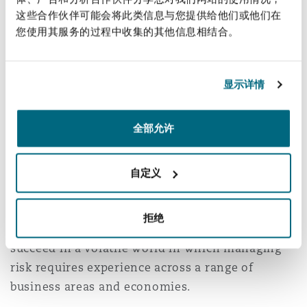
Other staff
Total staff
Reinsurance
这些合作伙伴可能会将此类信息与您提供给他们或他们在
您使用其服务的过程中收集的其他信息相结合。
三藩市
曼彻斯特，新贝利广场2号
The Kansas City office’s lawyers advise and
Specialty
represent clients in litigation related to complex
显示详情
多伦多
米兰
insurance and reinsurance coverage, extra-
contractual, bad faith, mass tort, asbestos
全部允许
exposure, and product liability litigation, as well
温哥华
慕尼克
as other civil matters.
自定义
Clyde & Co is one of the largest international
华盛顿
纽卡斯尔
law firms in the US. With 13 offices across the
拒绝
country, we are well-placed to help clients
succeed in a volatile world in which managing
巴黎
risk requires experience across a range of
business areas and economies.