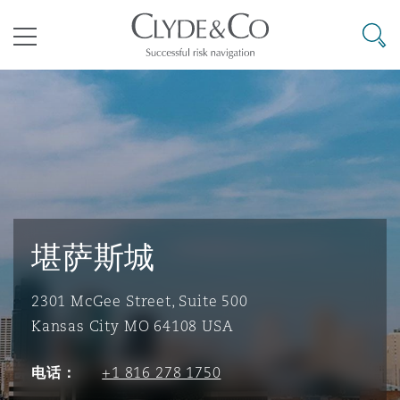
其礼律所事务所
搜寻
目录
航空
气候变化
开罗
曼谷
加拉加斯
阿布扎比
亚特兰大
阿伯丁
Business Jets
商业
Commercial Arbitration
Energy & Natural Resources
Bermuda Form
Construction Disputes
Anti-Bribery & Corruption
企业与咨询
Clyde Code
开普敦
北京
墨西哥城
开罗
波士顿
贝尔法斯特
Carrier Liability
公司
Commercial Disputes
Marine
Casualty
环境保护法
Compliance
堪萨斯城
2301 McGee Street, Suite 500
争议解决
Clyde & Co Newton - 解锁智能索赔新模式
达累斯萨拉姆
布里斯班
里约热内卢
多哈
卡尔加里
伯明翰
Commerical Dispute Resoluti
企业、商业与合规保险
Commercial Litigation
Trade & Commodities
Corporate, Commercial & Co
基础设施
External Investigations
Insurance
Kansas City MO 64108 USA
电话：
+1 816 278 1750
能源、海洋与贸易
争议融资
约翰内斯堡
重庆
圣地亚哥 – 联营办公室
迪拜
芝加哥
布里斯托尔
Debt Recovery
数据保护与隐私权
PPP/PFI
Financial Services
Cyber Risk