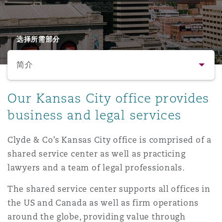
保险和再保险
HR Eco Audit
内罗比 – 联营办公室
香港
圣保罗
吉达
达拉斯
德里
Emergency Response & Crisis
劳动、养老金和移民n
Public Procurement
Fraud & White-Collar Crime
Management
Employers' & Public Liability
选择所需部分
简介
项目和建筑工程
吉隆坡 – 联营办公室
利雅得
丹佛
都柏林（圣史蒂芬绿地大厦）
金融
房地产
Internal Investigations
Finance & Leasing
Employment Practices Liabili
简介
Our Kansas City office provides
监管法规与调查
墨尔本
堪萨斯城
杜塞尔多夫
知识产权
Professional Services
business and legal services
Fleet Procurement
Energy
联系方式
Clyde & Co’s Kansas City office is comprised of a
新德里 – 联营办公室
拉斯维加斯
爱丁堡
技术、外包与数据
Safety, Security, Health & En
shared service center as well as practicing
人员
Insurance Coverage
Financial Institutions, Direct
lawyers and a team of legal professionals.
Officers
法律解析
珀斯
洛杉矶
格拉斯哥（G1大厦）
The shared service center supports all offices in
MRO (Maintenance, Repair & 
the US and Canada as well as firm operations
Healthcare
业务领域
around the globe, providing value through