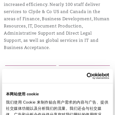
上海
迈阿密
吉尔福德
increased efficiency. Nearly 100 staff deliver
Non-Contentious Commercial
services to Clyde & Co US and Canada in the
Insurance Coverage
areas of Finance, Business Development, Human
新加坡
蒙特利尔
汉堡
Resources, IT, Document Production,
Regulatory
Administrative Support and Direct Legal
Marine
Support, as well as global services in IT and
悉尼
新泽西
利兹
Business Acceptance.
Satellite & Space
Political Risk & Trade Credit
乌兰巴托 – 联营办公室
纽约
利物浦
2
1
1
Product Liability & Recall
Lawyers
Legal Professionals
奥兰治县
伦敦
本网站使用 cookie
Property
我们使用 Cookie 来制作贴合用户需求的内容与广告、提供
1
4
9
1
6
2
社交媒体功能以及分析我们的流量。我们还会与社交媒
菲尼克斯
马德里
体、广告和分析合作伙伴分享您对我们网站的使用情况，