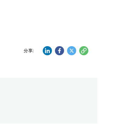
LinkedIn
Facebook
Twitter
复制
分享: