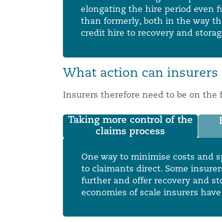
南安普顿
华沙