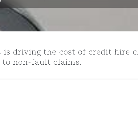
is
y
 is driving the cost of credit hire 
 to non-fault claims.
ity
Environment
tors &