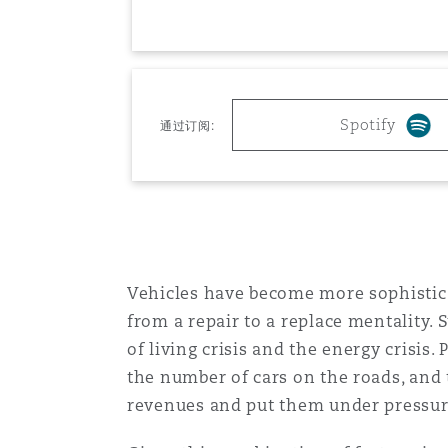
MRO (Maintenance, Repair &
Healthcare
上海
迈阿密
吉尔福德
Non-Contentious Commercia
Insurance Coverage
Spotify
通过订阅:
新加坡
蒙特利尔
汉堡
Regulatory
Marine
悉尼
新泽西
利兹
Satellite & Space
Political Risk & Trade Credit
Vehicles have become more sophistic
乌兰巴托 – 联营办公室
纽约
利物浦
from a repair to a replace mentality. 
of living crisis and the energy cris
Product Liability & Recall
the number of cars on the roads, and 
奥兰治县
伦敦
revenues and put them under pressure
Property