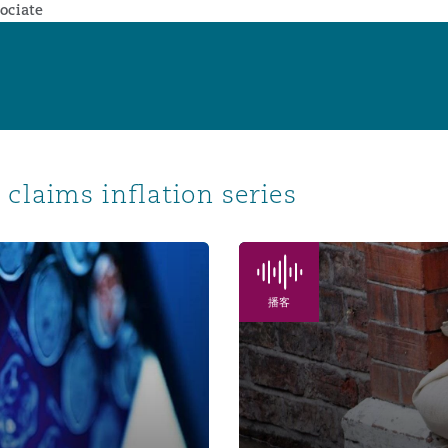
ociate
claims inflation series
Claims inflation: Property
播客