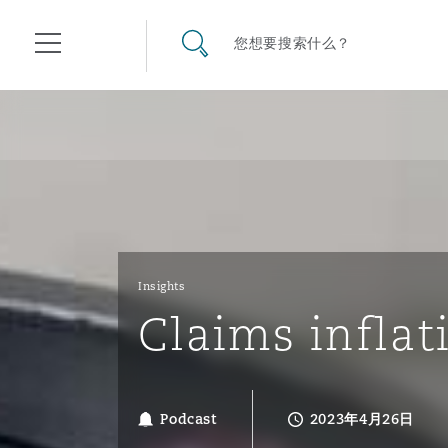
其礼律所事务所
搜寻网站
您想要搜索什么？
目录
航空
气候变化
开罗
曼谷
加拉加斯
阿布扎比
亚特兰大
阿伯丁
Business Jets
商业
Commercial Arbitration
Energy & Natural Resources
Bermuda Form
Construction Disputes
Anti-Bribery & Corruption
Insights
企业与咨询
Clyde Code
开普敦
北京
墨西哥城
开罗
波士顿
贝尔法斯特
Carrier Liability
公司
Commercial Disputes
Marine
Casualty
环境保护法
Compliance
Claims inflat
争议解决
Clyde & Co Newton - 解锁智能索赔新模式
达累斯萨拉姆
布里斯班
里约热内卢
多哈
卡尔加里
伯明翰
Commerical Dispute Resolu
企业、商业与合规保险
Commercial Litigation
Trade & Commodities
Corporate, Commercial & C
基础设施
External Investigations
Insurance
Podcast
2023年4月26日