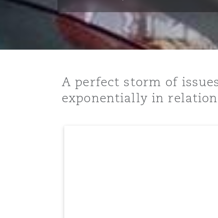
能源、海洋与贸易
争议融资
约翰内斯堡
重庆
圣地亚哥 – 联营办公室
迪拜
芝加哥
布里斯托尔
Debt Recovery
数据保护与隐私权
PPP/PFI
Financial Services
Cyber Risk
保险和再保险
HR Eco Audit
内罗比 – 联营办公室
香港
圣保罗
吉达
达拉斯
德里
Emergency Response & Cris
劳动、养老金和移民n
Public Procurement
Fraud & White-Collar Crime
Management
Employers' & Public Liabilit
A perfect storm of issues
项目和建筑工程
吉隆坡 – 联营办公室
利雅得
丹佛
都柏林（圣史蒂芬绿地大厦）
金融
房地产
Internal Investigations
exponentially in relation
Finance & Leasing
Employment Practices Liabil
监管法规与调查
墨尔本
堪萨斯城
杜塞尔多夫
知识产权
Professional Services
Fleet Procurement
Energy
新德里 – 联营办公室
拉斯维加斯
爱丁堡
技术、外包与数据
Safety, Security, Health & 
Insurance Coverage
Financial Institutions, Direc
Officers
珀斯
洛杉矶
格拉斯哥（G1大厦）