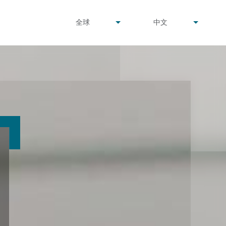
undefined
undefined
全球
中文
▾
▾