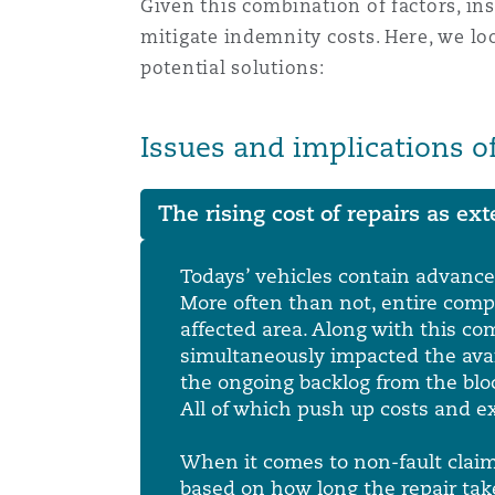
Given this combination of factors, ins
菲尼克斯
马德里
mitigate indemnity costs. Here, we lo
potential solutions:
Reinsurance
三藩市
曼彻斯特，新贝利广场2号
Specialty
多伦多
米兰
温哥华
慕尼克
华盛顿
纽卡斯尔
巴黎