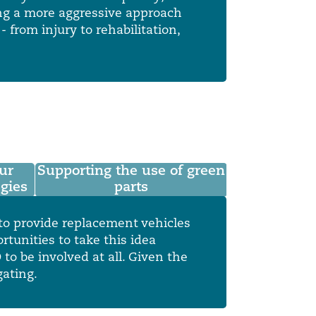
目
录
搜寻