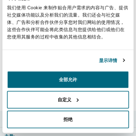
Marston, considers the crucial role expert
上海
迈阿密
吉尔福德
我们使用 Cookie 来制作贴合用户需求的内容与广告、提供
Non-Contentious Commercial
evidence plays in handling claims involving
社交媒体功能以及分析我们的流量。我们还会与社交媒
Insurance Coverage
chronic pain, and how a forensic and case-
体、广告和分析合作伙伴分享您对我们网站的使用情况，
specific approach is needed by insurers
新加坡
蒙特利尔
汉堡
这些合作伙伴可能会将此类信息与您提供给他们或他们在
Regulatory
throughout.
您使用其服务的过程中收集的其他信息相结合。
Marine
悉尼
新泽西
利兹
Read more
显示详情
Satellite & Space
Political Risk & Trade Credit
乌兰巴托 – 联营办公室
纽约
利物浦
全部允许
LinkedIn
Facebook
Twitter
复制
分享:
Product Liability & Recall
自定义
结束
奥兰治县
伦敦
Property
拒绝
菲尼克斯
马德里