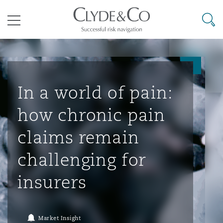
其礼律所事务所
搜寻
目录
航空
气候变化
开罗
曼谷
加拉加斯
阿布扎比
亚特兰大
阿伯丁
Business Jets
商业
Commercial Arbitration
Energy & Natural Resources
Bermuda Form
Construction Disputes
Anti-Bribery & Corruption
In a world of pain:
how chronic pain
企业与咨询
Clyde Code
开普敦
北京
墨西哥城
开罗
波士顿
贝尔法斯特
Carrier Liability
公司
Commercial Disputes
Marine
Casualty
环境保护法
Compliance
claims remain
challenging for
争议解决
Clyde & Co Newton - 解锁智能索赔新模式
达累斯萨拉姆
布里斯班
里约热内卢
多哈
卡尔加里
伯明翰
Commerical Dispute Resoluti
企业、商业与合规保险
Commercial Litigation
Trade & Commodities
Corporate, Commercial & Co
基础设施
External Investigations
insurers
Insurance
能源、海洋与贸易
争议融资
约翰内斯堡
重庆
圣地亚哥 – 联营办公室
迪拜
芝加哥
布里斯托尔
Debt Recovery
数据保护与隐私权
PPP/PFI
Financial Services
Market Insight
Cyber Risk