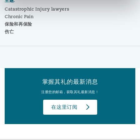
主题:
Reinsurance
Catastrophic Injury lawyers
Chronic Pain
三藩市
曼彻斯特，新贝利广场2号
保险和再保险
伤亡
Specialty
多伦多
米兰
温哥华
慕尼克
掌握其礼的最新消息
注册您的邮箱，获取其礼最新消息！
华盛顿
纽卡斯尔
在这里订阅
巴黎