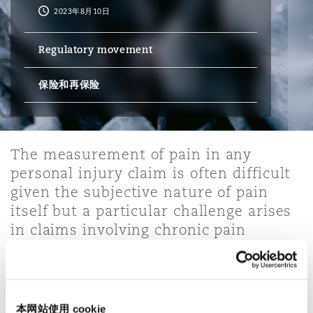
2023年8月10日
保险和再保险
HR Eco Audit
内罗比 – 联营办公室
香港
圣保罗
吉达
达拉斯
德里
Emergency Response & Crisis
劳动、养老金和移民n
Public Procurement
Fraud & White-Collar Crime
Regulatory movement
Management
Employers' & Public Liability
保险和再保险
项目和建筑工程
吉隆坡 – 联营办公室
利雅得
丹佛
都柏林（圣史蒂芬绿地大厦）
金融
房地产
Internal Investigations
Finance & Leasing
Employment Practices Liabili
监管法规与调查
墨尔本
堪萨斯城
杜塞尔多夫
知识产权
Professional Services
The measurement of pain in any
Fleet Procurement
Energy
personal injury claim is often difficult
given the subjective nature of pain
新德里 – 联营办公室
拉斯维加斯
爱丁堡
itself but a particular challenge arises
技术、外包与数据
Safety, Security, Health & En
Insurance Coverage
Financial Institutions, Direct
in claims involving chronic pain
Officers
conditions.
珀斯
洛杉矶
格拉斯哥（G1大厦）
Writing exclusively for
Insurance Post
MRO (Maintenance, Repair & 
Healthcare
Birmingham-based Legal Director, Adrian
本网站使用 cookie