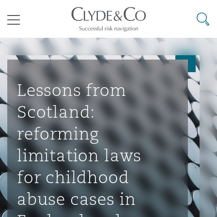
其礼律所事务所
搜寻
目录
航空
气候变化
开罗
曼谷
加拉加斯
阿布扎比
亚特兰大
阿伯丁
Business Jets
商业
Commercial Arbitration
Energy & Natural Resources
Bermuda Form
Construction Disputes
Anti-Bribery & Corruption
Lessons from
Scotland:
企业与咨询
Clyde Code
开普敦
北京
墨西哥城
开罗
波士顿
贝尔法斯特
Carrier Liability
公司
Commercial Disputes
Marine
Casualty
环境保护法
Compliance
reforming
limitation laws
争议解决
Clyde & Co Newton - 解锁智能索赔新模式
达累斯萨拉姆
布里斯班
里约热内卢
多哈
卡尔加里
伯明翰
Commerical Dispute Resoluti
企业、商业与合规保险
Commercial Litigation
Trade & Commodities
Corporate, Commercial & Co
基础设施
External Investigations
for childhood
Insurance
abuse cases in
能源、海洋与贸易
争议融资
约翰内斯堡
重庆
圣地亚哥 – 联营办公室
迪拜
芝加哥
布里斯托尔
Debt Recovery
数据保护与隐私权
PPP/PFI
Financial Services
Cyber Risk