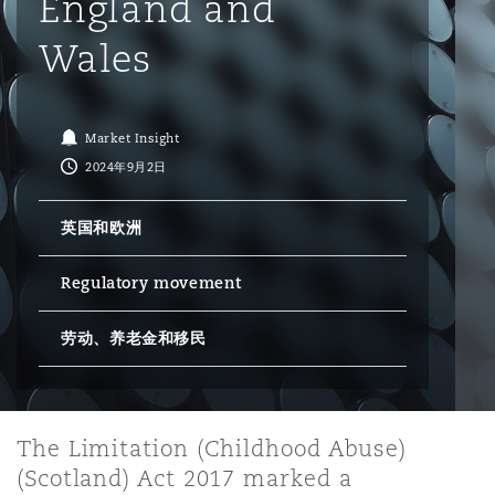
England and
Wales
保险和再保险
HR Eco Audit
内罗比 – 联营办公室
香港
圣保罗
吉达
达拉斯
德里
Emergency Response & Crisis
劳动、养老金和移民n
Public Procurement
Fraud & White-Collar Crime
Management
Employers' & Public Liability
Market Insight
项目和建筑工程
吉隆坡 – 联营办公室
利雅得
丹佛
都柏林（圣史蒂芬绿地大厦）
金融
房地产
Internal Investigations
2024年9月2日
Finance & Leasing
Employment Practices Liabili
英国和欧洲
监管法规与调查
墨尔本
堪萨斯城
杜塞尔多夫
知识产权
Professional Services
Fleet Procurement
Energy
Regulatory movement
新德里 – 联营办公室
拉斯维加斯
爱丁堡
技术、外包与数据
Safety, Security, Health & En
劳动、养老金和移民
Insurance Coverage
Financial Institutions, Direct
Officers
珀斯
洛杉矶
格拉斯哥（G1大厦）
The Limitation (Childhood Abuse)
MRO (Maintenance, Repair & 
Healthcare
(Scotland) Act 2017 marked a