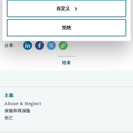
Reinsurance
自定义
Read the article
三藩市
曼彻斯特，新贝利广场2号
拒绝
Specialty
多伦多
米兰
LinkedIn
Facebook
Twitter
复制
分享:
结束
温哥华
慕尼克
华盛顿
纽卡斯尔
主题:
Abuse & Neglect
保险和再保险
巴黎
伤亡