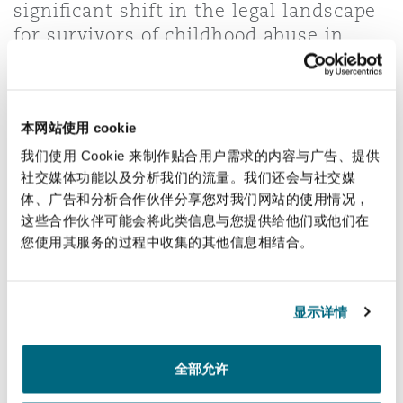
significant shift in the legal landscape
上海
迈阿密
吉尔福德
for survivors of childhood abuse in
Non-Contentious Commercial
Insurance Coverage
Scotland.
新加坡
蒙特利尔
汉堡
Enacted seven years ago, the legislation allows
Regulatory
victims to seek damages even after the typical
Marine
本网站使用 cookie
three-year time limit has expired, often holding
我们使用 Cookie 来制作贴合用户需求的内容与广告、提供
悉尼
新泽西
利兹
employers accountable for the actions of their
社交媒体功能以及分析我们的流量。我们还会与社交媒
Satellite & Space
体、广告和分析合作伙伴分享您对我们网站的使用情况，
Political Risk & Trade Credit
employees, such as local authorities for foster
这些合作伙伴可能会将此类信息与您提供给他们或他们在
parents.
乌兰巴托 – 联营办公室
纽约
利物浦
您使用其服务的过程中收集的其他信息相结合。
As the UK government considers similar reforms
Product Liability & Recall
for England and Wales, Graeme Watson writes in
奥兰治县
伦敦
显示详情
The Scotsman about the lessons that can be
learned from Scotland’s approach, and the key
Property
全部允许
differences for any changes in England and
菲尼克斯
马德里
Wales.