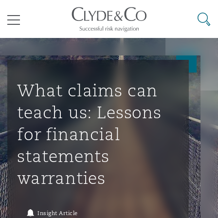
其礼律所事务所
搜寻
目录
航空
气候变化
开罗
曼谷
加拉加斯
阿布扎比
亚特兰大
阿伯丁
Business Jets
商业
Commercial Arbitration
Energy & Natural Resources
Bermuda Form
Construction Disputes
Anti-Bribery & Corruption
What claims can
teach us: Lessons
企业与咨询
Clyde Code
开普敦
北京
墨西哥城
开罗
波士顿
贝尔法斯特
Carrier Liability
公司
Commercial Disputes
Marine
Casualty
环境保护法
Compliance
for financial
statements
争议解决
Clyde & Co Newton - 解锁智能索赔新模式
达累斯萨拉姆
布里斯班
里约热内卢
多哈
卡尔加里
伯明翰
Commerical Dispute Resoluti
企业、商业与合规保险
Commercial Litigation
Trade & Commodities
Corporate, Commercial & Co
基础设施
External Investigations
warranties
Insurance
能源、海洋与贸易
争议融资
约翰内斯堡
重庆
圣地亚哥 – 联营办公室
迪拜
芝加哥
布里斯托尔
Debt Recovery
数据保护与隐私权
PPP/PFI
Financial Services
Insight Article
Cyber Risk