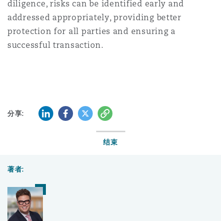
diligence, risks can be identified early and
addressed appropriately, providing better
protection for all parties and ensuring a
successful transaction.
LinkedIn
Facebook
Twitter
复制
分享:
结束
著者: