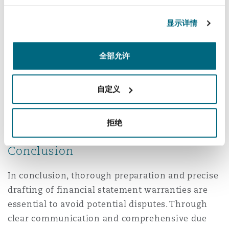
南安普顿
显示详情
华沙
全部允许
自定义
拒绝
Conclusion
In conclusion, thorough preparation and precise
drafting of financial statement warranties are
essential to avoid potential disputes. Through
clear communication and comprehensive due