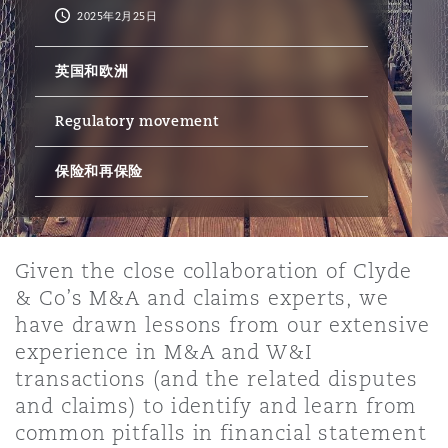
2025年2月25日
保险和再保险
HR Eco Audit
内罗比 – 联营办公室
香港
圣保罗
吉达
达拉斯
德里
Emergency Response & Crisis
劳动、养老金和移民n
Public Procurement
Fraud & White-Collar Crime
英国和欧洲
Management
Employers' & Public Liability
Regulatory movement
项目和建筑工程
吉隆坡 – 联营办公室
利雅得
丹佛
都柏林（圣史蒂芬绿地大厦）
金融
房地产
Internal Investigations
Finance & Leasing
Employment Practices Liabili
保险和再保险
监管法规与调查
墨尔本
堪萨斯城
杜塞尔多夫
知识产权
Professional Services
Fleet Procurement
Energy
Given the close collaboration of Clyde
& Co’s M&A and claims experts, we
新德里 – 联营办公室
拉斯维加斯
爱丁堡
技术、外包与数据
Safety, Security, Health & En
Insurance Coverage
Financial Institutions, Direct
have drawn lessons from our extensive
Officers
experience in M&A and W&I
transactions (and the related disputes
珀斯
洛杉矶
格拉斯哥（G1大厦）
and claims) to identify and learn from
MRO (Maintenance, Repair & 
Healthcare
common pitfalls in financial statement