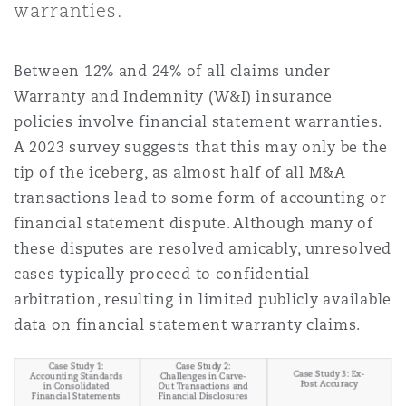
warranties.
上海
迈阿密
吉尔福德
Non-Contentious Commercial
Insurance Coverage
Between 12% and 24% of all claims under
新加坡
蒙特利尔
汉堡
Warranty and Indemnity (W&I) insurance
Regulatory
policies involve financial statement warranties.
Marine
A 2023 survey suggests that this may only be the
悉尼
新泽西
利兹
tip of the iceberg, as almost half of all M&A
Satellite & Space
transactions lead to some form of accounting or
Political Risk & Trade Credit
financial statement dispute. Although many of
乌兰巴托 – 联营办公室
纽约
利物浦
these disputes are resolved amicably, unresolved
cases typically proceed to confidential
Product Liability & Recall
arbitration, resulting in limited publicly available
奥兰治县
伦敦
data on financial statement warranty claims.
Property
菲尼克斯
马德里