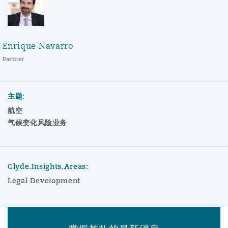
Enrique Navarro
Partner
主题:
航空
气候变化风险业务
Clyde.Insights.Areas:
Legal Development