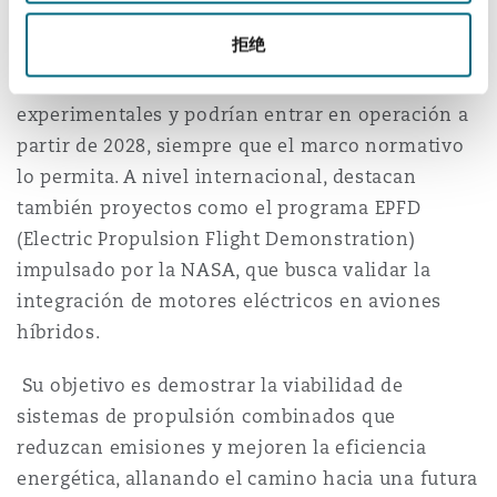
propulsión híbrida y eléctrica, especialmente
拒绝
pensados para rutas cortas. Algunas de estas
aeronaves ya han completado vuelos
experimentales y podrían entrar en operación a
partir de 2028, siempre que el marco normativo
lo permita. A nivel internacional, destacan
también proyectos como el programa EPFD
(Electric Propulsion Flight Demonstration)
impulsado por la NASA, que busca validar la
integración de motores eléctricos en aviones
híbridos.
Su objetivo es demostrar la viabilidad de
sistemas de propulsión combinados que
reduzcan emisiones y mejoren la eficiencia
energética, allanando el camino hacia una futura