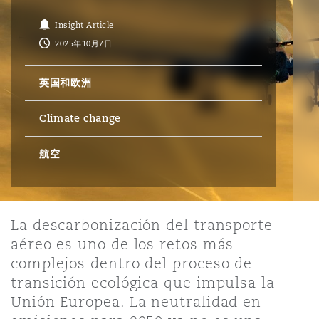
Insight Article
保险和再保险
HR Eco Audit
内罗比 – 联营办公室
香港
圣保罗
吉达
达拉斯
德里
Emergency Response & Crisis
劳动、养老金和移民n
Public Procurement
Fraud & White-Collar Crime
2025年10月7日
Management
Employers' & Public Liability
英国和欧洲
项目和建筑工程
吉隆坡 – 联营办公室
利雅得
丹佛
都柏林（圣史蒂芬绿地大厦）
金融
房地产
Internal Investigations
Finance & Leasing
Employment Practices Liabili
Climate change
监管法规与调查
墨尔本
堪萨斯城
杜塞尔多夫
航空
知识产权
Professional Services
Fleet Procurement
Energy
新德里 – 联营办公室
拉斯维加斯
爱丁堡
技术、外包与数据
Safety, Security, Health & En
La descarbonización del transporte
Insurance Coverage
Financial Institutions, Direct
aéreo es uno de los retos más
Officers
complejos dentro del proceso de
珀斯
洛杉矶
格拉斯哥（G1大厦）
transición ecológica que impulsa la
MRO (Maintenance, Repair & 
Unión Europea. La neutralidad en
Healthcare