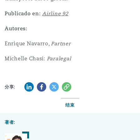
Publicado en:
Airline 92
Autores:
Enrique Navarro,
Partner
Michelle Chasi:
Paralegal
LinkedIn
Facebook
Twitter
复制
分享:
结束
著者: