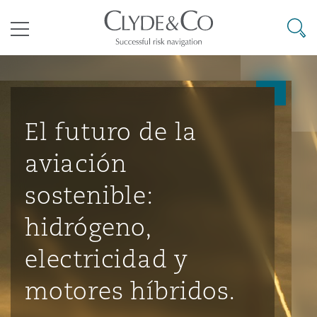
其礼律所事务所
搜寻
目录
航空
气候变化
开罗
曼谷
加拉加斯
阿布扎比
亚特兰大
阿伯丁
Business Jets
商业
Commercial Arbitration
Energy & Natural Resources
Bermuda Form
Construction Disputes
Anti-Bribery & Corruption
El futuro de la
aviación
企业与咨询
Clyde Code
开普敦
北京
墨西哥城
开罗
波士顿
贝尔法斯特
Carrier Liability
公司
Commercial Disputes
Marine
Casualty
环境保护法
Compliance
sostenible:
hidrógeno,
争议解决
Clyde & Co Newton - 解锁智能索赔新模式
达累斯萨拉姆
布里斯班
里约热内卢
多哈
卡尔加里
伯明翰
Commerical Dispute Resoluti
企业、商业与合规保险
Commercial Litigation
Trade & Commodities
Corporate, Commercial & Co
基础设施
External Investigations
electricidad y
Insurance
motores híbridos.
能源、海洋与贸易
争议融资
约翰内斯堡
重庆
圣地亚哥 – 联营办公室
迪拜
芝加哥
布里斯托尔
Debt Recovery
数据保护与隐私权
PPP/PFI
Financial Services
Cyber Risk