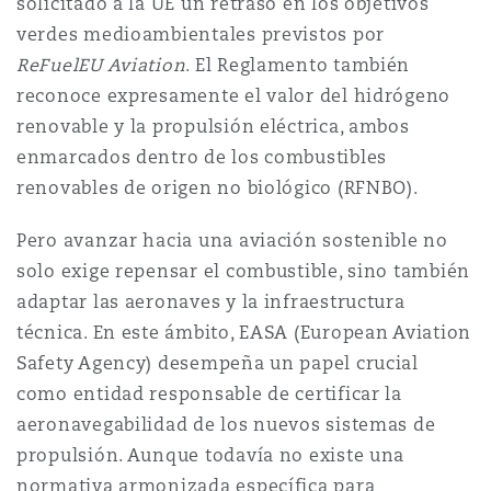
solicitado a la UE un retraso en los objetivos
南安普顿
verdes medioambientales previstos por
ReFuelEU Aviation
. El Reglamento también
reconoce expresamente el valor del hidrógeno
华沙
renovable y la propulsión eléctrica, ambos
enmarcados dentro de los combustibles
renovables de origen no biológico (RFNBO).
Pero avanzar hacia una aviación sostenible no
solo exige repensar el combustible, sino también
adaptar las aeronaves y la infraestructura
técnica. En este ámbito, EASA (European Aviation
Safety Agency) desempeña un papel crucial
como entidad responsable de certificar la
aeronavegabilidad de los nuevos sistemas de
propulsión. Aunque todavía no existe una
normativa armonizada específica para