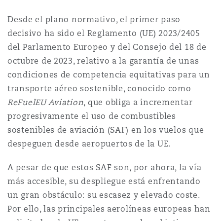
Reinsurance
Desde el plano normativo, el primer paso
三藩市
曼彻斯特，新贝利广场2号
decisivo ha sido el Reglamento (UE) 2023/2405
del Parlamento Europeo y del Consejo del 18 de
Specialty
octubre de 2023, relativo a la garantía de unas
多伦多
米兰
condiciones de competencia equitativas para un
transporte aéreo sostenible, conocido como
ReFuelEU Aviation
, que obliga a incrementar
温哥华
慕尼克
progresivamente el uso de combustibles
sostenibles de aviación (SAF) en los vuelos que
despeguen desde aeropuertos de la UE.
华盛顿
纽卡斯尔
A pesar de que estos SAF son, por ahora, la vía
más accesible, su despliegue está enfrentando
巴黎
un gran obstáculo: su escasez y elevado coste.
Por ello, las principales aerolíneas europeas han