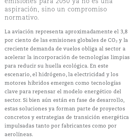
emisiones para 2050 ya no es una
上海
迈阿密
吉尔福德
aspiración, sino un compromiso
Non-Contentious Commercial
normativo.
Insurance Coverage
新加坡
蒙特利尔
汉堡
La aviación representa aproximadamente el 3,8
Regulatory
por ciento de las emisiones globales de CO₂ y la
Marine
creciente demanda de vuelos obliga al sector a
悉尼
新泽西
利兹
acelerar la incorporación de tecnologías limpias
Satellite & Space
para reducir su huella ecológica. En este
Political Risk & Trade Credit
escenario, el hidrógeno, la electricidad y los
乌兰巴托 – 联营办公室
纽约
利物浦
motores híbridos emergen como tecnologías
clave para repensar el modelo energético del
Product Liability & Recall
sector. Si bien aún están en fase de desarrollo,
奥兰治县
伦敦
estas soluciones ya forman parte de proyectos
concretos y estrategias de transición energética
Property
impulsadas tanto por fabricantes como por
菲尼克斯
马德里
aerolíneas.