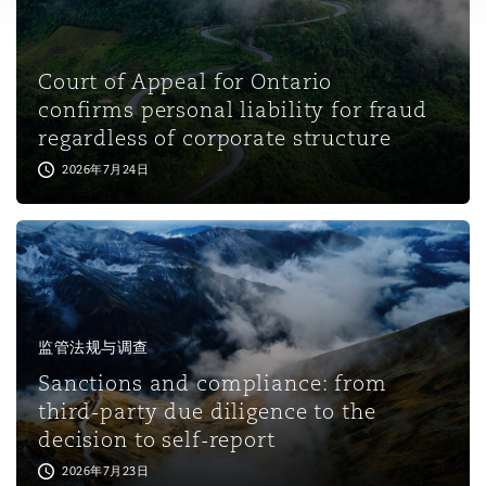
Court of Appeal for Ontario
confirms personal liability for fraud
regardless of corporate structure
2026年7月24日
监管法规与调查
Sanctions and compliance: from
third-party due diligence to the
decision to self-report
2026年7月23日