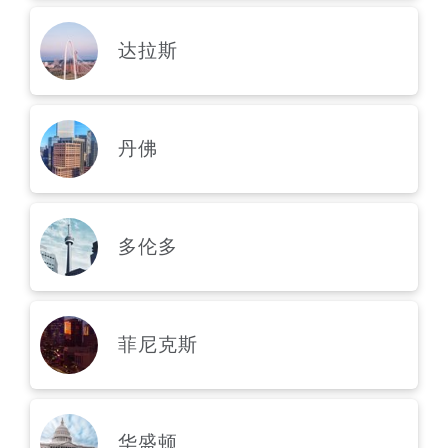
南安普顿
达拉斯
华沙
丹佛
多伦多
菲尼克斯
华盛顿