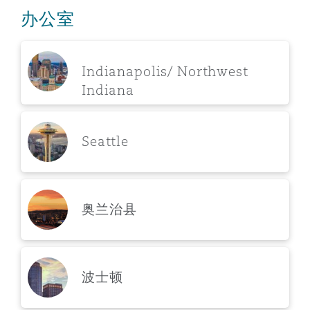
Reinsurance
办公室
三藩市
曼彻斯特，新贝利广场2号
Indianapolis/ Northwest
Specialty
Indiana
多伦多
米兰
Seattle
温哥华
慕尼克
奥兰治县
华盛顿
纽卡斯尔
巴黎
波士顿