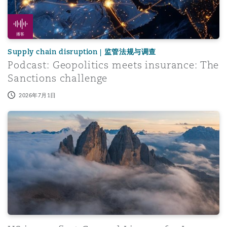
播客
Supply chain disruption | 监管法规与调查
Podcast: Geopolitics meets insurance: The
Sanctions challenge
2026年7月1日
US issues first General License for Iran under Memoran