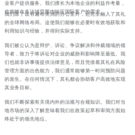
业客户提供服务。我们擅长为本地企业的利益作考量，
上海
迈阿密
吉尔福德
Non-Contentious Commercial
也能够在多法域范围内响应国际客户的需求。
我们除了设有遍布美洲的办公室外，还完全融入了其礼
Insurance Coverage
的全球网络布局。这使我们能够在必要时有效地获取和
新加坡
蒙特利尔
汉堡
利用知识与经验，并得到实际支持。
Regulatory
Marine
我们被公认为是辩护、诉讼、争议解决和仲裁领域的领
导者，致力于将诉讼对企业的威胁和影响降至最低。我
悉尼
新泽西
利兹
Satellite & Space
们也就非诉事项提供法律意见，而且凭借着其礼在风险
Political Risk & Trade Credit
管理方面的出色能力，我们通常能够第一时间预防问题
乌兰巴托 – 联营办公室
纽约
利物浦
的发生。在任何情况下，其礼都会协助客户高效地实现
其业务目标。
Product Liability & Recall
我们不断探索有关境内外的法规与合规知识。我们对当
奥兰治县
伦敦
地市场的深入了解意味着我们在政策起草和审阅方面始
Property
终处于的领先地位。
菲尼克斯
马德里