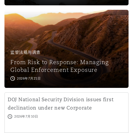
监管法规与调查
From Risk to Response: Managing
Global Enforcement Exposure
2026年7月21日
DOJ National Security Division issues first
declination under new Corporate
Enforcement Policy
2026年7月10日