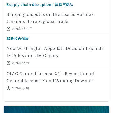
Supply chain disruption | 贸易与商品
Shipping disputes on the rise as Hormuz
tensions disrupt global trade
2026年7月10日
保险和再保险
New Washington Appellate Decision Expands
IFCA Risk in UIM Claims
2026年7月9日
OFAC General License X1 – Revocation of
General License X and Winding Down of
Energy Sector Sanction
2026年7月8日
Sanctions: Global trends, risks and implications for insur