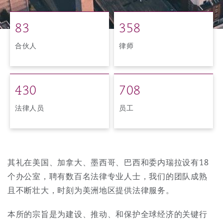
8
3
3
5
8
保险和再保险
HR Eco Audit
内罗比 – 联营办公室
香港
圣保罗
吉达
达拉斯
德里
Emergency Response & Crisis
劳动、养老金和移民n
Public Procurement
Fraud & White-Collar Crime
Management
Employers' & Public Liability
合伙人
律师
项目和建筑工程
吉隆坡 – 联营办公室
利雅得
丹佛
都柏林（圣史蒂芬绿地大厦）
金融
房地产
Internal Investigations
Finance & Leasing
Employment Practices Liabili
4
3
0
7
0
8
监管法规与调查
墨尔本
堪萨斯城
杜塞尔多夫
知识产权
Professional Services
法律人员
员工
Fleet Procurement
Energy
新德里 – 联营办公室
拉斯维加斯
爱丁堡
技术、外包与数据
Safety, Security, Health & En
Insurance Coverage
Financial Institutions, Direct
其礼在美国、加拿大、墨西哥、巴西和委内瑞拉设有18
Officers
个办公室，聘有数百名法律专业人士，我们的团队成熟
珀斯
洛杉矶
格拉斯哥（G1大厦）
且不断壮大，时刻为美洲地区提供法律服务。
MRO (Maintenance, Repair & 
Healthcare
本所的宗旨是为建设、推动、和保护全球经济的关键行