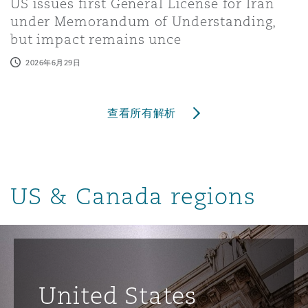
US issues first General License for Iran
under Memorandum of Understanding,
but impact remains unce
2026年6月29日
查看所有解析
US & Canada regions
United States