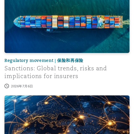
Regulatory movement | 保险和再保险
Sanctions: Global trends, risks and
implications for insurers
2026年7月6日
Podcast: Geopolitics meets insurance: The Sanctions cha