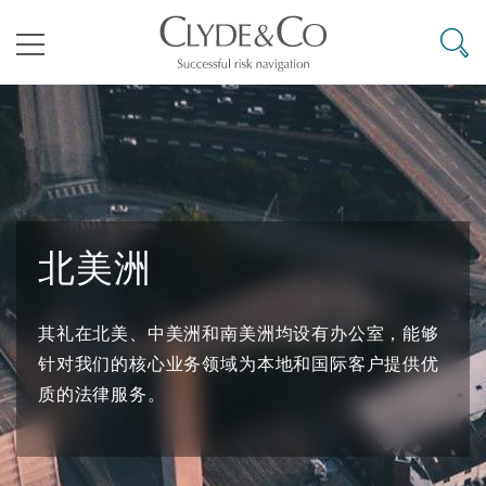
其礼律所事务所
搜寻
目录
航空
气候变化
开罗
曼谷
加拉加斯
阿布扎比
亚特兰大
阿伯丁
Business Jets
商业
Commercial Arbitration
Energy & Natural Resources
Bermuda Form
Construction Disputes
Anti-Bribery & Corruption
北美洲
企业与咨询
Clyde Code
开普敦
北京
墨西哥城
开罗
波士顿
贝尔法斯特
Carrier Liability
公司
Commercial Disputes
Marine
Casualty
环境保护法
Compliance
其礼在北美、中美洲和南美洲均设有办公室，能够
针对我们的核心业务领域为本地和国际客户提供优
争议解决
Clyde & Co Newton - 解锁智能索赔新模式
达累斯萨拉姆
布里斯班
里约热内卢
多哈
卡尔加里
伯明翰
Commerical Dispute Resoluti
企业、商业与合规保险
Commercial Litigation
Trade & Commodities
Corporate, Commercial & Co
基础设施
External Investigations
Insurance
质的法律服务。
能源、海洋与贸易
争议融资
约翰内斯堡
重庆
圣地亚哥 – 联营办公室
迪拜
芝加哥
布里斯托尔
Debt Recovery
数据保护与隐私权
PPP/PFI
Financial Services
Cyber Risk