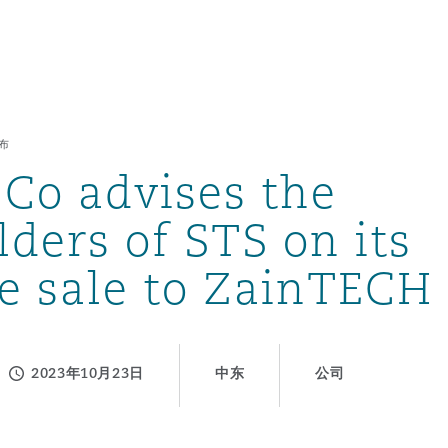
布
 Co advises the
ders of STS on its
e sale to ZainTECH
2023年10月23日
中东
公司
tion
ompliance