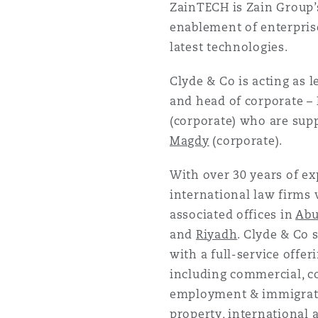
ZainTECH is Zain Group’
菲尼克斯
马德里
enablement of enterpri
latest technologies.
Reinsurance
三藩市
曼彻斯特，新贝利广场2号
Clyde & Co is acting as 
and head of corporate – 
Specialty
(corporate) who are sup
多伦多
米兰
Magdy
(corporate).
With over 30 years of ex
温哥华
慕尼克
international law firms 
associated offices in
Abu
and
Riyadh
. Clyde & Co 
华盛顿
纽卡斯尔
with a full-service offer
including commercial, co
employment & immigration
巴黎
property, international a