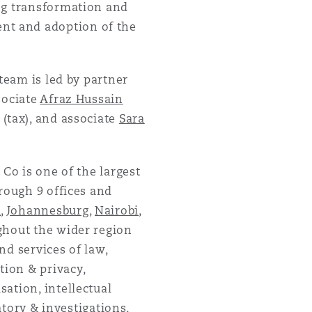
ing transformation and
nt and adoption of the
team is led by partner
sociate
Afraz Hussain
(tax), and associate
Sara
Co is one of the largest
rough 9 offices and
i
,
Johannesburg
,
Nairobi
,
ghout the wider region
nd services of law,
tion & privacy,
ation, intellectual
atory & investigations,