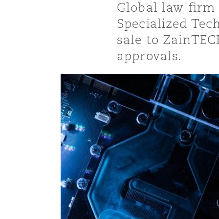
Global law firm
能源、海洋与贸易
争议融资
约翰内斯堡
重庆
圣地亚哥 – 联营办公室
迪拜
芝加哥
布里斯托尔
Debt Recovery
数据保护与隐私权
PPP/PFI
Financial Services
Cyber Risk
Specialized Tec
sale to ZainTECH
保险和再保险
HR Eco Audit
内罗比 – 联营办公室
香港
圣保罗
吉达
达拉斯
德里
Emergency Response & Cris
劳动、养老金和移民n
Public Procurement
Fraud & White-Collar Crime
approvals.
Management
Employers' & Public Liabilit
项目和建筑工程
吉隆坡 – 联营办公室
利雅得
丹佛
都柏林（圣史蒂芬绿地大厦）
金融
房地产
Internal Investigations
Finance & Leasing
Employment Practices Liabil
监管法规与调查
墨尔本
堪萨斯城
杜塞尔多夫
知识产权
Professional Services
Fleet Procurement
Energy
新德里 – 联营办公室
拉斯维加斯
爱丁堡
技术、外包与数据
Safety, Security, Health & 
Insurance Coverage
Financial Institutions, Direc
Officers
珀斯
洛杉矶
格拉斯哥（G1大厦）