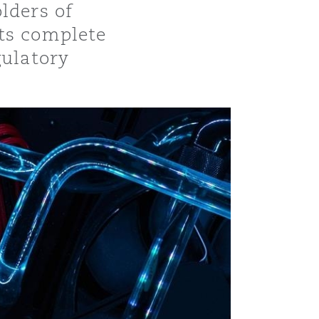
lders of
its complete
gulatory