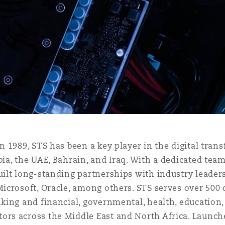
 Overhaul)
l Aviation
in 1989, STS has been a key player in the digital tra
bia, the UAE, Bahrain, and Iraq. With a dedicated team
uilt long-standing partnerships with industry leader
Microsoft, Oracle, among others. STS serves over 500
nking and financial, governmental, health, education
ors across the Middle East and North Africa. Launch