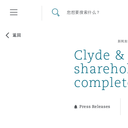
其礼律所事务所
搜寻网站
您想要搜索什么？
目录
返回
新闻发
Clyde &
航空
气候变化
开罗
曼谷
加拉加斯
阿布扎比
亚特兰大
阿伯丁
Business Jets
商业
Commercial Arbitration
Energy & Natural Resources
Bermuda Form
Construction Disputes
Anti-Bribery & Corruption
sharehol
complet
企业与咨询
Clyde Code
开普敦
北京
墨西哥城
开罗
波士顿
贝尔法斯特
Carrier Liability
公司
Commercial Disputes
Marine
Casualty
环境保护法
Compliance
Press Releases
争议解决
Clyde & Co Newton - 解锁智能索赔新模式
达累斯萨拉姆
布里斯班
里约热内卢
多哈
卡尔加里
伯明翰
Commerical Dispute Resolu
企业、商业与合规保险
Commercial Litigation
Trade & Commodities
Corporate, Commercial & C
基础设施
External Investigations
Insurance