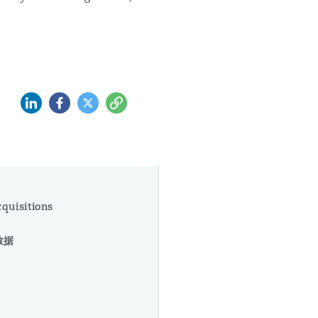
领英 (LinkedIn)
Facebook
推特 (Twitter)
复制
quisitions
数据