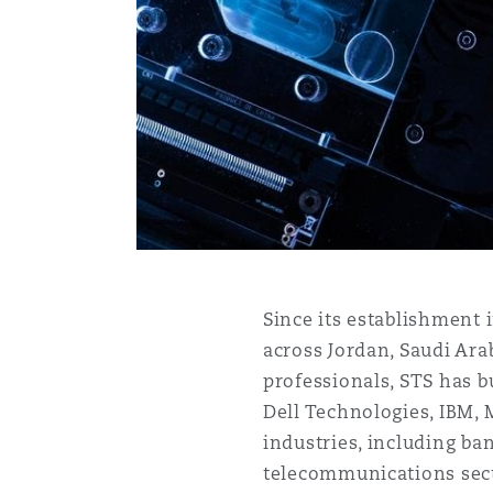
MRO (Maintenance, Repair &
Healthcare
上海
迈阿密
吉尔福德
Non-Contentious Commercia
Insurance Coverage
新加坡
蒙特利尔
汉堡
Regulatory
Marine
悉尼
新泽西
利兹
Satellite & Space
Political Risk & Trade Credit
Since its establishment 
乌兰巴托 – 联营办公室
纽约
利物浦
across Jordan, Saudi Ara
professionals, STS has b
Product Liability & Recall
Dell Technologies, IBM, 
奥兰治县
伦敦
industries, including ba
telecommunications sect
Property