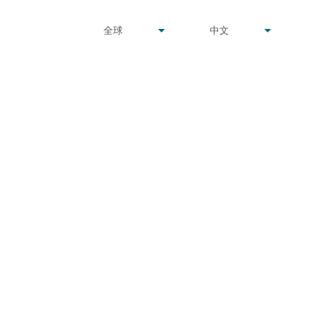
undefined
undefined
全球
中文
▾
▾