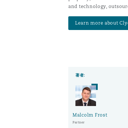
and technology, outsour
南安普顿
Learn more about Cly
华沙
著者:
Malcolm Frost
Partner