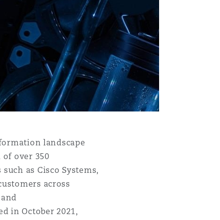
目
nsformation landscape
录
 of over 350
s such as Cisco Systems,
搜寻
 customers across
, and
ed in October 2021,