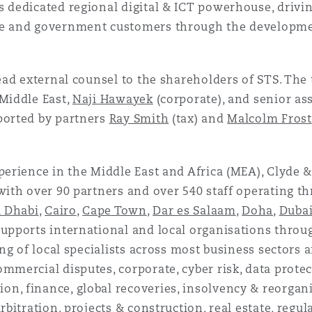
s dedicated regional digital & ICT powerhouse, driv
se and government customers through the developme
lead external counsel to the shareholders of STS. The 
Middle East,
Naji Hawayek
(corporate), and senior as
ported by partners
Ray Smith
(tax) and
Malcolm Frost
perience in the Middle East and Africa (MEA), Clyde & 
with over 90 partners and over 540 staff operating th
 Dhabi
,
Cairo
,
Cape Town
,
Dar es Salaam
,
Doha
,
Duba
supports international and local organisations throu
ing of local specialists across most business sectors a
mmercial disputes, corporate, cyber risk, data protec
, finance, global recoveries, insolvency & reorganis
rbitration, projects & construction, real estate, regul