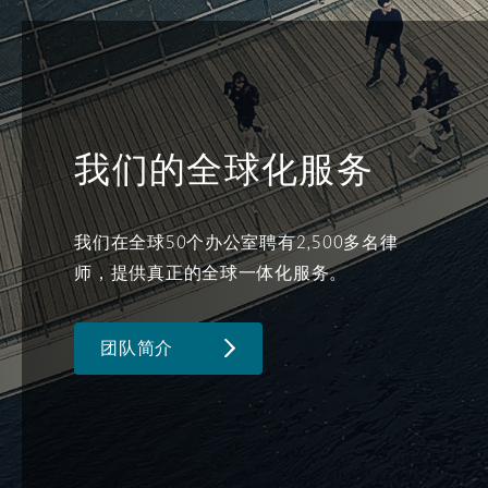
菲尼克斯
马德里
Reinsurance
三藩市
曼彻斯特，新贝利广场2号
我们的全球化服务
Specialty
多伦多
米兰
我们在全球50个办公室聘有2,500多名律
师，提供真正的全球一体化服务。
温哥华
慕尼克
团队简介
华盛顿
纽卡斯尔
巴黎