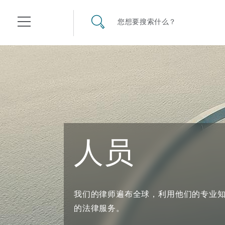
其礼律所事务所
搜寻网站
您想要搜索什么？
目录
航空
气候变化
开罗
曼谷
加拉加斯
阿布扎比
亚特兰大
阿伯丁
Business Jets
商业
Commercial Arbitration
Energy & Natural Resources
Bermuda Form
Construction Disputes
Anti-Bribery & Corruption
人员
企业与咨询
Clyde Code
开普敦
北京
墨西哥城
开罗
波士顿
贝尔法斯特
Carrier Liability
公司
Commercial Disputes
Marine
Casualty
环境保护法
Compliance
争议解决
Clyde & Co Newton - 解锁智能索赔新模式
达累斯萨拉姆
布里斯班
里约热内卢
多哈
卡尔加里
伯明翰
Commerical Dispute Resolu
企业、商业与合规保险
Commercial Litigation
Trade & Commodities
Corporate, Commercial & C
基础设施
External Investigations
我们的律师遍布全球，利用他们的专业
Insurance
的法律服务。