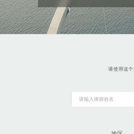
能源、海洋与贸易
争议融资
约翰内斯堡
重庆
圣地亚哥 – 联营办公室
迪拜
芝加哥
布里斯托尔
Debt Recovery
数据保护与隐私权
PPP/PFI
Financial Services
Cyber Risk
保险和再保险
HR Eco Audit
内罗比 – 联营办公室
香港
圣保罗
吉达
达拉斯
德里
Emergency Response & Cris
劳动、养老金和移民n
Public Procurement
Fraud & White-Collar Crime
Management
Employers' & Public Liabilit
项目和建筑工程
吉隆坡 – 联营办公室
利雅得
丹佛
都柏林（圣史蒂芬绿地大厦）
金融
房地产
Internal Investigations
Finance & Leasing
Employment Practices Liabil
请使用这个
监管法规与调查
墨尔本
堪萨斯城
杜塞尔多夫
知识产权
Professional Services
Fleet Procurement
Energy
新德里 – 联营办公室
拉斯维加斯
爱丁堡
技术、外包与数据
Safety, Security, Health & 
Insurance Coverage
Financial Institutions, Direc
Officers
珀斯
洛杉矶
格拉斯哥（G1大厦）
地区