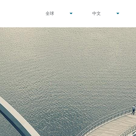
undefined
undefined
全球
中文
▾
▾