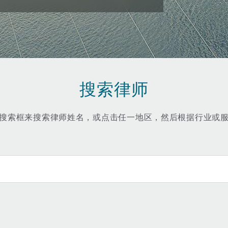
is
y
搜索律师
ity
搜索框来搜索律师姓名，或点击任一地区，然后根据行业或
Environment
tors &