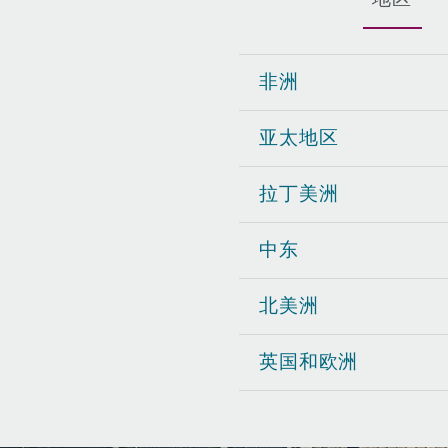
MRO (Maintenance, Repair &
Healthcare
上海
迈阿密
吉尔福德
非洲
Non-Contentious Commercia
Insurance Coverage
亚太地区
新加坡
蒙特利尔
汉堡
Regulatory
Marine
拉丁美洲
悉尼
新泽西
利兹
Satellite & Space
中东
Political Risk & Trade Credit
北美洲
乌兰巴托 – 联营办公室
纽约
利物浦
Product Liability & Recall
英国和欧洲
奥兰治县
伦敦
Property