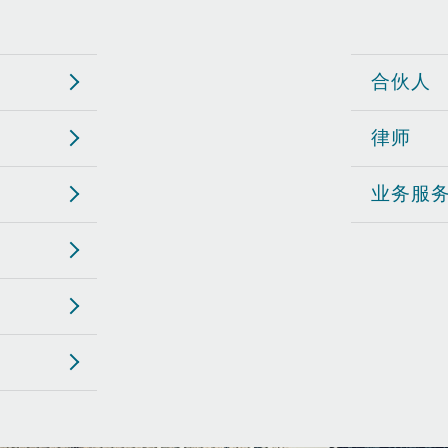
 Overhaul)
合伙人
l Aviation
律师
业务服