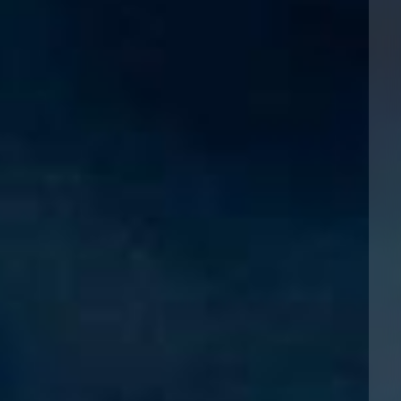
Reinsurance
三藩市
曼彻斯特，新贝利广场2号
Specialty
多伦多
米兰
温哥华
慕尼克
华盛顿
纽卡斯尔
巴黎