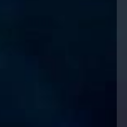
保险和再保险
HR Eco Audit
内罗比 – 联营办公室
香港
圣保罗
吉达
达拉斯
德里
Emergency Response & Crisis
劳动、养老金和移民n
Public Procurement
Fraud & White-Collar Crime
Management
Employers' & Public Liability
项目和建筑工程
吉隆坡 – 联营办公室
利雅得
丹佛
都柏林（圣史蒂芬绿地大厦）
金融
房地产
Internal Investigations
Finance & Leasing
Employment Practices Liabili
监管法规与调查
墨尔本
堪萨斯城
杜塞尔多夫
知识产权
Professional Services
Fleet Procurement
Energy
新德里 – 联营办公室
拉斯维加斯
爱丁堡
技术、外包与数据
Safety, Security, Health & En
Insurance Coverage
Financial Institutions, Direct
Officers
珀斯
洛杉矶
格拉斯哥（G1大厦）
MRO (Maintenance, Repair & 
Healthcare