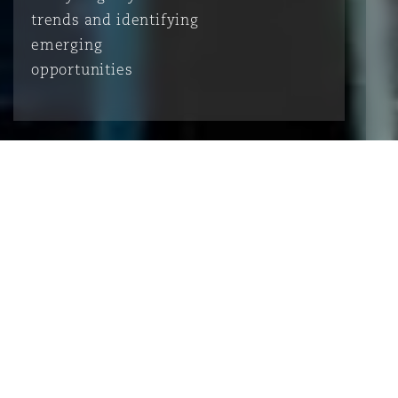
trends and identifying
emerging
opportunities
1. Introduction
Global insurance M&A stabilises in
2025 following a historic downturn in
2024
Falling interest rates and a more strategic