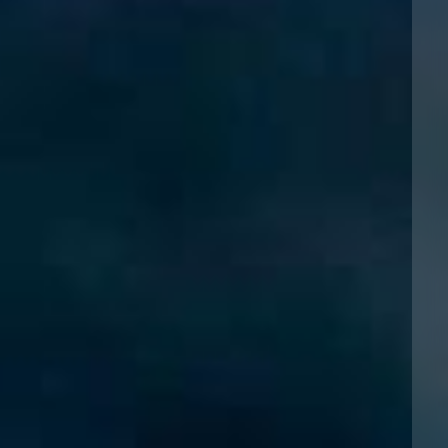
南安普顿
华沙