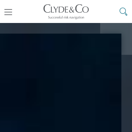
其礼律所事务所
搜寻
目录
航空
气候变化
开罗
曼谷
加拉加斯
阿布扎比
亚特兰大
阿伯丁
Business Jets
商业
Commercial Arbitration
Energy & Natural Resources
Bermuda Form
Construction Disputes
Anti-Bribery & Corruption
企业与咨询
Clyde Code
开普敦
北京
墨西哥城
开罗
波士顿
贝尔法斯特
Carrier Liability
公司
Commercial Disputes
Marine
Casualty
环境保护法
Compliance
争议解决
Clyde & Co Newton - 解锁智能索赔新模式
达累斯萨拉姆
布里斯班
里约热内卢
多哈
卡尔加里
伯明翰
Commerical Dispute Resoluti
企业、商业与合规保险
Commercial Litigation
Trade & Commodities
Corporate, Commercial & Co
基础设施
External Investigations
Insurance
能源、海洋与贸易
争议融资
约翰内斯堡
重庆
圣地亚哥 – 联营办公室
迪拜
芝加哥
布里斯托尔
Debt Recovery
数据保护与隐私权
PPP/PFI
Financial Services
Cyber Risk