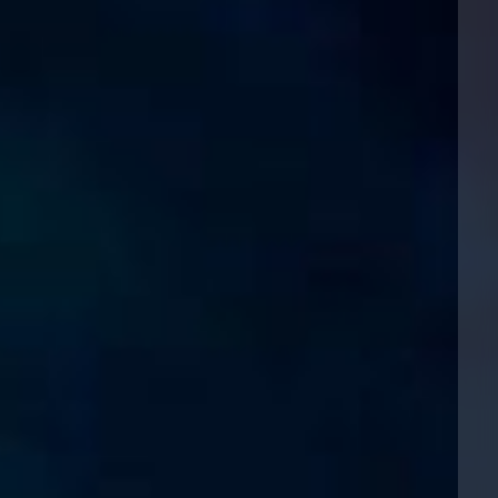
上海
迈阿密
吉尔福德
Non-Contentious Commercial
Insurance Coverage
新加坡
蒙特利尔
汉堡
Regulatory
Marine
悉尼
新泽西
利兹
Satellite & Space
Political Risk & Trade Credit
乌兰巴托 – 联营办公室
纽约
利物浦
Product Liability & Recall
奥兰治县
伦敦
Property
菲尼克斯
马德里