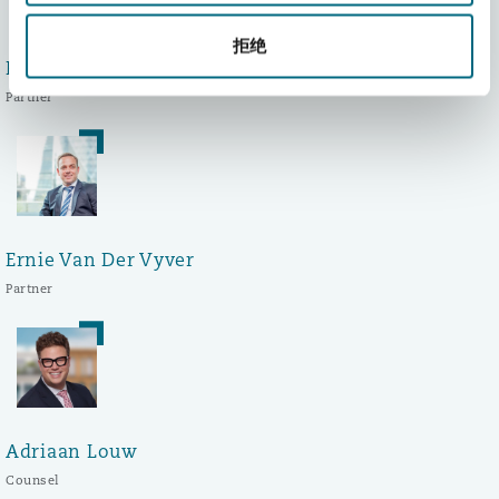
拒绝
Felipe Hoetz
Partner
Ernie Van Der Vyver
Partner
Adriaan Louw
Counsel