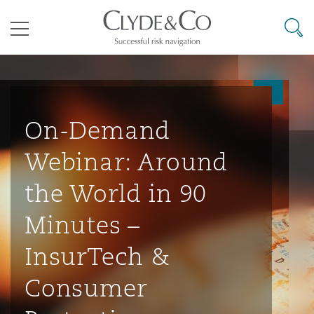
其礼律所事务所
搜寻
目录
航空
气候变化
开罗
曼谷
加拉加斯
阿布扎比
亚特兰大
阿伯丁
Business Jets
商业
Commercial Arbitration
Energy & Natural Resources
Bermuda Form
Construction Disputes
Anti-Bribery & Corruption
On-Demand
Webinar: Around
企业与咨询
Clyde Code
开普敦
北京
墨西哥城
开罗
波士顿
贝尔法斯特
Carrier Liability
公司
Commercial Disputes
Marine
Casualty
环境保护法
Compliance
the World in 90
Minutes –
争议解决
Clyde & Co Newton - 解锁智能索赔新模式
达累斯萨拉姆
布里斯班
里约热内卢
多哈
卡尔加里
伯明翰
Commerical Dispute Resoluti
企业、商业与合规保险
Commercial Litigation
Trade & Commodities
Corporate, Commercial & Co
基础设施
External Investigations
InsurTech &
Insurance
Consumer
能源、海洋与贸易
争议融资
约翰内斯堡
重庆
圣地亚哥 – 联营办公室
迪拜
芝加哥
布里斯托尔
Debt Recovery
数据保护与隐私权
PPP/PFI
Financial Services
Cyber Risk