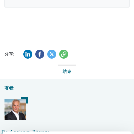
Reinsurance
三藩市
曼彻斯特，新贝利广场2号
Specialty
多伦多
米兰
LinkedIn
Facebook
Twitter
复制
分享:
温哥华
慕尼克
结束
著者:
华盛顿
纽卡斯尔
巴黎
Dr. Andreas Börner