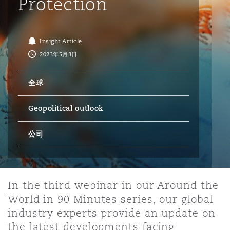
Protection
保险和再保险
HR Eco Audit
内罗比 – 联营办公室
香港
圣保罗
吉达
达拉斯
德里
Emergency Response & Crisis
劳动、养老金和移民n
Public Procurement
Fraud & White-Collar Crime
Management
Employers' & Public Liability
Insight Article
2023年5月3日
项目和建筑工程
吉隆坡 – 联营办公室
利雅得
丹佛
都柏林（圣史蒂芬绿地大厦）
金融
房地产
Internal Investigations
Finance & Leasing
Employment Practices Liabili
全球
Geopolitical outlook
监管法规与调查
墨尔本
堪萨斯城
杜塞尔多夫
知识产权
Professional Services
Fleet Procurement
Energy
公司
新德里 – 联营办公室
拉斯维加斯
爱丁堡
技术、外包与数据
Safety, Security, Health & En
Insurance Coverage
Financial Institutions, Direct
Officers
In the third webinar in our Around the
珀斯
洛杉矶
格拉斯哥（G1大厦）
World in 90 Minutes series, our global
MRO (Maintenance, Repair & 
industry experts provide an update on
Healthcare
the latest developments facing