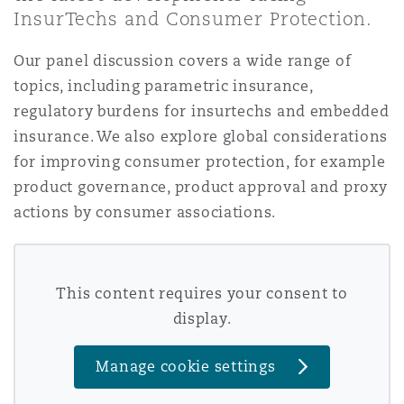
上海
迈阿密
吉尔福德
InsurTechs and Consumer Protection.
Non-Contentious Commercial
Insurance Coverage
Our panel discussion covers a wide range of
topics, including parametric insurance,
新加坡
蒙特利尔
汉堡
Regulatory
regulatory burdens for insurtechs and embedded
Marine
insurance. We also explore global considerations
悉尼
新泽西
利兹
for improving consumer protection, for example
Satellite & Space
product governance, product approval and proxy
Political Risk & Trade Credit
actions by consumer associations.
乌兰巴托 – 联营办公室
纽约
利物浦
Product Liability & Recall
This content requires your consent to
奥兰治县
伦敦
display.
Property
Manage cookie settings
菲尼克斯
马德里