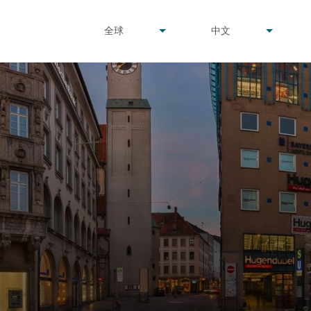
undefined
undefined
全球
中文
▾
▾