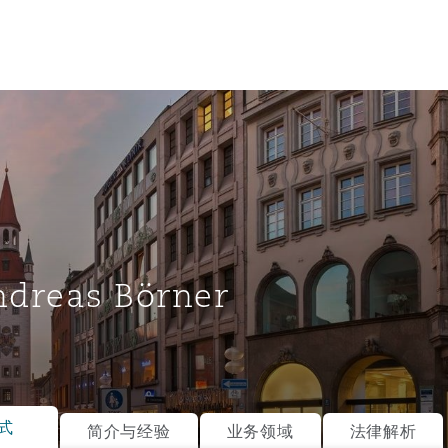
ndreas Börner
tion
ompliance
式
简介与经验
业务领域
法律解析