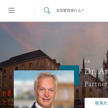
其礼律所事务所
搜寻网站
您想要搜索什么？
目录
航空
气候变化
开罗
曼谷
加拉加斯
阿布扎比
亚特兰大
阿伯丁
Business Jets
商业
Commercial Arbitration
Energy & Natural Resources
Bermuda Form
Construction Disputes
Anti-Bribery & Corruption
人员
Dr. A
企业与咨询
Clyde Code
开普敦
北京
墨西哥城
开罗
波士顿
贝尔法斯特
Carrier Liability
公司
Commercial Disputes
Marine
Casualty
环境保护法
Compliance
Partner
争议解决
Clyde & Co Newton - 解锁智能索赔新模式
达累斯萨拉姆
布里斯班
里约热内卢
多哈
卡尔加里
伯明翰
Commerical Dispute Resolu
企业、商业与合规保险
Commercial Litigation
Trade & Commodities
Corporate, Commercial & C
基础设施
External Investigations
Insurance
联系方