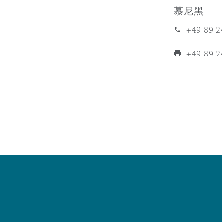
MRO (Maintenance, Repair &
慕尼黑
Healthcare
上海
迈阿密
吉尔福德
+49 89 
Non-Contentious Commercia
Insurance Coverage
+49 89 
新加坡
蒙特利尔
汉堡
Regulatory
Marine
悉尼
新泽西
利兹
Satellite & Space
Political Risk & Trade Credit
乌兰巴托 – 联营办公室
纽约
利物浦
Product Liability & Recall
奥兰治县
伦敦
Property