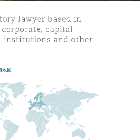
tory lawyer based in
 corporate, capital
 institutions and other
和地区
目
录
搜寻