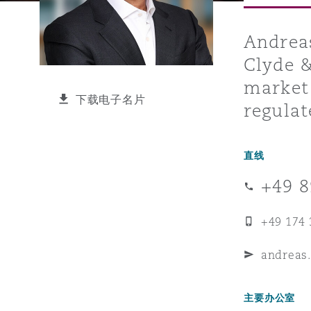
能源、海洋与贸易
争议融资
约翰内斯堡
重庆
圣地亚哥 – 联营办公室
迪拜
芝加哥
布里斯托尔
Debt Recovery
数据保护与隐私权
PPP/PFI
Financial Services
Cyber Risk
Andreas
Clyde &
保险和再保险
HR Eco Audit
内罗比 – 联营办公室
香港
圣保罗
吉达
达拉斯
德里
Emergency Response & Cris
劳动、养老金和移民n
Public Procurement
Fraud & White-Collar Crime
Management
Employers' & Public Liabilit
market 
下载电子名片
regulat
项目和建筑工程
吉隆坡 – 联营办公室
利雅得
丹佛
都柏林（圣史蒂芬绿地大厦）
金融
房地产
Internal Investigations
Finance & Leasing
Employment Practices Liabil
直线
监管法规与调查
墨尔本
堪萨斯城
杜塞尔多夫
知识产权
Professional Services
+49 8
Fleet Procurement
Energy
+49 174
新德里 – 联营办公室
拉斯维加斯
爱丁堡
技术、外包与数据
Safety, Security, Health & 
Insurance Coverage
Financial Institutions, Direc
andreas
Officers
珀斯
洛杉矶
格拉斯哥（G1大厦）
主要办公室