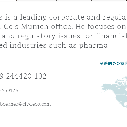
 is a leading corporate and regula
 Co’s Munich office. He focuses on
is
y
and regulatory issues for financial
ed industries such as pharma.
ity
涵盖的办公室
9 244420 102
 3359176
Environment
tors &
.boerner@clydeco.com