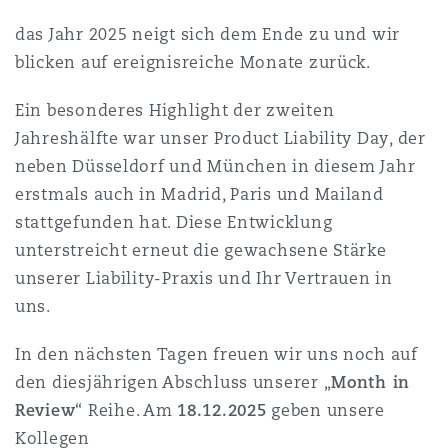
上海
迈阿密
吉尔福德
das Jahr 2025 neigt sich dem Ende zu und wir
Non-Contentious Commercial
Insurance Coverage
blicken auf ereignisreiche Monate zurück.
新加坡
蒙特利尔
汉堡
Ein besonderes Highlight der zweiten
Regulatory
Jahreshälfte war unser Product Liability Day, der
Marine
neben Düsseldorf und München in diesem Jahr
悉尼
新泽西
利兹
erstmals auch in Madrid, Paris und Mailand
Satellite & Space
stattgefunden hat. Diese Entwicklung
Political Risk & Trade Credit
unterstreicht erneut die gewachsene Stärke
乌兰巴托 – 联营办公室
纽约
利物浦
unserer Liability-Praxis und Ihr Vertrauen in
Product Liability & Recall
uns.
奥兰治县
伦敦
In den nächsten Tagen freuen wir uns noch auf
den diesjährigen Abschluss unserer „
Month in
Property
Review
“ Reihe. Am
18.12.2025
geben unsere
菲尼克斯
马德里
Kollegen