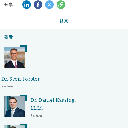
LinkedIn
Facebook
Twitter
复制
分享:
结束
著者:
Dr. Sven Förster
Partner
Dr. Daniel Kassing,
LL.M.
Partner