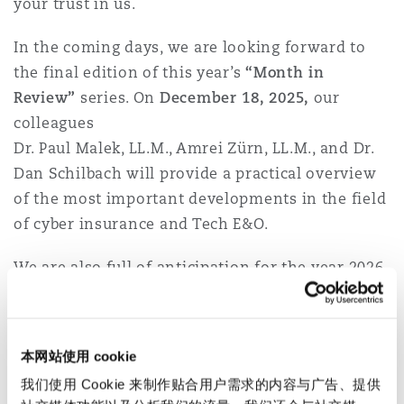
your trust in us.
In the coming days, we are looking forward to
the final edition of this year’s
“Month in
Review”
series. On
December 18, 2025,
our
colleagues
Dr. Paul Malek, LL.M., Amrei Zürn, LL.M., and Dr.
Dan Schilbach will provide a practical overview
of the most important developments in the field
of cyber insurance and Tech E&O.
We are also full of anticipation for the year 2026.
We look forward to seeing you again next year at
various internal and external events – such as
our
PI-Day in Düsseldorf
, our
Financial Lines
本网站使用 cookie
Day in Düsseldorf and Munich
, and the
我们使用 Cookie 来制作贴合用户需求的内容与广告、提供
Euroforum Liability Conference in Cologne
.