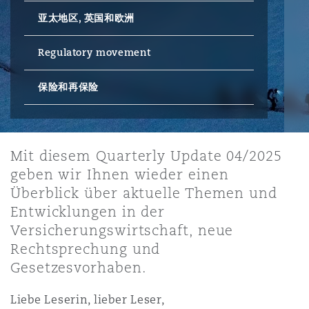
亚太地区, 英国和欧洲
保险和再保险
HR Eco Audit
内罗比 – 联营办公室
香港
圣保罗
吉达
达拉斯
德里
Emergency Response & Crisis
劳动、养老金和移民n
Public Procurement
Fraud & White-Collar Crime
Management
Employers' & Public Liability
Regulatory movement
保险和再保险
项目和建筑工程
吉隆坡 – 联营办公室
利雅得
丹佛
都柏林（圣史蒂芬绿地大厦）
金融
房地产
Internal Investigations
Finance & Leasing
Employment Practices Liabili
监管法规与调查
墨尔本
堪萨斯城
杜塞尔多夫
知识产权
Professional Services
Mit diesem Quarterly Update 04/2025
Fleet Procurement
Energy
geben wir Ihnen wieder einen
Überblick über aktuelle Themen und
新德里 – 联营办公室
拉斯维加斯
爱丁堡
技术、外包与数据
Safety, Security, Health & En
Entwicklungen in der
Insurance Coverage
Financial Institutions, Direct
Versicherungswirtschaft, neue
Officers
Rechtsprechung und
珀斯
洛杉矶
格拉斯哥（G1大厦）
Gesetzesvorhaben.
MRO (Maintenance, Repair & 
Healthcare
Liebe Leserin, lieber Leser,