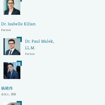
Dr. Isabelle Kilian
Partner
Dr. Paul Malek,
LL.M.
Partner
杨晓伟
合伙人, 西联