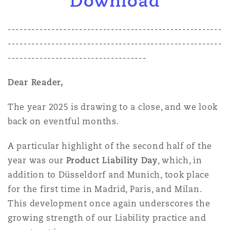
Download
------------------------------------------------------
------------------------------------------------------
-----------------------------------
Dear Reader,
The year 2025 is drawing to a close, and we look
back on eventful months.
A particular highlight of the second half of the
year was our
Product Liability Day
, which, in
addition to Düsseldorf and Munich, took place
for the first time in Madrid, Paris, and Milan.
This development once again underscores the
growing strength of our Liability practice and