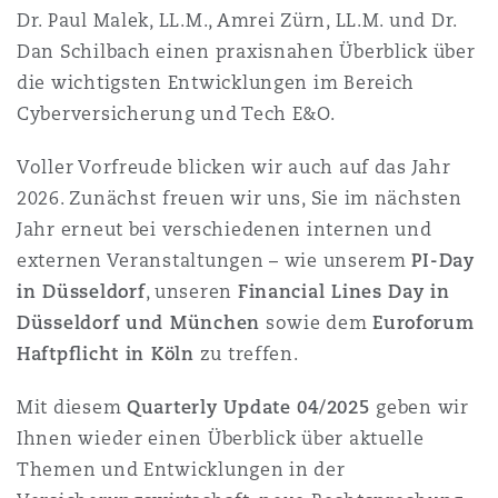
Dr. Paul Malek, LL.M., Amrei Zürn, LL.M. und Dr.
Reinsurance
Dan Schilbach einen praxisnahen Überblick über
三藩市
曼彻斯特，新贝利广场2号
die wichtigsten Entwicklungen im Bereich
Cyberversicherung und Tech E&O.
Specialty
多伦多
米兰
Voller Vorfreude blicken wir auch auf das Jahr
2026. Zunächst freuen wir uns, Sie im nächsten
Jahr erneut bei verschiedenen internen und
温哥华
慕尼克
externen Veranstaltungen – wie unserem
PI-Day
in Düsseldorf
, unseren
Financial Lines Day in
Düsseldorf und München
sowie dem
Euroforum
华盛顿
纽卡斯尔
Haftpflicht in Köln
zu treffen.
Mit diesem
Quarterly Update 04/2025
geben wir
巴黎
Ihnen wieder einen Überblick über aktuelle
Themen und Entwicklungen in der