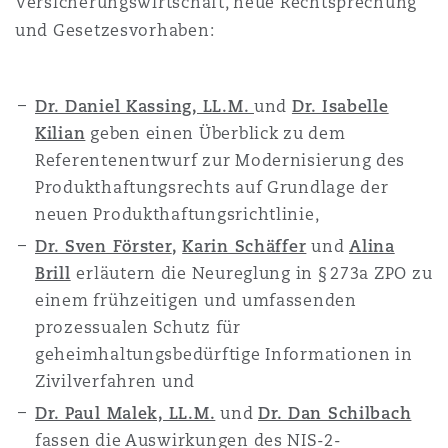
Versicherungswirtschaft, neue Rechtsprechung
南安普顿
und Gesetzesvorhaben:
华沙
Dr. Daniel Kassing, LL.M.
und
Dr. Isabelle
Kilian
geben einen Überblick zu dem
Referentenentwurf zur Modernisierung des
Produkthaftungsrechts auf Grundlage der
neuen Produkthaftungsrichtlinie,
Dr. Sven Förster
,
Karin Schäffer
und
Alina
Brill
erläutern die Neureglung in § 273a ZPO zu
einem frühzeitigen und umfassenden
prozessualen Schutz für
geheimhaltungsbedürftige Informationen in
Zivilverfahren und
Dr. Paul Malek, LL.M.
und
Dr. Dan Schilbach
fassen die Auswirkungen des NIS-2-