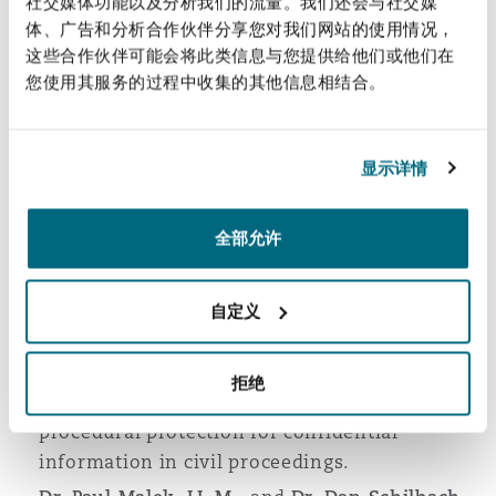
社交媒体功能以及分析我们的流量。我们还会与社交媒
体、广告和分析合作伙伴分享您对我们网站的使用情况，
With this
Quarterly Update 04/2025
, we once
这些合作伙伴可能会将此类信息与您提供给他们或他们在
again provide you with an overview of current
您使用其服务的过程中收集的其他信息相结合。
topics and developments in the insurance
industry, new case law, and legislative
initiatives:
显示详情
Dr. Daniel Kassing, LL.M.,
and
Dr. Isabelle
全部允许
Kilian
present an overview of the draft bill to
modernize product liability law based on the
new Product Liability Directive.
自定义
Dr. Sven Förster,
Karin Schäffer
,
and
Alina
Brill
explain the new regulation in § 273a ZPO,
拒绝
which provides early and comprehensive
procedural protection for confidential
information in civil proceedings.