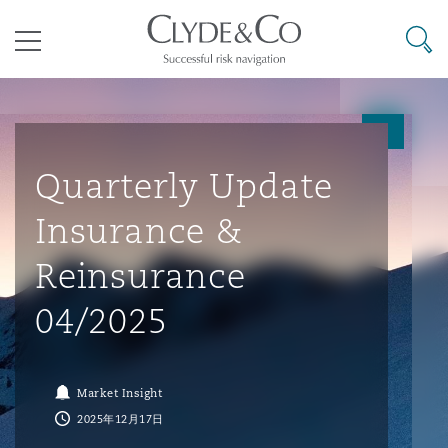
其礼律所事务所
搜寻
目录
航空
气候变化
开罗
曼谷
加拉加斯
阿布扎比
亚特兰大
阿伯丁
Business Jets
商业
Commercial Arbitration
Energy & Natural Resources
Bermuda Form
Construction Disputes
Anti-Bribery & Corruption
Quarterly Update
Insurance &
企业与咨询
Clyde Code
开普敦
北京
墨西哥城
开罗
波士顿
贝尔法斯特
Carrier Liability
公司
Commercial Disputes
Marine
Casualty
环境保护法
Compliance
Reinsurance
04/2025
争议解决
Clyde & Co Newton - 解锁智能索赔新模式
达累斯萨拉姆
布里斯班
里约热内卢
多哈
卡尔加里
伯明翰
Commerical Dispute Resoluti
企业、商业与合规保险
Commercial Litigation
Trade & Commodities
Corporate, Commercial & Co
基础设施
External Investigations
Insurance
Market Insight
能源、海洋与贸易
争议融资
约翰内斯堡
重庆
圣地亚哥 – 联营办公室
迪拜
芝加哥
布里斯托尔
Debt Recovery
数据保护与隐私权
PPP/PFI
Financial Services
2025年12月17日
Cyber Risk