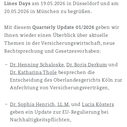
Lines Days
am 19.05.2026 in Düsseldorf und am
Reinsurance
20.05.2026 in München zu begrüßen.
三藩市
曼彻斯特，新贝利广场2号
Mit diesem
Quarterly Update 01/2026
geben wir
Specialty
Ihnen wieder einen Überblick über aktuelle
多伦多
米兰
Themen in der Versicherungswirtschaft, neue
Rechtsprechung und Gesetzesvorhaben:
温哥华
慕尼克
Dr. Henning Schaloske
,
Dr. Boris Derkum
und
Dr. Katharina Thole
besprechen die
Entscheidung des Oberlandesgerichts Köln zur
华盛顿
纽卡斯尔
Anfechtung von Versicherungsverträgen,
Dr. Sophia Henrich, LL.M.
und
Lucia Kösters
巴黎
geben ein Update zur EU-Regulierung bei
Nachhaltigkeitspflichten,