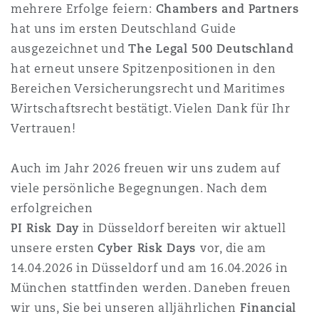
mehrere Erfolge feiern:
Chambers and Partners
上海
迈阿密
吉尔福德
Non-Contentious Commercial
hat uns im ersten Deutschland Guide
Insurance Coverage
ausgezeichnet und
The Legal 500 Deutschland
hat erneut unsere Spitzenpositionen in den
新加坡
蒙特利尔
汉堡
Regulatory
Bereichen Versicherungsrecht und Maritimes
Marine
Wirtschaftsrecht bestätigt. Vielen Dank für Ihr
悉尼
新泽西
利兹
Vertrauen!
Satellite & Space
Political Risk & Trade Credit
Auch im Jahr 2026 freuen wir uns zudem auf
乌兰巴托 – 联营办公室
纽约
利物浦
viele persönliche Begegnungen. Nach dem
erfolgreichen
Product Liability & Recall
PI Risk Day
in Düsseldorf bereiten wir aktuell
奥兰治县
伦敦
unsere ersten
Cyber Risk Days
vor, die am
14.04.2026 in Düsseldorf und am 16.04.2026 in
Property
München stattfinden werden. Daneben freuen
菲尼克斯
马德里
wir uns, Sie bei unseren alljährlichen
Financial