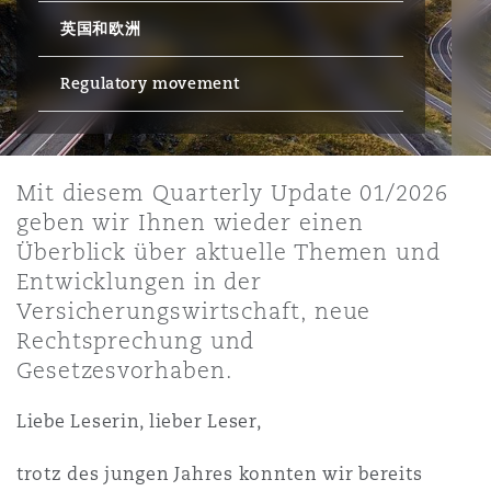
英国和欧洲
保险和再保险
HR Eco Audit
内罗比 – 联营办公室
香港
圣保罗
吉达
达拉斯
德里
Emergency Response & Crisis
劳动、养老金和移民n
Public Procurement
Fraud & White-Collar Crime
Management
Employers' & Public Liability
Regulatory movement
项目和建筑工程
吉隆坡 – 联营办公室
利雅得
丹佛
都柏林（圣史蒂芬绿地大厦）
金融
房地产
Internal Investigations
Finance & Leasing
Employment Practices Liabili
Mit diesem Quarterly Update 01/2026
geben wir Ihnen wieder einen
监管法规与调查
墨尔本
堪萨斯城
杜塞尔多夫
知识产权
Professional Services
Überblick über aktuelle Themen und
Fleet Procurement
Energy
Entwicklungen in der
Versicherungswirtschaft, neue
新德里 – 联营办公室
拉斯维加斯
爱丁堡
技术、外包与数据
Safety, Security, Health & En
Rechtsprechung und
Insurance Coverage
Financial Institutions, Direct
Gesetzesvorhaben.
Officers
珀斯
洛杉矶
格拉斯哥（G1大厦）
Liebe Leserin, lieber Leser,
MRO (Maintenance, Repair & 
Healthcare
trotz des jungen Jahres konnten wir bereits