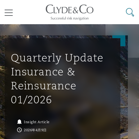
其礼律所事务所
搜寻
目录
航空
气候变化
开罗
曼谷
加拉加斯
阿布扎比
亚特兰大
阿伯丁
Business Jets
商业
Commercial Arbitration
Energy & Natural Resources
Bermuda Form
Construction Disputes
Anti-Bribery & Corruption
Quarterly Update
Insurance &
企业与咨询
Clyde Code
开普敦
北京
墨西哥城
开罗
波士顿
贝尔法斯特
Carrier Liability
公司
Commercial Disputes
Marine
Casualty
环境保护法
Compliance
Reinsurance
01/2026
争议解决
Clyde & Co Newton - 解锁智能索赔新模式
达累斯萨拉姆
布里斯班
里约热内卢
多哈
卡尔加里
伯明翰
Commerical Dispute Resoluti
企业、商业与合规保险
Commercial Litigation
Trade & Commodities
Corporate, Commercial & Co
基础设施
External Investigations
Insurance
Insight Article
能源、海洋与贸易
争议融资
约翰内斯堡
重庆
圣地亚哥 – 联营办公室
迪拜
芝加哥
布里斯托尔
Debt Recovery
数据保护与隐私权
PPP/PFI
Financial Services
2026年4月9日
Cyber Risk