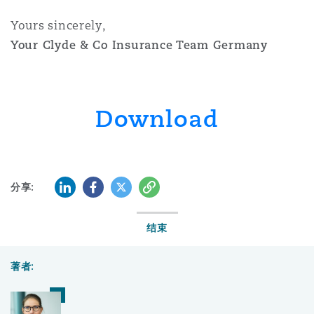
Yours sincerely,
Your Clyde & Co Insurance Team Germany
Download
LinkedIn
Facebook
Twitter
复制
分享:
结束
著者: