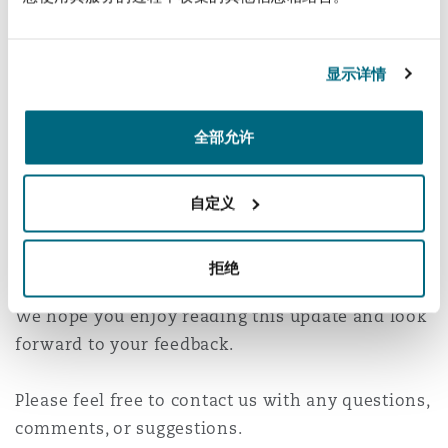
Jan Spittka
and
Florian Emmerich
analyse the
decision of the Federal Court of Justice on
GDPR damages following a publication on the
显示详情
darknet and
全部允许
Dr. Rebecca Hauff
outlines current
developments regarding the right of recourse
自定义
for administrative fines, with particular
consideration of the recent decision of the
Frankfurt Higher Regional Court.
拒绝
We hope you enjoy reading this update and look
forward to your feedback.
Please feel free to contact us with any questions,
comments, or suggestions.