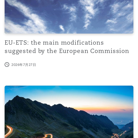
保险和再保险
HR Eco Audit
内罗比 – 联营办公室
香港
圣保罗
吉达
达拉斯
德里
Emergency Response & Crisis
劳动、养老金和移民n
Public Procurement
Fraud & White-Collar Crime
Management
Employers' & Public Liability
项目和建筑工程
吉隆坡 – 联营办公室
利雅得
丹佛
都柏林（圣史蒂芬绿地大厦）
金融
房地产
Internal Investigations
EU-ETS: the main modifications
Finance & Leasing
Employment Practices Liabili
suggested by the European Commission
2026年7月27日
监管法规与调查
墨尔本
堪萨斯城
杜塞尔多夫
知识产权
Professional Services
Fleet Procurement
Energy
No Landing for Gatwick’s Challenge: Slot Alleviation Rule
新德里 – 联营办公室
拉斯维加斯
爱丁堡
技术、外包与数据
Safety, Security, Health & En
Insurance Coverage
Financial Institutions, Direct
Officers
珀斯
洛杉矶
格拉斯哥（G1大厦）
MRO (Maintenance, Repair & 
Healthcare