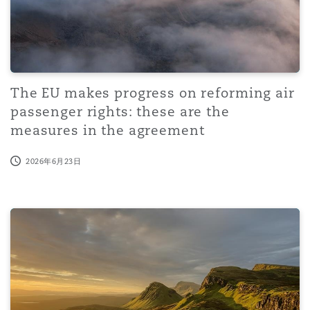
Reinsurance
三藩市
曼彻斯特，新贝利广场2号
Specialty
The EU makes progress on reforming air
多伦多
米兰
passenger rights: these are the
measures in the agreement
温哥华
慕尼克
2026年6月23日
华盛顿
纽卡斯尔
Handelsblatt / Best Lawyers® in Germany 2026
巴黎