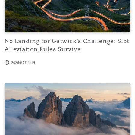
上海
迈阿密
吉尔福德
Non-Contentious Commercial
Insurance Coverage
新加坡
蒙特利尔
汉堡
Regulatory
No Landing for Gatwick’s Challenge: Slot
Marine
Alleviation Rules Survive
悉尼
新泽西
利兹
Satellite & Space
2026年7月14日
Political Risk & Trade Credit
乌兰巴托 – 联营办公室
纽约
利物浦
The EU makes progress on reforming air passenger right
Product Liability & Recall
奥兰治县
伦敦
Property
菲尼克斯
马德里