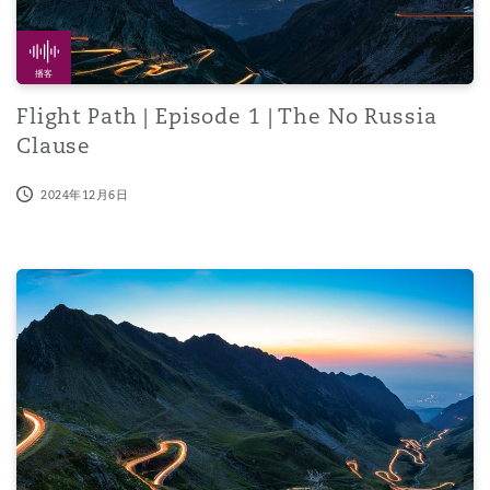
播客
Flight Path | Episode 1 | The No Russia
Clause
2024年12月6日
Aircraft Parts Fraud: counterfeit and unapproved parts i