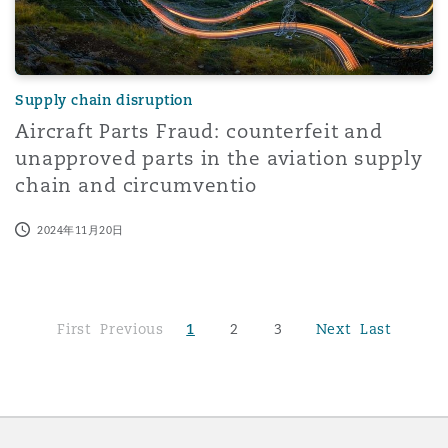
Supply chain disruption
Aircraft Parts Fraud: counterfeit and
unapproved parts in the aviation supply
chain and circumventio
2024年11月20日
First
Previous
1
2
3
Next
Last