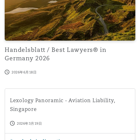
南安普顿
华沙
Handelsblatt / Best Lawyers® in
Germany 2026
2026年6月18日
Lexology Panoramic - Aviation Liability, Singapore
Lexology Panoramic - Aviation Liability,
Singapore
2026年3月19日
Aircraft Delivery Delays: The Poles Are Switching