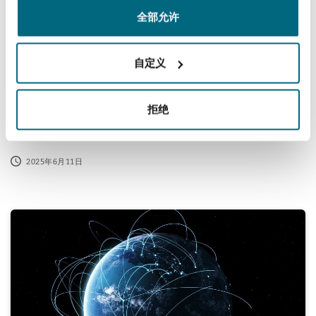
全部允许
自定义
A New American Flight Path for Drones
拒绝
and Advanced Air Mobility
2025年6月11日
Flight Path | Episode 4 | The History and development o