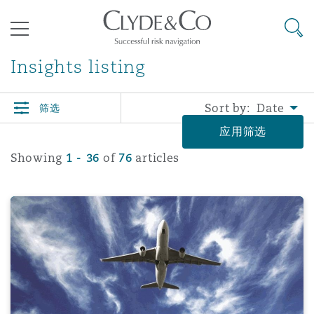
其礼律所事务所
搜寻
目录
Insights listing
Sort by:
筛选
航空
气候变化
开罗
曼谷
加拉加斯
阿布扎比
亚特兰大
阿伯丁
Business Jets
商业
Commercial Arbitration
Energy & Natural Resources
Bermuda Form
Construction Disputes
Anti-Bribery & Corruption
应用筛选
Showing
1 - 36
of
76
articles
企业与咨询
Clyde Code
开普敦
北京
墨西哥城
开罗
波士顿
贝尔法斯特
Carrier Liability
公司
Commercial Disputes
Marine
Casualty
环境保护法
Compliance
EU-ETS: the main modifications suggested by the Euro
争议解决
Clyde & Co Newton - 解锁智能索赔新模式
达累斯萨拉姆
布里斯班
里约热内卢
多哈
卡尔加里
伯明翰
Commerical Dispute Resoluti
企业、商业与合规保险
Commercial Litigation
Trade & Commodities
Corporate, Commercial & Co
基础设施
External Investigations
Insurance
能源、海洋与贸易
争议融资
约翰内斯堡
重庆
圣地亚哥 – 联营办公室
迪拜
芝加哥
布里斯托尔
Debt Recovery
数据保护与隐私权
PPP/PFI
Financial Services
Cyber Risk