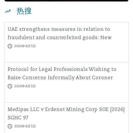
Reinsurance
热搜
三藩市
曼彻斯特，新贝利广场2号
UAE strengthens measures in relation to
Specialty
fraudulent and counterfeited goods: New
多伦多
米兰
Executive Regulation
2026年8月5日
温哥华
慕尼克
Protocol for Legal Professionals Wishing to
Raise Concerns Informally About Coroner
Behaviour: July
2026年8月5日
华盛顿
纽卡斯尔
Medipas LLC v Erdenet Mining Corp SOE [2026]
巴黎
SGHC 97
2026年8月5日