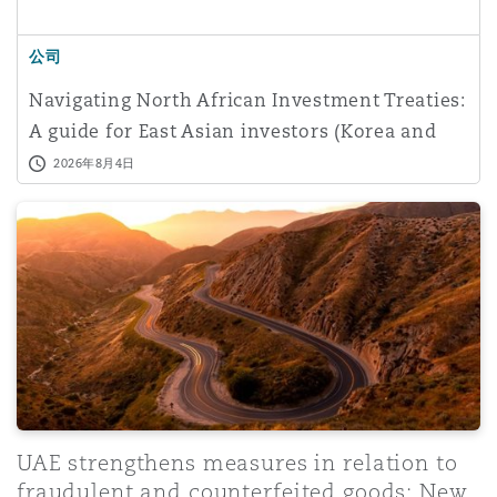
南安普顿
公司
Navigating North African Investment Treaties:
华沙
A guide for East Asian investors (Korea and
China)
2026年8月4日
UAE strengthens measures in relation to fraudulent and
UAE strengthens measures in relation to
fraudulent and counterfeited goods: New