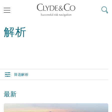
其礼律所事务所
搜寻
目录
解析
航空
气候变化
开罗
曼谷
加拉加斯
阿布扎比
亚特兰大
阿伯丁
Business Jets
商业
Commercial Arbitration
Energy & Natural Resources
Bermuda Form
Construction Disputes
Anti-Bribery & Corruption
企业与咨询
Clyde Code
开普敦
北京
墨西哥城
开罗
波士顿
贝尔法斯特
Carrier Liability
公司
Commercial Disputes
Marine
Casualty
环境保护法
Compliance
筛选解析
争议解决
Clyde & Co Newton - 解锁智能索赔新模式
达累斯萨拉姆
布里斯班
里约热内卢
多哈
卡尔加里
伯明翰
Commerical Dispute Resoluti
企业、商业与合规保险
Commercial Litigation
Trade & Commodities
Corporate, Commercial & Co
基础设施
External Investigations
Insurance
最新
能源、海洋与贸易
争议融资
约翰内斯堡
重庆
圣地亚哥 – 联营办公室
迪拜
芝加哥
布里斯托尔
Debt Recovery
数据保护与隐私权
PPP/PFI
Financial Services
Cyber Risk