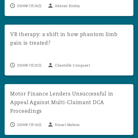
2026年7月24日
Alistair Kinley
VR therapy: a shift in how phantom limb pain is treated?
VR therapy: a shift in how phantom limb
pain is treated?
2026年7月22日
Chantelle Conquest
Motor Finance Lenders Unsuccessful in Appeal Against 
Motor Finance Lenders Unsuccessful in
Appeal Against Multi-Claimant DCA
Proceedings
2026年7月14日
Stuart Maleno