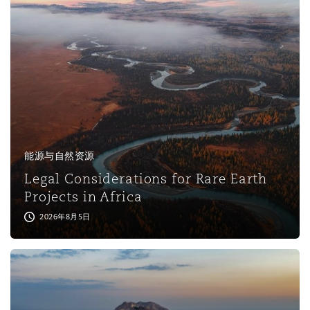
保险和再保险
HR Eco Audit
内罗比 – 联营办公室
香港
圣保罗
吉达
达拉斯
德里
Emergency Response & Crisis
劳动、养老金和移民n
Public Procurement
Fraud & White-Collar Crime
Management
Employers' & Public Liability
项目和建筑工程
吉隆坡 – 联营办公室
利雅得
丹佛
都柏林（圣史蒂芬绿地大厦）
金融
房地产
Internal Investigations
Finance & Leasing
Employment Practices Liabili
监管法规与调查
墨尔本
堪萨斯城
杜塞尔多夫
知识产权
Professional Services
能源与自然资源
Fleet Procurement
Energy
Legal Considerations for Rare Earth
Projects in Africa
新德里 – 联营办公室
拉斯维加斯
爱丁堡
技术、外包与数据
Safety, Security, Health & En
2026年8月5日
Insurance Coverage
Financial Institutions, Direct
Officers
珀斯
洛杉矶
格拉斯哥（G1大厦）
MRO (Maintenance, Repair & 
Healthcare