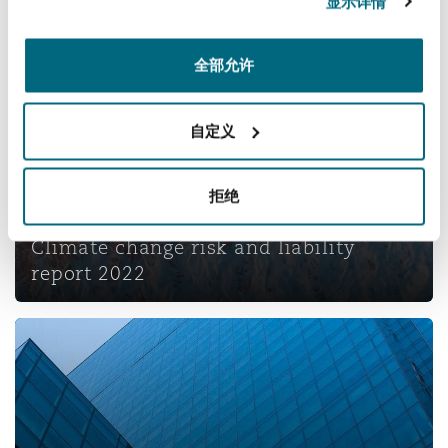
显示详情
Climate change risk and liability report 2022
全部允许
自定义
拒绝
Tech & AI evolution
Climate change risk and liability
report 2022
Insurance Growth Report 2022 – Mid-year update