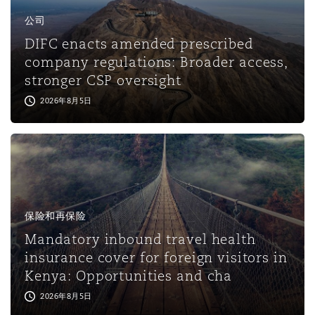
上海
迈阿密
吉尔福德
公司
Non-Contentious Commercial
Insurance Coverage
DIFC enacts amended prescribed
company regulations: Broader access,
新加坡
蒙特利尔
汉堡
stronger CSP oversight
Regulatory
Marine
2026年8月5日
悉尼
新泽西
利兹
Satellite & Space
Political Risk & Trade Credit
乌兰巴托 – 联营办公室
纽约
利物浦
Product Liability & Recall
保险和再保险
Mandatory inbound travel health
奥兰治县
伦敦
insurance cover for foreign visitors in
Property
Kenya: Opportunities and cha
2026年8月5日
菲尼克斯
马德里