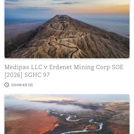
Medipas LLC v Erdenet Mining Corp SOE [2026] SGHC 
Medipas LLC v Erdenet Mining Corp SOE
[2026] SGHC 97
2026年8月5日
Navigating North African Investment Treaties: A guide fo