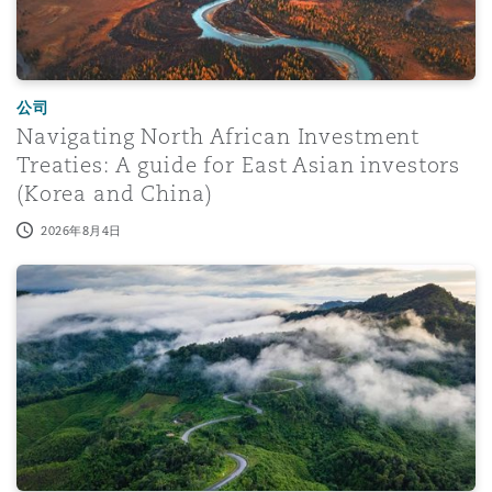
公司
Navigating North African Investment
Treaties: A guide for East Asian investors
(Korea and China)
2026年8月4日
Sharjah Court of Cassation confirms that participation 