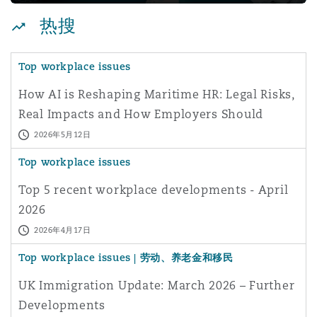
Reinsurance
热搜
三藩市
曼彻斯特，新贝利广场2号
Top workplace issues
Specialty
How AI is Reshaping Maritime HR: Legal Risks,
多伦多
米兰
Real Impacts and How Employers Should
Respond
2026年5月12日
温哥华
慕尼克
Top workplace issues
Top 5 recent workplace developments - April
2026
华盛顿
纽卡斯尔
2026年4月17日
Top workplace issues | 劳动、养老金和移民
巴黎
UK Immigration Update: March 2026 – Further
Developments