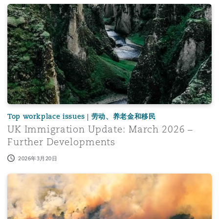
UK Immigration Update: March 2026 – Further Developm
Top workplace issues | 劳动、养老金和移民
UK Immigration Update: March 2026 –
Further Developments
2026年3月20日
Employment Rights Act 2025: focus on unfair dismissal 