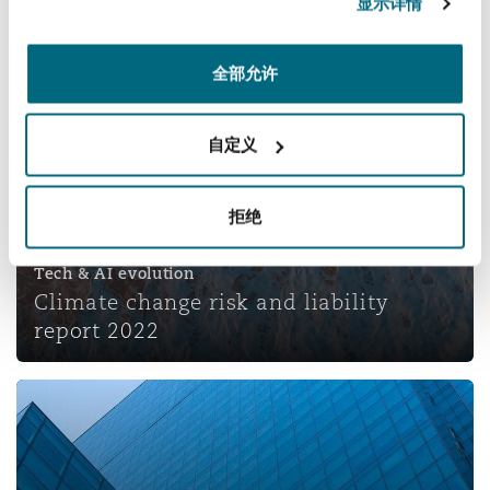
最新报告
显示详情
Climate change risk and liability report 2022
全部允许
自定义
拒绝
Tech & AI evolution
Climate change risk and liability
report 2022
Insurance Growth Report 2022 – Mid-year update