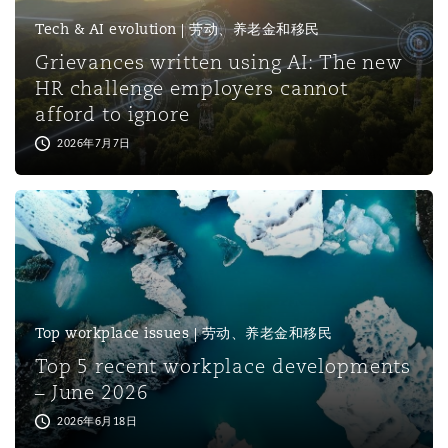
上海
迈阿密
吉尔福德
Tech & AI evolution | 劳动、养老金和移民
Non-Contentious Commercial
Insurance Coverage
Grievances written using AI: The new
HR challenge employers cannot
新加坡
蒙特利尔
汉堡
afford to ignore
Regulatory
Marine
2026年7月7日
悉尼
新泽西
利兹
Satellite & Space
Political Risk & Trade Credit
乌兰巴托 – 联营办公室
纽约
利物浦
Product Liability & Recall
Top workplace issues | 劳动、养老金和移民
奥兰治县
伦敦
Top 5 recent workplace developments
Property
– June 2026
2026年6月18日
菲尼克斯
马德里