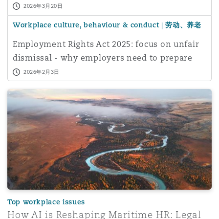
2026年3月20日
南安普顿
Workplace culture, behaviour & conduct | 劳动、养老
金和移民
Employment Rights Act 2025: focus on unfair
华沙
dismissal - why employers need to prepare
now and the i
2026年2月3日
How AI is Reshaping Maritime HR: Legal Risks, Real Im
Top workplace issues
How AI is Reshaping Maritime HR: Legal