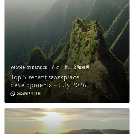
保险和再保险
HR Eco Audit
内罗比 – 联营办公室
香港
圣保罗
吉达
达拉斯
德里
Emergency Response & Crisis
劳动、养老金和移民n
Public Procurement
Fraud & White-Collar Crime
Management
Employers' & Public Liability
项目和建筑工程
吉隆坡 – 联营办公室
利雅得
丹佛
都柏林（圣史蒂芬绿地大厦）
金融
房地产
Internal Investigations
Finance & Leasing
Employment Practices Liabili
监管法规与调查
墨尔本
堪萨斯城
杜塞尔多夫
知识产权
Professional Services
People dynamics | 劳动、养老金和移民
Fleet Procurement
Energy
Top 5 recent workplace
developments – July 2026
新德里 – 联营办公室
拉斯维加斯
爱丁堡
技术、外包与数据
Safety, Security, Health & En
2026年7月15日
Insurance Coverage
Financial Institutions, Direct
Officers
珀斯
洛杉矶
格拉斯哥（G1大厦）
MRO (Maintenance, Repair & 
Healthcare