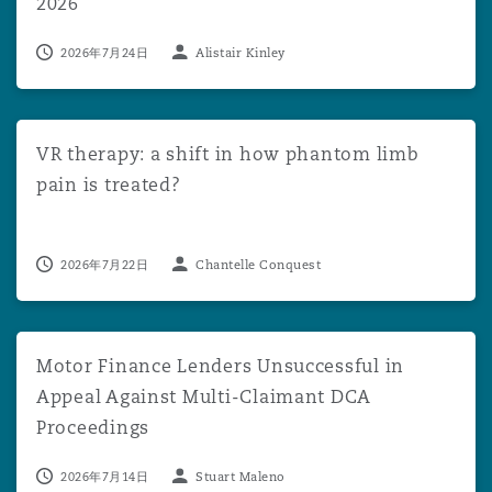
2026
2026年7月24日
Alistair Kinley
VR therapy: a shift in how phantom limb pain is treated?
VR therapy: a shift in how phantom limb
pain is treated?
2026年7月22日
Chantelle Conquest
Motor Finance Lenders Unsuccessful in Appeal Against 
Motor Finance Lenders Unsuccessful in
Appeal Against Multi-Claimant DCA
Proceedings
2026年7月14日
Stuart Maleno