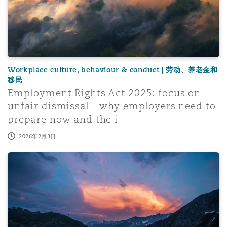
Workplace culture, behaviour & conduct | 劳动、养老金和
移民
Employment Rights Act 2025: focus on
unfair dismissal - why employers need to
prepare now and the i
2026年2月3日
Non-Financial Misconduct – latest update from the FCA