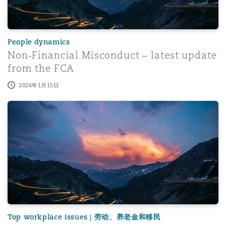
People dynamics
Non-Financial Misconduct – latest update
from the FCA
2026年1月15日
Top 5 UK recent workplace developments – November 
Top workplace issues | 劳动、养老金和移民