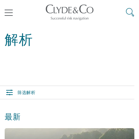
其礼律所事务所
搜寻
目录
解析
航空
气候变化
开罗
曼谷
加拉加斯
阿布扎比
亚特兰大
阿伯丁
Business Jets
商业
Commercial Arbitration
Energy & Natural Resources
Bermuda Form
Construction Disputes
Anti-Bribery & Corruption
企业与咨询
Clyde Code
开普敦
北京
墨西哥城
开罗
波士顿
贝尔法斯特
Carrier Liability
公司
Commercial Disputes
Marine
Casualty
环境保护法
Compliance
筛选解析
争议解决
Clyde & Co Newton - 解锁智能索赔新模式
达累斯萨拉姆
布里斯班
里约热内卢
多哈
卡尔加里
伯明翰
Commerical Dispute Resoluti
企业、商业与合规保险
Commercial Litigation
Trade & Commodities
Corporate, Commercial & Co
基础设施
External Investigations
Insurance
最新
能源、海洋与贸易
争议融资
约翰内斯堡
重庆
圣地亚哥 – 联营办公室
迪拜
芝加哥
布里斯托尔
Debt Recovery
数据保护与隐私权
PPP/PFI
Financial Services
Cyber Risk