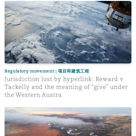
Jurisdiction lost by hyperlink: Reward v Tackelly and th
Regulatory movement | 项目和建筑工程
Jurisdiction lost by hyperlink: Reward v
Tackelly and the meaning of “give” under
the Western Austra
Legal Considerations for Rare Earth Projects in Africa