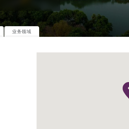
is
业务领域
y
ity
Environment
tors &