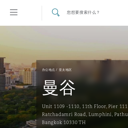
其礼律所事务所
搜寻网站
您想要搜索什么？
目录
航空
气候变化
开罗
曼谷
加拉加斯
阿布扎比
亚特兰大
阿伯丁
Business Jets
商业
Commercial Arbitration
Energy & Natural Resources
Bermuda Form
Construction Disputes
Anti-Bribery & Corruption
办公地点
亚太地区
曼谷
企业与咨询
Clyde Code
开普敦
北京
墨西哥城
开罗
波士顿
贝尔法斯特
Carrier Liability
公司
Commercial Disputes
Marine
Casualty
环境保护法
Compliance
Unit 1109 -1110, 11th Floor, Pier 111
争议解决
Clyde & Co Newton - 解锁智能索赔新模式
达累斯萨拉姆
布里斯班
里约热内卢
多哈
卡尔加里
伯明翰
Commerical Dispute Resolu
企业、商业与合规保险
Commercial Litigation
Trade & Commodities
Corporate, Commercial & C
基础设施
External Investigations
Ratchadamri Road, Lumphini, Path
Insurance
Bangkok 10330 TH