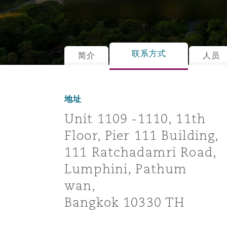
能源、海洋与贸易
争议融资
约翰内斯堡
重庆
圣地亚哥 – 联营办公室
迪拜
芝加哥
布里斯托尔
Debt Recovery
数据保护与隐私权
PPP/PFI
Financial Services
Cyber Risk
保险和再保险
HR Eco Audit
内罗比 – 联营办公室
香港
圣保罗
吉达
达拉斯
德里
Emergency Response & Cris
劳动、养老金和移民n
Public Procurement
Fraud & White-Collar Crime
联系方式
简介
人员
Management
Employers' & Public Liabilit
项目和建筑工程
吉隆坡 – 联营办公室
利雅得
丹佛
都柏林（圣史蒂芬绿地大厦）
金融
房地产
Internal Investigations
地址
Finance & Leasing
Employment Practices Liabil
Unit 1109 -1110, 11th
Floor, Pier 111 Building,
监管法规与调查
墨尔本
堪萨斯城
杜塞尔多夫
知识产权
Professional Services
Fleet Procurement
Energy
111 Ratchadamri Road,
Lumphini, Pathum
新德里 – 联营办公室
拉斯维加斯
爱丁堡
技术、外包与数据
Safety, Security, Health & 
wan,
Insurance Coverage
Financial Institutions, Direc
Officers
Bangkok 10330 TH
珀斯
洛杉矶
格拉斯哥（G1大厦）