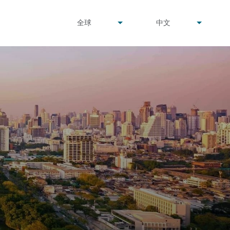
undefined
undefined
全球
中文
▾
▾