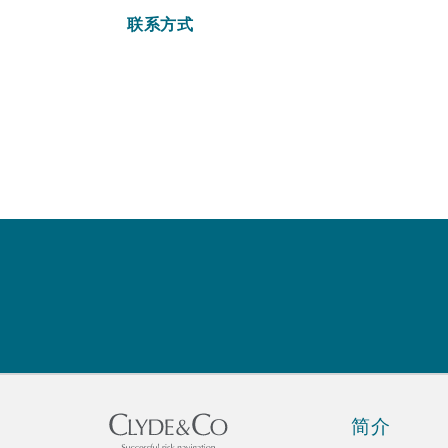
MRO (Maintenance, Repair &
Healthcare
联系方式
上海
迈阿密
吉尔福德
Non-Contentious Commercia
Insurance Coverage
新加坡
蒙特利尔
汉堡
Regulatory
Marine
悉尼
新泽西
利兹
Satellite & Space
Political Risk & Trade Credit
乌兰巴托 – 联营办公室
纽约
利物浦
Product Liability & Recall
奥兰治县
伦敦
简介
Property