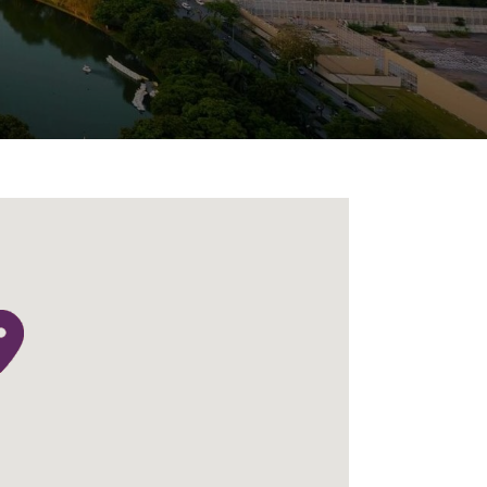
目
录
搜寻