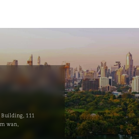
 Building, 111
tion
ompliance
um wan,