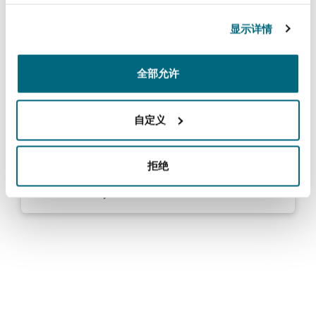
Partner
上海
迈阿密
吉尔福德
Non-Contentious Commercial
显示详情
Insurance Coverage
新加坡
蒙特利尔
汉堡
全部允许
Regulatory
浏览更多
Marine
查看全部加拉加斯律师
自定义
悉尼
新泽西
利兹
Satellite & Space
Political Risk & Trade Credit
拒绝
乌兰巴托 – 联营办公室
纽约
利物浦
浏览更多
Product Liability & Recall
奥兰治县
伦敦
Property
菲尼克斯
马德里