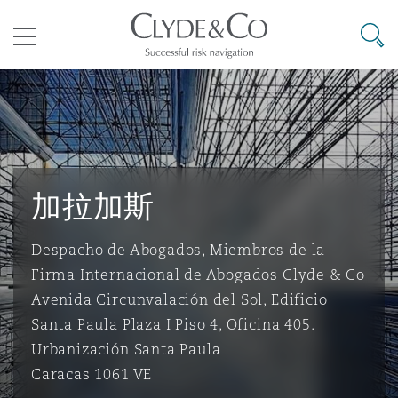
其礼律所事务所
搜寻
目录
航空
气候变化
开罗
曼谷
加拉加斯
阿布扎比
亚特兰大
阿伯丁
Business Jets
商业
Commercial Arbitration
Energy & Natural Resources
Bermuda Form
Construction Disputes
Anti-Bribery & Corruption
加拉加斯
企业与咨询
Clyde Code
开普敦
北京
墨西哥城
开罗
波士顿
贝尔法斯特
Carrier Liability
公司
Commercial Disputes
Marine
Casualty
环境保护法
Compliance
Despacho de Abogados, Miembros de la
Firma Internacional de Abogados Clyde & Co
Avenida Circunvalación del Sol, Edificio
争议解决
Clyde & Co Newton - 解锁智能索赔新模式
达累斯萨拉姆
布里斯班
里约热内卢
多哈
卡尔加里
伯明翰
Commerical Dispute Resoluti
企业、商业与合规保险
Commercial Litigation
Trade & Commodities
Corporate, Commercial & Co
基础设施
External Investigations
Insurance
Santa Paula Plaza I Piso 4, Oficina 405.
Urbanización Santa Paula
能源、海洋与贸易
争议融资
约翰内斯堡
重庆
圣地亚哥 – 联营办公室
迪拜
芝加哥
布里斯托尔
Debt Recovery
数据保护与隐私权
PPP/PFI
Financial Services
Caracas 1061 VE
Cyber Risk