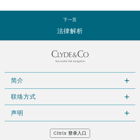
Reinsurance
三藩市
曼彻斯特，新贝利广场2号
下一页
法律解析
Specialty
多伦多
米兰
温哥华
慕尼克
简介
华盛顿
纽卡斯尔
联络方式
声明
巴黎
Citrix 登录入口