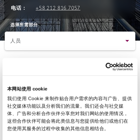
电话：
+58 212 816 7057
保险和再保险
HR Eco Audit
内罗比 – 联营办公室
香港
圣保罗
吉达
达拉斯
德里
Emergency Response & Crisis
劳动、养老金和移民n
Public Procurement
Fraud & White-Collar Crime
Management
Employers' & Public Liability
选择所需部分
人员
项目和建筑工程
吉隆坡 – 联营办公室
利雅得
丹佛
都柏林（圣史蒂芬绿地大厦）
金融
房地产
Internal Investigations
Finance & Leasing
Employment Practices Liabili
简介
监管法规与调查
墨尔本
堪萨斯城
杜塞尔多夫
知识产权
Professional Services
Fleet Procurement
Energy
联系方式
Aurelio Fernandez-Concheso
本网站使用 cookie
新德里 – 联营办公室
拉斯维加斯
爱丁堡
技术、外包与数据
Safety, Security, Health & En
人员
我们使用 Cookie 来制作贴合用户需求的内容与广告、提供
Insurance Coverage
Financial Institutions, Direct
社交媒体功能以及分析我们的流量。我们还会与社交媒
Officers
体、广告和分析合作伙伴分享您对我们网站的使用情况，
法律解析
珀斯
洛杉矶
格拉斯哥（G1大厦）
这些合作伙伴可能会将此类信息与您提供给他们或他们在
MRO (Maintenance, Repair & 
您使用其服务的过程中收集的其他信息相结合。
Aurelio Fernandez-Concheso
Healthcare
业务领域