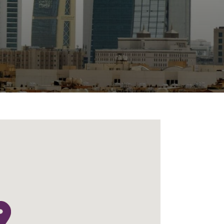
目
录
搜寻