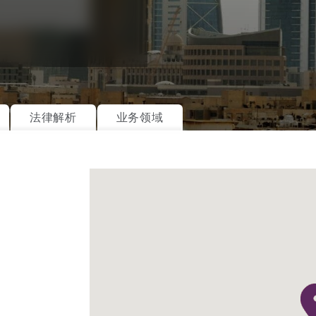
is
y
法律解析
业务领域
ity
Environment
tors &