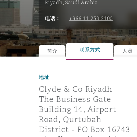
Riyadh, Saudi Arabia
能源、海洋与贸易
争议融资
约翰内斯堡
重庆
圣地亚哥 – 联营办公室
迪拜
芝加哥
布里斯托尔
Debt Recovery
数据保护与隐私权
PPP/PFI
Financial Services
Cyber Risk
电话：
+966 11 253 2100
保险和再保险
HR Eco Audit
内罗比 – 联营办公室
香港
圣保罗
吉达
达拉斯
德里
Emergency Response & Cris
劳动、养老金和移民n
Public Procurement
Fraud & White-Collar Crime
Management
Employers' & Public Liabilit
联系方式
简介
人员
项目和建筑工程
吉隆坡 – 联营办公室
利雅得
丹佛
都柏林（圣史蒂芬绿地大厦）
金融
房地产
Internal Investigations
Finance & Leasing
Employment Practices Liabil
地址
监管法规与调查
墨尔本
堪萨斯城
杜塞尔多夫
知识产权
Professional Services
Fleet Procurement
Energy
Clyde & Co Riyadh
The Business Gate -
新德里 – 联营办公室
拉斯维加斯
爱丁堡
技术、外包与数据
Safety, Security, Health & 
Building 14, Airport
Insurance Coverage
Financial Institutions, Direc
Road, Qurtubah
Officers
District - PO Box 16743
珀斯
洛杉矶
格拉斯哥（G1大厦）