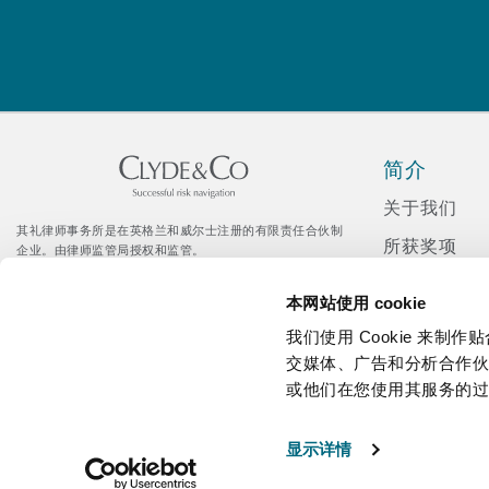
菲尼克斯
马德里
Reinsurance
三藩市
曼彻斯特，新贝利广场2号
Specialty
简介
多伦多
米兰
关于我们
其礼律师事务所是在英格兰和威尔士注册的有限责任合伙制
所获奖项
企业。由律师监管局授权和监管。
© Clyde & Co LLP
新闻发布
温哥华
慕尼克
Citrix 登录入口
本网站使用 cookie
企业社会责
我们使用 Cookie 来
招聘
交媒体、广告和分析合作
华盛顿
纽卡斯尔
或他们在您使用其服务的
媒体资讯
显示详情
巴黎