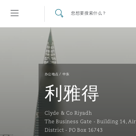
其礼律所事务所
搜寻网站
您想要搜索什么？
目录
航空
气候变化
开罗
曼谷
加拉加斯
阿布扎比
亚特兰大
阿伯丁
Business Jets
商业
Commercial Arbitration
Energy & Natural Resources
Bermuda Form
Construction Disputes
Anti-Bribery & Corruption
办公地点
中东
利雅得
企业与咨询
Clyde Code
开普敦
北京
墨西哥城
开罗
波士顿
贝尔法斯特
Carrier Liability
公司
Commercial Disputes
Marine
Casualty
环境保护法
Compliance
Clyde & Co Riyadh
争议解决
Clyde & Co Newton - 解锁智能索赔新模式
达累斯萨拉姆
布里斯班
里约热内卢
多哈
卡尔加里
伯明翰
Commerical Dispute Resolu
企业、商业与合规保险
Commercial Litigation
Trade & Commodities
Corporate, Commercial & C
基础设施
External Investigations
The Business Gate - Building 14, Ai
Insurance
District - PO Box 16743