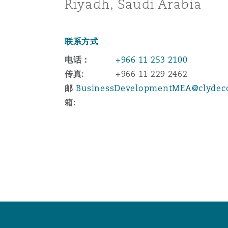
MRO (Maintenance, Repair &
Riyadh, Saudi Arabia
Healthcare
上海
迈阿密
吉尔福德
联系方式
Non-Contentious Commercia
Insurance Coverage
电话：
+966 11 253 2100
新加坡
蒙特利尔
汉堡
传真:
+966 11 229 2462
Regulatory
邮
BusinessDevelopmentMEA@clydec
Marine
箱:
悉尼
新泽西
利兹
Satellite & Space
Political Risk & Trade Credit
乌兰巴托 – 联营办公室
纽约
利物浦
Product Liability & Recall
奥兰治县
伦敦
Property