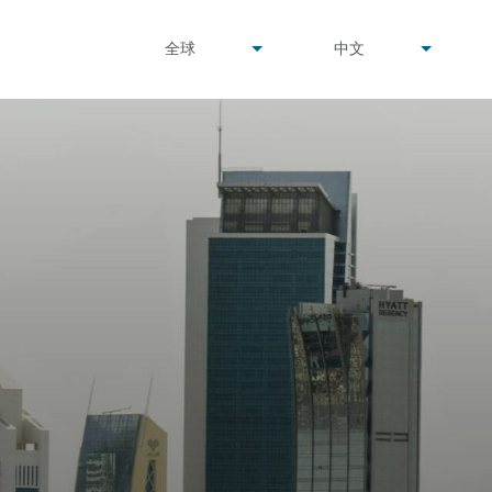
undefined
undefined
全球
中文
▾
▾