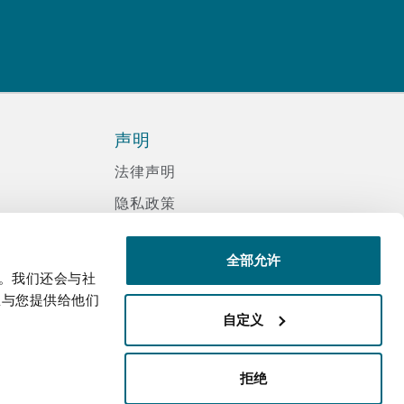
声明
法律声明
隐私政策
信息记录程序政策
全部允许
现代反奴隶声明
量。我们还会与社
诈骗邮件
息与您提供给他们
自定义
辅助功能
邮件接收文件声明
拒绝