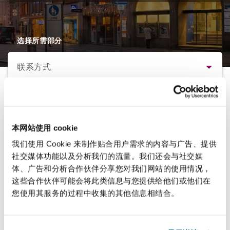
保险和再保险
HR Eco Audit
内罗比 – 联营办公室
香港
圣保罗
吉达
达拉斯
德里
Emergency Response & Crisis
劳动、养老金和移民n
Public Procurement
Fraud & White-Collar Crime
Management
Employers' & Public Liability
选择所需部分
联系方式
项目和建筑工程
吉隆坡 – 联营办公室
利雅得
丹佛
都柏林（圣史蒂芬绿地大厦）
金融
房地产
Internal Investigations
Finance & Leasing
Employment Practices Liabili
简介
地址
监管法规与调查
墨尔本
堪萨斯城
杜塞尔多夫
知识产权
Professional Services
Maximilianstrasse 2
Fleet Procurement
Energy
本网站使用 cookie
联系方式
D-80539 Munich DE
我们使用 Cookie 来制作贴合用户需求的内容与广告、提供
新德里 – 联营办公室
拉斯维加斯
爱丁堡
技术、外包与数据
Safety, Security, Health & En
社交媒体功能以及分析我们的流量。我们还会与社交媒
法律解析
Insurance Coverage
Financial Institutions, Direct
体、广告和分析合作伙伴分享您对我们网站的使用情况，
Officers
联系方式
这些合作伙伴可能会将此类信息与您提供给他们或他们在
业务领域
您使用其服务的过程中收集的其他信息相结合。
珀斯
洛杉矶
格拉斯哥（G1大厦）
电话：
+49 89 244420100
MRO (Maintenance, Repair & 
传真:
+49 89 244420199
Healthcare