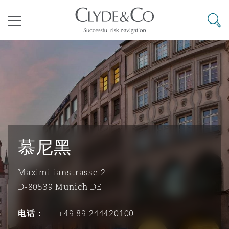
其礼律所事务所
搜寻
目录
航空
气候变化
开罗
曼谷
加拉加斯
阿布扎比
亚特兰大
阿伯丁
Business Jets
商业
Commercial Arbitration
Energy & Natural Resources
Bermuda Form
Construction Disputes
Anti-Bribery & Corruption
企业与咨询
Clyde Code
开普敦
北京
墨西哥城
开罗
波士顿
贝尔法斯特
Carrier Liability
公司
Commercial Disputes
Marine
Casualty
环境保护法
Compliance
慕尼黑
Maximilianstrasse 2
争议解决
Clyde & Co Newton - 解锁智能索赔新模式
达累斯萨拉姆
布里斯班
里约热内卢
多哈
卡尔加里
伯明翰
Commerical Dispute Resoluti
企业、商业与合规保险
Commercial Litigation
Trade & Commodities
Corporate, Commercial & Co
基础设施
External Investigations
Insurance
D-80539 Munich DE
电话：
+49 89 244420100
能源、海洋与贸易
争议融资
约翰内斯堡
重庆
圣地亚哥 – 联营办公室
迪拜
芝加哥
布里斯托尔
Debt Recovery
数据保护与隐私权
PPP/PFI
Financial Services
Cyber Risk