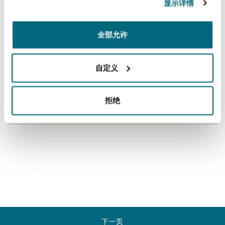
显示详情
上海
迈阿密
吉尔福德
Non-Contentious Commercial
Insurance Coverage
全部允许
新加坡
蒙特利尔
汉堡
Regulatory
自定义
Marine
悉尼
新泽西
利兹
Satellite & Space
拒绝
Political Risk & Trade Credit
乌兰巴托 – 联营办公室
纽约
利物浦
Product Liability & Recall
奥兰治县
伦敦
Property
菲尼克斯
马德里
下一页