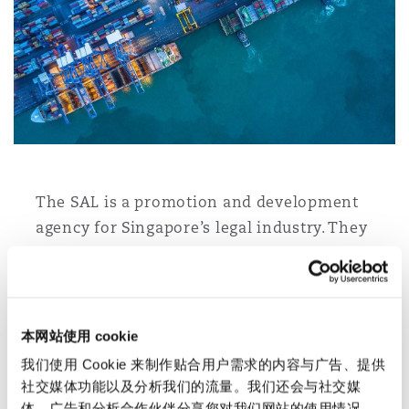
上海
迈阿密
吉尔福德
Non-Contentious Commercial
Insurance Coverage
新加坡
蒙特利尔
汉堡
Regulatory
Marine
悉尼
新泽西
利兹
Satellite & Space
The SAL is a promotion and development
Political Risk & Trade Credit
agency for Singapore’s legal industry. They
乌兰巴托 – 联营办公室
纽约
利物浦
have conducted a rigorous assessment
process for the accreditation programme and
Product Liability & Recall
Ik Wei comprises one of only three senior
奥兰治县
伦敦
specialists accredited in 2022.
本网站使用 cookie
Property
我们使用 Cookie 来制作贴合用户需求的内容与广告、提供
社交媒体功能以及分析我们的流量。我们还会与社交媒
菲尼克斯
马德里
体、广告和分析合作伙伴分享您对我们网站的使用情况，