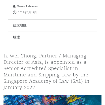
Press Releases
保险和再保险
HR Eco Audit
内罗比 – 联营办公室
香港
圣保罗
吉达
达拉斯
德里
Emergency Response & Crisis
劳动、养老金和移民n
Public Procurement
Fraud & White-Collar Crime
2022年1月19日
Management
Employers' & Public Liability
亚太地区
项目和建筑工程
吉隆坡 – 联营办公室
利雅得
丹佛
都柏林（圣史蒂芬绿地大厦）
金融
房地产
Internal Investigations
Finance & Leasing
Employment Practices Liabili
航运
监管法规与调查
墨尔本
堪萨斯城
杜塞尔多夫
知识产权
Professional Services
Ik Wei Chong, Partner / Managing
Fleet Procurement
Energy
Director of Asia, is appointed as a
Senior Accredited Specialist in
新德里 – 联营办公室
拉斯维加斯
爱丁堡
技术、外包与数据
Safety, Security, Health & En
Maritime and Shipping Law by the
Insurance Coverage
Financial Institutions, Direct
Singapore Academy of Law (SAL) in
Officers
January 2022.
珀斯
洛杉矶
格拉斯哥（G1大厦）
MRO (Maintenance, Repair & 
Healthcare