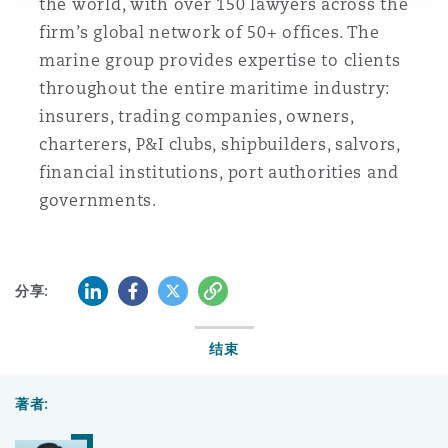
the world, with over 150 lawyers across the
南安普顿
firm’s global network of 50+ offices. The
marine group provides expertise to clients
throughout the entire maritime industry:
华沙
insurers, trading companies, owners,
charterers, P&I clubs, shipbuilders, salvors,
financial institutions, port authorities and
governments.
领英 (LinkedIn)
Facebook
推特 (Twitter)
复制
分享:
结束
著者: