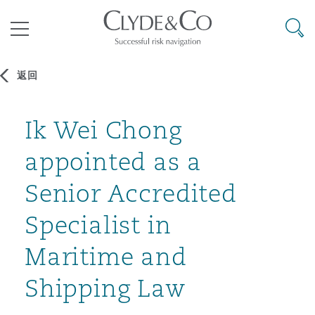
其礼律所事务所
搜寻
目录
返回
航空
气候变化
开罗
曼谷
加拉加斯
阿布扎比
亚特兰大
阿伯丁
Ik Wei Chong
Business Jets
商业
Commercial Arbitration
Energy & Natural Resources
Bermuda Form
Construction Disputes
Anti-Bribery & Corruption
appointed as a
企业与咨询
Clyde Code
开普敦
北京
墨西哥城
开罗
波士顿
贝尔法斯特
Carrier Liability
公司
Commercial Disputes
Marine
Casualty
环境保护法
Compliance
Senior Accredited
Specialist in
争议解决
Clyde & Co Newton - 解锁智能索赔新模式
达累斯萨拉姆
布里斯班
里约热内卢
多哈
卡尔加里
伯明翰
Commerical Dispute Resoluti
企业、商业与合规保险
Commercial Litigation
Trade & Commodities
Corporate, Commercial & Co
基础设施
External Investigations
Maritime and
Insurance
Shipping Law
能源、海洋与贸易
争议融资
约翰内斯堡
重庆
圣地亚哥 – 联营办公室
迪拜
芝加哥
布里斯托尔
Debt Recovery
数据保护与隐私权
PPP/PFI
Financial Services
Cyber Risk