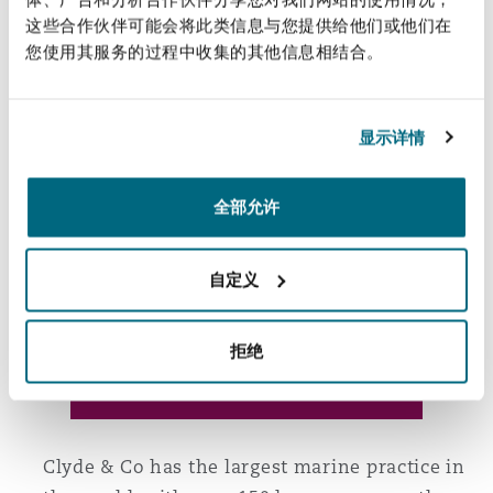
Reinsurance
这些合作伙伴可能会将此类信息与您提供给他们或他们在
您使用其服务的过程中收集的其他信息相结合。
Ik Wei says “I am
三藩市
曼彻斯特，新贝利广场2号
extremely honoured to
Specialty
be selected as part of the
显示详情
distinguished group of
多伦多
米兰
maritime law experts in
全部允许
Singapore. I look forward
to continuing my
温哥华
慕尼克
contribution to
自定义
Singapore’s maritime
legal industry.”
华盛顿
纽卡斯尔
拒绝
巴黎
Clyde & Co has the largest marine practice in