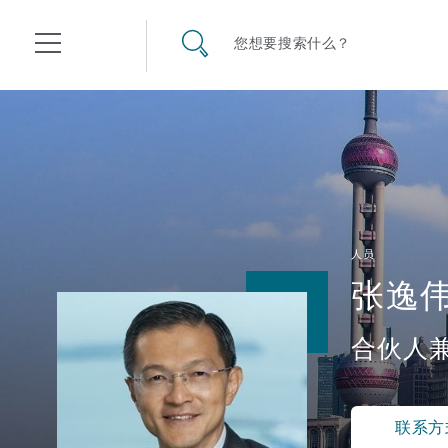
其礼律所事务所
搜寻网站
您想要搜索什么？
目录
航空
气候变化
开罗
曼谷
加拉加斯
阿布扎比
亚特兰大
阿伯丁
Business Jets
商业
Commercial Arbitration
Energy & Natural Resources
Bermuda Form
Construction Disputes
Anti-Bribery & Corruption
人员
张逸
企业与咨询
Clyde Code
开普敦
北京
墨西哥城
开罗
波士顿
贝尔法斯特
Carrier Liability
公司
Commercial Disputes
Marine
Casualty
环境保护法
Compliance
合伙人
争议解决
Clyde & Co Newton - 解锁智能索赔新模式
达累斯萨拉姆
布里斯班
里约热内卢
多哈
卡尔加里
伯明翰
Commerical Dispute Resolu
企业、商业与合规保险
Commercial Litigation
Trade & Commodities
Corporate, Commercial & C
基础设施
External Investigations
Insurance
联系方