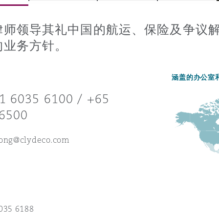
律师领导其礼中国的航运、保险及争议
的业务方针。
is
y
涵盖的办公室
1 6035 6100 / +65
ity
6500
hong@clydeco.com
Environment
tors &
035 6188