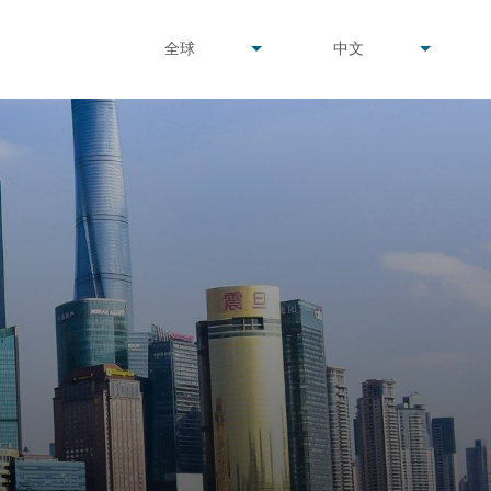
undefined
undefined
全球
中文
▾
▾