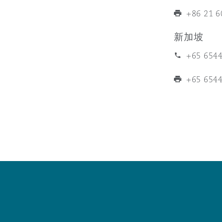
MRO (Maintenance, Repair &
Healthcare
+86 21 6
上海
迈阿密
吉尔福德
新加坡
Non-Contentious Commercia
Insurance Coverage
+65 654
新加坡
蒙特利尔
汉堡
+65 654
Regulatory
Marine
悉尼
新泽西
利兹
Satellite & Space
Political Risk & Trade Credit
乌兰巴托 – 联营办公室
纽约
利物浦
Product Liability & Recall
奥兰治县
伦敦
Property