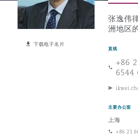
能源、海洋与贸易
争议融资
约翰内斯堡
重庆
圣地亚哥 – 联营办公室
迪拜
芝加哥
布里斯托尔
Debt Recovery
数据保护与隐私权
PPP/PFI
Financial Services
Cyber Risk
张逸伟
洲地区
保险和再保险
HR Eco Audit
内罗比 – 联营办公室
香港
圣保罗
吉达
达拉斯
德里
Emergency Response & Cris
劳动、养老金和移民n
Public Procurement
Fraud & White-Collar Crime
Management
Employers' & Public Liabilit
下载电子名片
直线
项目和建筑工程
吉隆坡 – 联营办公室
利雅得
丹佛
都柏林（圣史蒂芬绿地大厦）
金融
房地产
Internal Investigations
+86 2
Finance & Leasing
Employment Practices Liabil
6544 
监管法规与调查
墨尔本
堪萨斯城
杜塞尔多夫
知识产权
Professional Services
Fleet Procurement
Energy
ikwei.c
新德里 – 联营办公室
拉斯维加斯
爱丁堡
技术、外包与数据
Safety, Security, Health & 
主要办公室
Insurance Coverage
Financial Institutions, Direc
上海
Officers
珀斯
洛杉矶
格拉斯哥（G1大厦）
+86 21 6