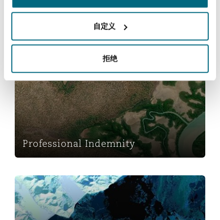
Reinsurance
Professional & Financial Disputes
自定义
三藩市
曼彻斯特，新贝利广场2号
Claims Handling
Specialty
拒绝
多伦多
米兰
Professional Indemnity
温哥华
慕尼克
Professional Indemnity
华盛顿
纽卡斯尔
保险和再保险
巴黎