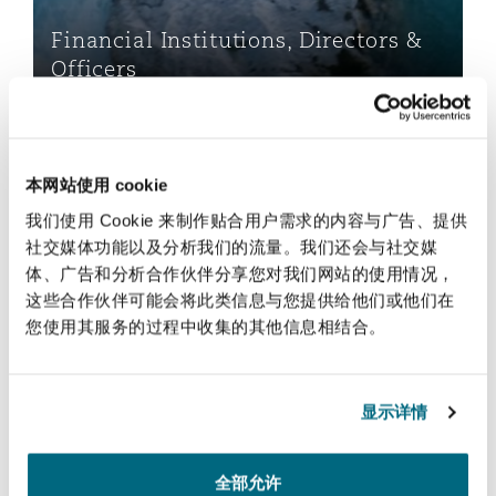
法律解析
上海
迈阿密
吉尔福德
Financial Institutions, Directors &
Non-Contentious Commercial
Insurance Coverage
Officers
新加坡
蒙特利尔
汉堡
Regulatory
Product Liability & Recall
Marine
本网站使用 cookie
悉尼
新泽西
利兹
我们使用 Cookie 来制作贴合用户需求的内容与广告、提供
Satellite & Space
Political Risk & Trade Credit
社交媒体功能以及分析我们的流量。我们还会与社交媒
体、广告和分析合作伙伴分享您对我们网站的使用情况，
乌兰巴托 – 联营办公室
纽约
利物浦
这些合作伙伴可能会将此类信息与您提供给他们或他们在
Product Liability & Recall
您使用其服务的过程中收集的其他信息相结合。
Product Liability & Recall
奥兰治县
伦敦
Professional & Financial Disputes Claims Handling
显示详情
Property
菲尼克斯
马德里
全部允许