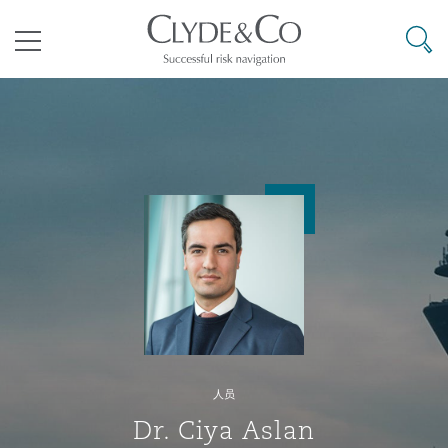
其礼律所事务所
搜寻
目录
航空
气候变化
开罗
曼谷
加拉加斯
阿布扎比
亚特兰大
阿伯丁
Business Jets
商业
Commercial Arbitration
Energy & Natural Resources
Bermuda Form
Construction Disputes
Anti-Bribery & Corruption
企业与咨询
Clyde Code
开普敦
北京
墨西哥城
开罗
波士顿
贝尔法斯特
Carrier Liability
公司
Commercial Disputes
Marine
Casualty
环境保护法
Compliance
争议解决
Clyde & Co Newton - 解锁智能索赔新模式
达累斯萨拉姆
布里斯班
里约热内卢
多哈
卡尔加里
伯明翰
Commerical Dispute Resoluti
企业、商业与合规保险
Commercial Litigation
Trade & Commodities
Corporate, Commercial & Co
基础设施
External Investigations
Insurance
人员
能源、海洋与贸易
争议融资
约翰内斯堡
重庆
圣地亚哥 – 联营办公室
迪拜
芝加哥
布里斯托尔
Debt Recovery
数据保护与隐私权
PPP/PFI
Financial Services
Dr. Ciya Aslan
Cyber Risk