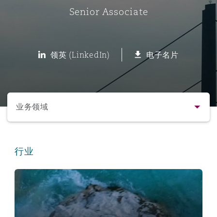
Senior Associate
保险和再保险
HR Eco Audit
内罗比 – 联营办公室
香港
圣保罗
吉达
达拉斯
德里
Emergency Response & Crisis
劳动、养老金和移民n
Public Procurement
Fraud & White-Collar Crime
Management
Employers' & Public Liability
领英 (LinkedIn)
电子名片
项目和建筑工程
吉隆坡 – 联营办公室
利雅得
丹佛
都柏林（圣史蒂芬绿地大厦）
金融
房地产
Internal Investigations
Finance & Leasing
Employment Practices Liabili
选择所需部分
监管法规与调查
墨尔本
堪萨斯城
杜塞尔多夫
知识产权
Professional Services
业务领域
Fleet Procurement
Energy
联系方式
新德里 – 联营办公室
拉斯维加斯
爱丁堡
技术、外包与数据
Safety, Security, Health & En
行业
Insurance Coverage
Financial Institutions, Direct
简介与经验
Officers
Financial Institutions, Directors & Officers
珀斯
洛杉矶
格拉斯哥（G1大厦）
业务领域
MRO (Maintenance, Repair & 
Healthcare