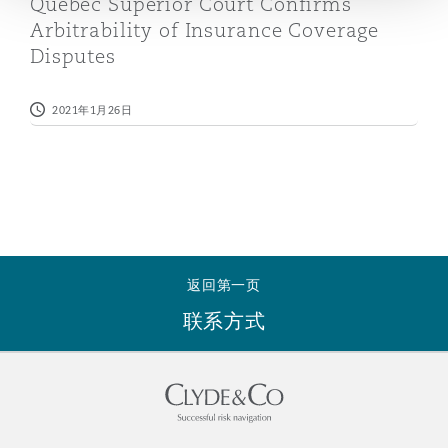
Quebec Superior Court Confirms
Reinsurance
Arbitrability of Insurance Coverage
Disputes
三藩市
曼彻斯特，新贝利广场2号
Specialty
2021年1月26日
多伦多
米兰
温哥华
慕尼克
返回第一页
华盛顿
纽卡斯尔
联系方式
巴黎