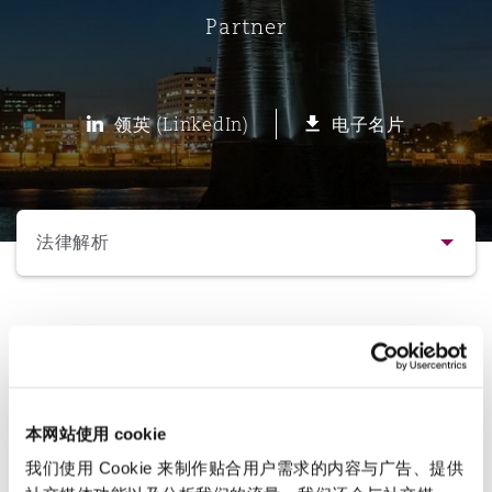
Partner
保险和再保险
HR Eco Audit
内罗比 – 联营办公室
香港
圣保罗
吉达
达拉斯
德里
Emergency Response & Crisis
劳动、养老金和移民n
Public Procurement
Fraud & White-Collar Crime
Management
Employers' & Public Liability
领英 (LinkedIn)
电子名片
项目和建筑工程
吉隆坡 – 联营办公室
利雅得
丹佛
都柏林（圣史蒂芬绿地大厦）
金融
房地产
Internal Investigations
Finance & Leasing
Employment Practices Liabili
选择所需部分
监管法规与调查
墨尔本
堪萨斯城
杜塞尔多夫
知识产权
Professional Services
法律解析
Fleet Procurement
Energy
联系方式
新德里 – 联营办公室
拉斯维加斯
爱丁堡
技术、外包与数据
Safety, Security, Health & En
Insights
Insurance Coverage
Financial Institutions, Direct
简介与经验
Officers
Class actions against religious congregations: lessons f
珀斯
洛杉矶
格拉斯哥（G1大厦）
本网站使用 cookie
业务领域
MRO (Maintenance, Repair & 
Healthcare
我们使用 Cookie 来制作贴合用户需求的内容与广告、提供