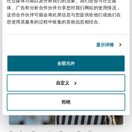
社交媒体功能以及分析我们的流量。我们还会与社交媒
法律解析
上海
迈阿密
吉尔福德
体、广告和分析合作伙伴分享您对我们网站的使用情况，
Non-Contentious Commercial
这些合作伙伴可能会将此类信息与您提供给他们或他们在
Insurance Coverage
您使用其服务的过程中收集的其他信息相结合。
新加坡
蒙特利尔
汉堡
Class actions against religious
Regulatory
Marine
congregations: lessons for insurers
显示详情
悉尼
新泽西
利兹
Satellite & Space
2022年4月4日
全部允许
Political Risk & Trade Credit
Quebec Superior Court Confirms Arbitrability of Insu
乌兰巴托 – 联营办公室
纽约
利物浦
自定义
Product Liability & Recall
奥兰治县
伦敦
拒绝
Property
菲尼克斯
马德里