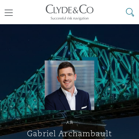
其礼律所事务所
搜寻
目录
航空
气候变化
开罗
曼谷
加拉加斯
阿布扎比
亚特兰大
阿伯丁
Business Jets
商业
Commercial Arbitration
Energy & Natural Resources
Bermuda Form
Construction Disputes
Anti-Bribery & Corruption
企业与咨询
Clyde Code
开普敦
北京
墨西哥城
开罗
波士顿
贝尔法斯特
Carrier Liability
公司
Commercial Disputes
Marine
Casualty
环境保护法
Compliance
争议解决
Clyde & Co Newton - 解锁智能索赔新模式
达累斯萨拉姆
布里斯班
里约热内卢
多哈
卡尔加里
伯明翰
Commerical Dispute Resoluti
企业、商业与合规保险
Commercial Litigation
Trade & Commodities
Corporate, Commercial & Co
基础设施
External Investigations
Insurance
人员
能源、海洋与贸易
争议融资
约翰内斯堡
重庆
圣地亚哥 – 联营办公室
迪拜
芝加哥
布里斯托尔
Debt Recovery
数据保护与隐私权
PPP/PFI
Financial Services
Gabriel Archambault
Cyber Risk