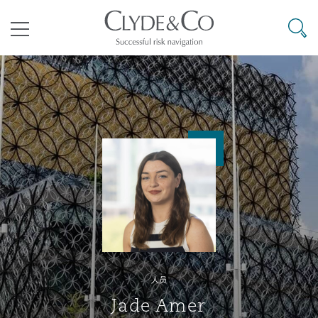
其礼律所事务所
搜寻
目录
航空
气候变化
开罗
曼谷
加拉加斯
阿布扎比
亚特兰大
阿伯丁
Business Jets
商业
Commercial Arbitration
Energy & Natural Resources
Bermuda Form
Construction Disputes
Anti-Bribery & Corruption
企业与咨询
Clyde Code
开普敦
北京
墨西哥城
开罗
波士顿
贝尔法斯特
Carrier Liability
公司
Commercial Disputes
Marine
Casualty
环境保护法
Compliance
争议解决
Clyde & Co Newton - 解锁智能索赔新模式
达累斯萨拉姆
布里斯班
里约热内卢
多哈
卡尔加里
伯明翰
Commerical Dispute Resoluti
企业、商业与合规保险
Commercial Litigation
Trade & Commodities
Corporate, Commercial & Co
基础设施
External Investigations
Insurance
人员
能源、海洋与贸易
争议融资
约翰内斯堡
重庆
圣地亚哥 – 联营办公室
迪拜
芝加哥
布里斯托尔
Debt Recovery
数据保护与隐私权
PPP/PFI
Financial Services
Jade Amer
Cyber Risk