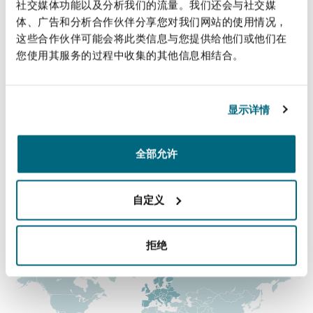
直线
社交媒体功能以及分析我们的流量。我们还会与社交媒
法律解析
上海
迈阿密
吉尔福德
体、广告和分析合作伙伴分享您对我们网站的使用情况，
Non-Contentious Commercial
+44 (0) 12 1633 5960
这些合作伙伴可能会将此类信息与您提供给他们或他们在
Insurance Coverage
您使用其服务的过程中收集的其他信息相结合。
Jade.Amer@clydeco.com
新加坡
蒙特利尔
汉堡
Regulatory
Marine
主要办公室
显示详情
悉尼
新泽西
利兹
伯明翰
Satellite & Space
全部允许
+44 121 643 8777
Political Risk & Trade Credit
乌兰巴托 – 联营办公室
纽约
利物浦
+44 121 643 4909
自定义
Product Liability & Recall
涵盖的办公室和地区
奥兰治县
伦敦
拒绝
Property
菲尼克斯
马德里