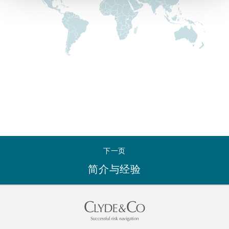
Reinsurance
三藩市
曼彻斯特，新贝利广场2号
Specialty
多伦多
米兰
温哥华
慕尼克
下一页
华盛顿
纽卡斯尔
简介与经验
巴黎