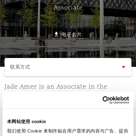
Associate
保险和再保险
HR Eco Audit
内罗比 – 联营办公室
香港
圣保罗
吉达
达拉斯
德里
Emergency Response & Crisis
劳动、养老金和移民n
Public Procurement
Fraud & White-Collar Crime
Management
Employers' & Public Liability
电子名片
项目和建筑工程
吉隆坡 – 联营办公室
利雅得
丹佛
都柏林（圣史蒂芬绿地大厦）
金融
房地产
Internal Investigations
Finance & Leasing
Employment Practices Liabili
选择所需部分
监管法规与调查
墨尔本
堪萨斯城
杜塞尔多夫
知识产权
Professional Services
联系方式
Fleet Procurement
Energy
联系方式
Jade Amer is an Associate in the
新德里 – 联营办公室
拉斯维加斯
爱丁堡
技术、外包与数据
Safety, Security, Health & En
Birmingham office of Clyde & Co, and
Insurance Coverage
Financial Institutions, Direct
specialises in defending professionals
简介与经验
Officers
in breach of contract and professional
珀斯
洛杉矶
格拉斯哥（G1大厦）
negligence claims.
本网站使用 cookie
业务领域
MRO (Maintenance, Repair & 
Healthcare
我们使用 Cookie 来制作贴合用户需求的内容与广告、提供