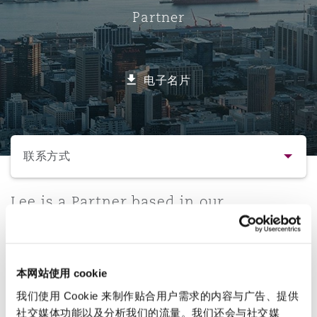
Partner
保险和再保险
HR Eco Audit
内罗比 – 联营办公室
香港
圣保罗
吉达
达拉斯
德里
Emergency Response & Crisis
劳动、养老金和移民n
Public Procurement
Fraud & White-Collar Crime
Management
Employers' & Public Liability
电子名片
项目和建筑工程
吉隆坡 – 联营办公室
利雅得
丹佛
都柏林（圣史蒂芬绿地大厦）
金融
房地产
Internal Investigations
Finance & Leasing
Employment Practices Liabili
选择所需部分
监管法规与调查
墨尔本
堪萨斯城
杜塞尔多夫
知识产权
Professional Services
联系方式
Fleet Procurement
Energy
联系方式
Lee is a Partner based in our
新德里 – 联营办公室
拉斯维加斯
爱丁堡
技术、外包与数据
Safety, Security, Health & En
Johannesburg office and is an
Insurance Coverage
Financial Institutions, Direct
experienced insurance and commercial
简介与经验
Officers
disputes litigator.
珀斯
洛杉矶
格拉斯哥（G1大厦）
本网站使用 cookie
业务领域
MRO (Maintenance, Repair & 
我们使用 Cookie 来制作贴合用户需求的内容与广告、提供
Healthcare
直线
社交媒体功能以及分析我们的流量。我们还会与社交媒