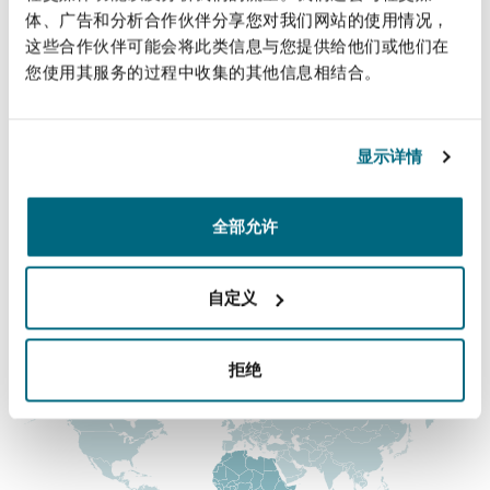
法律解析
上海
迈阿密
吉尔福德
体、广告和分析合作伙伴分享您对我们网站的使用情况，
+27 10 286 0390
Non-Contentious Commercial
这些合作伙伴可能会将此类信息与您提供给他们或他们在
+27 73 810 8497
Insurance Coverage
您使用其服务的过程中收集的其他信息相结合。
新加坡
蒙特利尔
汉堡
Lee.Astfalck@clydeco.com
Regulatory
Marine
显示详情
主要办公室
悉尼
新泽西
利兹
Satellite & Space
约翰内斯堡
全部允许
Political Risk & Trade Credit
+27 10 286 0350
乌兰巴托 – 联营办公室
纽约
利物浦
自定义
涵盖的办公室和地区
Product Liability & Recall
拒绝
奥兰治县
伦敦
Property
菲尼克斯
马德里