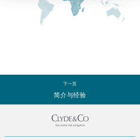
Reinsurance
三藩市
曼彻斯特，新贝利广场2号
Specialty
多伦多
米兰
温哥华
慕尼克
下一页
简介与经验
华盛顿
纽卡斯尔
巴黎