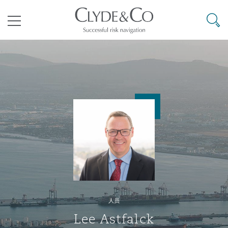
其礼律所事务所
搜寻
目录
航空
气候变化
开罗
曼谷
加拉加斯
阿布扎比
亚特兰大
阿伯丁
Business Jets
商业
Commercial Arbitration
Energy & Natural Resources
Bermuda Form
Construction Disputes
Anti-Bribery & Corruption
企业与咨询
Clyde Code
开普敦
北京
墨西哥城
开罗
波士顿
贝尔法斯特
Carrier Liability
公司
Commercial Disputes
Marine
Casualty
环境保护法
Compliance
争议解决
Clyde & Co Newton - 解锁智能索赔新模式
达累斯萨拉姆
布里斯班
里约热内卢
多哈
卡尔加里
伯明翰
Commerical Dispute Resoluti
企业、商业与合规保险
Commercial Litigation
Trade & Commodities
Corporate, Commercial & Co
基础设施
External Investigations
Insurance
人员
能源、海洋与贸易
争议融资
约翰内斯堡
重庆
圣地亚哥 – 联营办公室
迪拜
芝加哥
布里斯托尔
Debt Recovery
数据保护与隐私权
PPP/PFI
Financial Services
Lee Astfalck
Cyber Risk