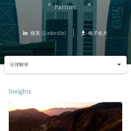
Partner
保险和再保险
HR Eco Audit
内罗比 – 联营办公室
香港
圣保罗
吉达
达拉斯
德里
Emergency Response & Crisis
劳动、养老金和移民n
Public Procurement
Fraud & White-Collar Crime
Management
Employers' & Public Liability
领英 (LinkedIn)
电子名片
项目和建筑工程
吉隆坡 – 联营办公室
利雅得
丹佛
都柏林（圣史蒂芬绿地大厦）
金融
房地产
Internal Investigations
Finance & Leasing
Employment Practices Liabili
选择所需部分
监管法规与调查
墨尔本
堪萨斯城
杜塞尔多夫
知识产权
Professional Services
法律解析
Fleet Procurement
Energy
联系方式
新德里 – 联营办公室
拉斯维加斯
爱丁堡
技术、外包与数据
Safety, Security, Health & En
Insights
Insurance Coverage
Financial Institutions, Direct
简介与经验
Officers
 المملكة العربية السعودية: خطوة جديدة نحو مزيد من الشفافية
珀斯
洛杉矶
格拉斯哥（G1大厦）
业务领域
MRO (Maintenance, Repair & 
Healthcare