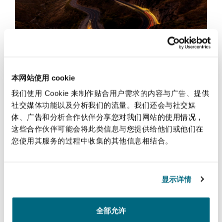
法律解析
上海
迈阿密
吉尔福德
Non-Contentious Commercial
Insurance Coverage
新加坡
蒙特利尔
汉堡
إطار التحكيم في المملكة العربية السعودية:
Regulatory
Marine
خطوة جديدة نحو مزيد من الشفافية
本网站使用 cookie
悉尼
新泽西
利兹
我们使用 Cookie 来制作贴合用户需求的内容与广告、提供
Satellite & Space
2026年7月1日
社交媒体功能以及分析我们的流量。我们还会与社交媒
Political Risk & Trade Credit
体、广告和分析合作伙伴分享您对我们网站的使用情况，
Saudi Arabia’s Arbitration Framework: A new step towa
乌兰巴托 – 联营办公室
纽约
利物浦
这些合作伙伴可能会将此类信息与您提供给他们或他们在
您使用其服务的过程中收集的其他信息相结合。
Product Liability & Recall
奥兰治县
伦敦
显示详情
Property
菲尼克斯
马德里
全部允许