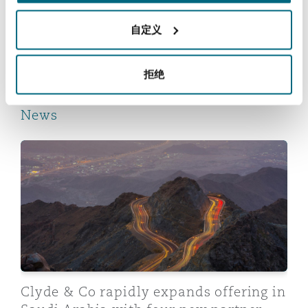
Saudi Arabia’s Arbitration Framework:
Reinsurance
A new step toward greater
自定义
transparency
三藩市
曼彻斯特，新贝利广场2号
Specialty
拒绝
2026年7月1日
多伦多
米兰
News
Clyde & Co rapidly expands offering in Saudi Arabia w
温哥华
慕尼克
华盛顿
纽卡斯尔
巴黎
Clyde & Co rapidly expands offering in