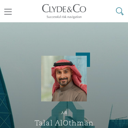
其礼律所事务所
搜寻
目录
航空
气候变化
开罗
曼谷
加拉加斯
阿布扎比
亚特兰大
阿伯丁
Business Jets
商业
Commercial Arbitration
Energy & Natural Resources
Bermuda Form
Construction Disputes
Anti-Bribery & Corruption
企业与咨询
Clyde Code
开普敦
北京
墨西哥城
开罗
波士顿
贝尔法斯特
Carrier Liability
公司
Commercial Disputes
Marine
Casualty
环境保护法
Compliance
争议解决
Clyde & Co Newton - 解锁智能索赔新模式
达累斯萨拉姆
布里斯班
里约热内卢
多哈
卡尔加里
伯明翰
Commerical Dispute Resoluti
企业、商业与合规保险
Commercial Litigation
Trade & Commodities
Corporate, Commercial & Co
基础设施
External Investigations
Insurance
人员
能源、海洋与贸易
争议融资
约翰内斯堡
重庆
圣地亚哥 – 联营办公室
迪拜
芝加哥
布里斯托尔
Debt Recovery
数据保护与隐私权
PPP/PFI
Financial Services
Talal AlOthman
Cyber Risk