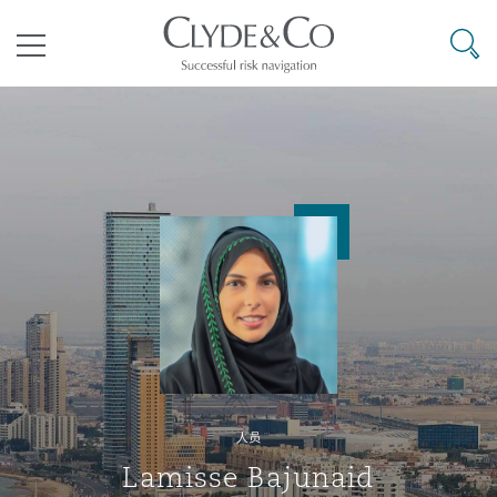
其礼律所事务所
搜寻
目录
航空
气候变化
开罗
曼谷
加拉加斯
阿布扎比
亚特兰大
阿伯丁
Business Jets
商业
Commercial Arbitration
Energy & Natural Resources
Bermuda Form
Construction Disputes
Anti-Bribery & Corruption
企业与咨询
Clyde Code
开普敦
北京
墨西哥城
开罗
波士顿
贝尔法斯特
Carrier Liability
公司
Commercial Disputes
Marine
Casualty
环境保护法
Compliance
争议解决
Clyde & Co Newton - 解锁智能索赔新模式
达累斯萨拉姆
布里斯班
里约热内卢
多哈
卡尔加里
伯明翰
Commerical Dispute Resoluti
企业、商业与合规保险
Commercial Litigation
Trade & Commodities
Corporate, Commercial & Co
基础设施
External Investigations
Insurance
人员
能源、海洋与贸易
争议融资
约翰内斯堡
重庆
圣地亚哥 – 联营办公室
迪拜
芝加哥
布里斯托尔
Debt Recovery
数据保护与隐私权
PPP/PFI
Financial Services
Lamisse Bajunaid
Cyber Risk