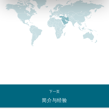
Reinsurance
三藩市
曼彻斯特，新贝利广场2号
Specialty
多伦多
米兰
温哥华
慕尼克
华盛顿
纽卡斯尔
下一页
巴黎
简介与经验