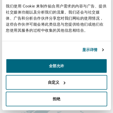
法律解析
上海
迈阿密
吉尔福德
Saudi Arabia.
我们使用 Cookie 来制作贴合用户需求的内容与广告、提供
Non-Contentious Commercial
社交媒体功能以及分析我们的流量。我们还会与社交媒
Insurance Coverage
体、广告和分析合作伙伴分享您对我们网站的使用情况，
直线
新加坡
蒙特利尔
汉堡
这些合作伙伴可能会将此类信息与您提供给他们或他们在
Regulatory
您使用其服务的过程中收集的其他信息相结合。
+966 11 253 2147
Marine
+966 569 835 831
悉尼
新泽西
利兹
显示详情
Satellite & Space
lamisse.bajunaid@clydeco.com
Political Risk & Trade Credit
乌兰巴托 – 联营办公室
纽约
利物浦
全部允许
主要办公室
Product Liability & Recall
吉达
自定义
奥兰治县
伦敦
+966 54 419 7233
Property
拒绝
涵盖的办公室和地区
菲尼克斯
马德里