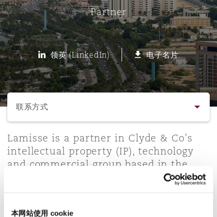
Partner
保险和再保险
HR Eco Audit
内罗比 – 联营办公室
香港
圣保罗
吉达
达拉斯
德里
Emergency Response & Crisis
劳动、养老金和移民n
Public Procurement
Fraud & White-Collar Crime
Management
Employers' & Public Liability
领英 (LinkedIn)
电子名片
项目和建筑工程
吉隆坡 – 联营办公室
利雅得
丹佛
都柏林（圣史蒂芬绿地大厦）
金融
房地产
Internal Investigations
Finance & Leasing
Employment Practices Liabili
选择所需部分
监管法规与调查
墨尔本
堪萨斯城
杜塞尔多夫
知识产权
Professional Services
联系方式
Fleet Procurement
Energy
联系方式
Lamisse is a partner in Clyde & Co’s
新德里 – 联营办公室
拉斯维加斯
爱丁堡
技术、外包与数据
Safety, Security, Health & En
intellectual property (IP), technology
Insurance Coverage
Financial Institutions, Direct
and commercial group based in the
简介与经验
Officers
Jeddah office. She advises
珀斯
洛杉矶
格拉斯哥（G1大厦）
international, regional, and local
业务领域
MRO (Maintenance, Repair & 
entities on IP, commercial, technology,
Healthcare
本网站使用 cookie
entertainment, and media matters in