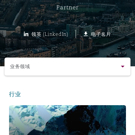
Partner
保险和再保险
HR Eco Audit
内罗比 – 联营办公室
香港
圣保罗
吉达
达拉斯
德里
Emergency Response & Crisis
劳动、养老金和移民n
Public Procurement
Fraud & White-Collar Crime
Management
Employers' & Public Liability
领英 (LinkedIn)
电子名片
项目和建筑工程
吉隆坡 – 联营办公室
利雅得
丹佛
都柏林（圣史蒂芬绿地大厦）
金融
房地产
Internal Investigations
Finance & Leasing
Employment Practices Liabili
选择所需部分
监管法规与调查
墨尔本
堪萨斯城
杜塞尔多夫
知识产权
Professional Services
业务领域
Fleet Procurement
Energy
联系方式
新德里 – 联营办公室
拉斯维加斯
爱丁堡
技术、外包与数据
Safety, Security, Health & En
行业
Insurance Coverage
Financial Institutions, Direct
简介与经验
Officers
保险和再保险
珀斯
洛杉矶
格拉斯哥（G1大厦）
业务领域
MRO (Maintenance, Repair & 
Healthcare