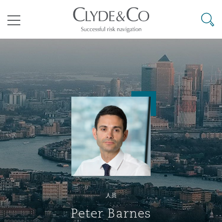
其礼律所事务所
搜寻
目录
航空
气候变化
开罗
曼谷
加拉加斯
阿布扎比
亚特兰大
阿伯丁
Business Jets
商业
Commercial Arbitration
Energy & Natural Resources
Bermuda Form
Construction Disputes
Anti-Bribery & Corruption
企业与咨询
Clyde Code
开普敦
北京
墨西哥城
开罗
波士顿
贝尔法斯特
Carrier Liability
公司
Commercial Disputes
Marine
Casualty
环境保护法
Compliance
争议解决
Clyde & Co Newton - 解锁智能索赔新模式
达累斯萨拉姆
布里斯班
里约热内卢
多哈
卡尔加里
伯明翰
Commerical Dispute Resoluti
企业、商业与合规保险
Commercial Litigation
Trade & Commodities
Corporate, Commercial & Co
基础设施
External Investigations
Insurance
人员
能源、海洋与贸易
争议融资
约翰内斯堡
重庆
圣地亚哥 – 联营办公室
迪拜
芝加哥
布里斯托尔
Debt Recovery
数据保护与隐私权
PPP/PFI
Financial Services
Peter Barnes
Cyber Risk