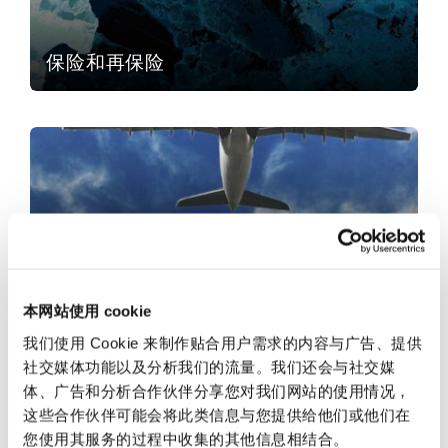
法律解析
上海
迈阿密
吉尔福德
Non-Contentious Commercial
Insurance Coverage
保险和再保险
新加坡
蒙特利尔
汉堡
Regulatory
航空
Marine
悉尼
新泽西
利兹
Satellite & Space
Political Risk & Trade Credit
乌兰巴托 – 联营办公室
纽约
利物浦
航空
Product Liability & Recall
本网站使用 cookie
奥兰治县
伦敦
我们使用 Cookie 来制作贴合用户需求的内容与广告、提供
能源与自然资源
社交媒体功能以及分析我们的流量。我们还会与社交媒
Property
体、广告和分析合作伙伴分享您对我们网站的使用情况，
这些合作伙伴可能会将此类信息与您提供给他们或他们在
菲尼克斯
马德里
您使用其服务的过程中收集的其他信息相结合。