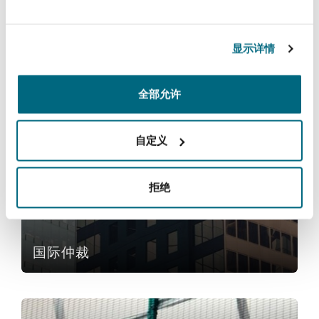
Reinsurance
三藩市
曼彻斯特，新贝利广场2号
能源与自然资源
显示详情
Specialty
全部允许
多伦多
米兰
服务
自定义
国际仲裁
温哥华
慕尼克
拒绝
华盛顿
纽卡斯尔
国际仲裁
巴黎
全球追偿