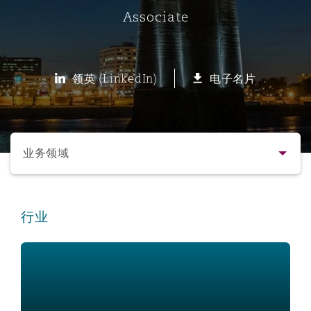
Associate
保险和再保险
HR Eco Audit
内罗比 – 联营办公室
香港
圣保罗
吉达
达拉斯
德里
Emergency Response & Crisis
劳动、养老金和移民n
Public Procurement
Fraud & White-Collar Crime
Management
Employers' & Public Liability
领英 (LinkedIn)
电子名片
项目和建筑工程
吉隆坡 – 联营办公室
利雅得
丹佛
都柏林（圣史蒂芬绿地大厦）
金融
房地产
Internal Investigations
Finance & Leasing
Employment Practices Liabili
选择所需部分
监管法规与调查
墨尔本
堪萨斯城
杜塞尔多夫
知识产权
Professional Services
业务领域
Fleet Procurement
Energy
联系方式
新德里 – 联营办公室
拉斯维加斯
爱丁堡
技术、外包与数据
Safety, Security, Health & En
行业
Insurance Coverage
Financial Institutions, Direct
简介与经验
Officers
Product Liability & Recall
珀斯
洛杉矶
格拉斯哥（G1大厦）
业务领域
MRO (Maintenance, Repair & 
Healthcare