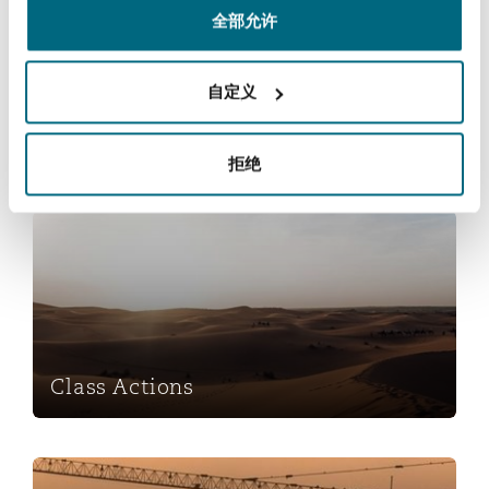
全部允许
Reinsurance
三藩市
曼彻斯特，新贝利广场2号
保险和再保险
自定义
Specialty
多伦多
米兰
拒绝
服务
Class Actions
温哥华
慕尼克
华盛顿
纽卡斯尔
Class Actions
巴黎
项目和建筑工程