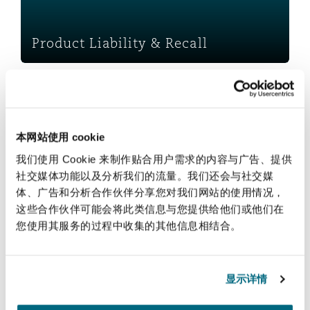
法律解析
上海
迈阿密
吉尔福德
Non-Contentious Commercial
Insurance Coverage
Product Liability & Recall
新加坡
蒙特利尔
汉堡
Regulatory
Professional Indemnity
Marine
悉尼
新泽西
利兹
本网站使用 cookie
Satellite & Space
Political Risk & Trade Credit
我们使用 Cookie 来制作贴合用户需求的内容与广告、提供
社交媒体功能以及分析我们的流量。我们还会与社交媒
乌兰巴托 – 联营办公室
纽约
利物浦
体、广告和分析合作伙伴分享您对我们网站的使用情况，
Professional Indemnity
这些合作伙伴可能会将此类信息与您提供给他们或他们在
Product Liability & Recall
您使用其服务的过程中收集的其他信息相结合。
奥兰治县
伦敦
保险和再保险
Property
显示详情
菲尼克斯
马德里