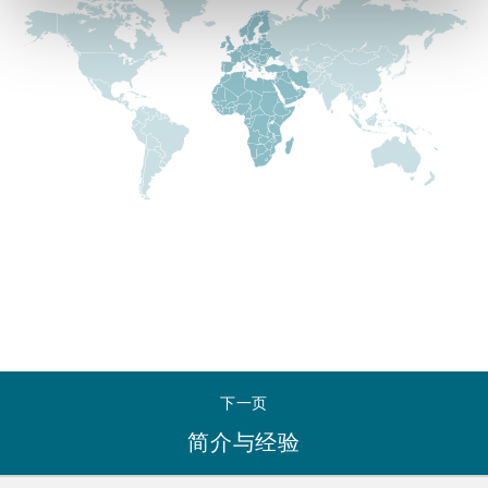
Reinsurance
三藩市
曼彻斯特，新贝利广场2号
Specialty
多伦多
米兰
温哥华
慕尼克
华盛顿
纽卡斯尔
下一页
巴黎
简介与经验