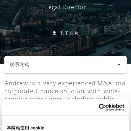
Legal Director
保险和再保险
HR Eco Audit
内罗比 – 联营办公室
香港
圣保罗
吉达
达拉斯
德里
Emergency Response & Crisis
劳动、养老金和移民n
Public Procurement
Fraud & White-Collar Crime
Management
Employers' & Public Liability
电子名片
项目和建筑工程
吉隆坡 – 联营办公室
利雅得
丹佛
都柏林（圣史蒂芬绿地大厦）
金融
房地产
Internal Investigations
Finance & Leasing
Employment Practices Liabili
选择所需部分
监管法规与调查
墨尔本
堪萨斯城
杜塞尔多夫
知识产权
Professional Services
联系方式
Fleet Procurement
Energy
联系方式
Andrew is a very experienced M&A and
新德里 – 联营办公室
拉斯维加斯
爱丁堡
技术、外包与数据
Safety, Security, Health & En
corporate finance solicitor with wide-
Insurance Coverage
Financial Institutions, Direct
ranging experience including public
简介与经验
Officers
and private M&A transactions; IPOs on
珀斯
洛杉矶
格拉斯哥（G1大厦）
the Main Market and AIM; and private
法律解析
MRO (Maintenance, Repair & 
equity investments.
Healthcare
本网站使用 cookie