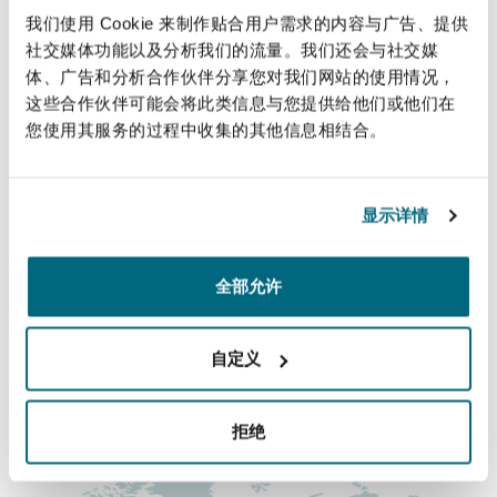
上海
迈阿密
吉尔福德
我们使用 Cookie 来制作贴合用户需求的内容与广告、提供
直线
Non-Contentious Commercial
社交媒体功能以及分析我们的流量。我们还会与社交媒
Insurance Coverage
体、广告和分析合作伙伴分享您对我们网站的使用情况，
+44 (0) 20 7876 4794
这些合作伙伴可能会将此类信息与您提供给他们或他们在
新加坡
蒙特利尔
汉堡
+44 (0) 7590 003 250
您使用其服务的过程中收集的其他信息相结合。
Regulatory
Marine
andrew.chadwick@clydeco.com
悉尼
新泽西
利兹
显示详情
Satellite & Space
主要办公室
Political Risk & Trade Credit
伦敦，圣伯托尔夫大厦
全部允许
乌兰巴托 – 联营办公室
纽约
利物浦
+44 (0) 20 7876 5000
Product Liability & Recall
自定义
奥兰治县
伦敦
+44 (0) 20 7876 5111
Property
涵盖的办公室和地区
拒绝
菲尼克斯
马德里