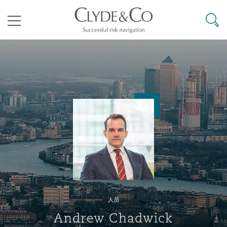
其礼律所事务所
搜寻
目录
航空
气候变化
开罗
曼谷
加拉加斯
阿布扎比
亚特兰大
阿伯丁
Business Jets
商业
Commercial Arbitration
Energy & Natural Resources
Bermuda Form
Construction Disputes
Anti-Bribery & Corruption
企业与咨询
Clyde Code
开普敦
北京
墨西哥城
开罗
波士顿
贝尔法斯特
Carrier Liability
公司
Commercial Disputes
Marine
Casualty
环境保护法
Compliance
争议解决
Clyde & Co Newton - 解锁智能索赔新模式
达累斯萨拉姆
布里斯班
里约热内卢
多哈
卡尔加里
伯明翰
Commerical Dispute Resoluti
企业、商业与合规保险
Commercial Litigation
Trade & Commodities
Corporate, Commercial & Co
基础设施
External Investigations
Insurance
人员
能源、海洋与贸易
争议融资
约翰内斯堡
重庆
圣地亚哥 – 联营办公室
迪拜
芝加哥
布里斯托尔
Debt Recovery
数据保护与隐私权
PPP/PFI
Financial Services
Andrew Chadwick
Cyber Risk