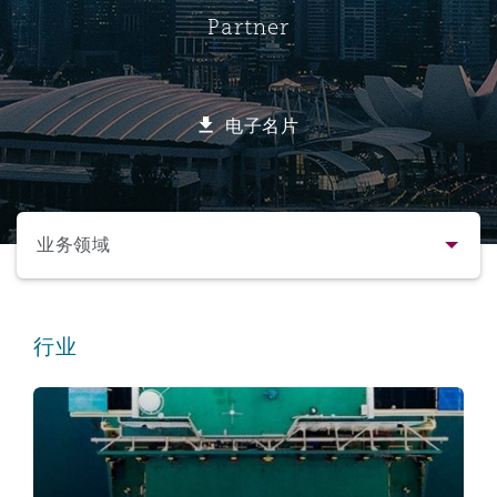
Partner
保险和再保险
HR Eco Audit
内罗比 – 联营办公室
香港
圣保罗
吉达
达拉斯
德里
Emergency Response & Crisis
劳动、养老金和移民n
Public Procurement
Fraud & White-Collar Crime
Management
Employers' & Public Liability
电子名片
项目和建筑工程
吉隆坡 – 联营办公室
利雅得
丹佛
都柏林（圣史蒂芬绿地大厦）
金融
房地产
Internal Investigations
Finance & Leasing
Employment Practices Liabili
选择所需部分
监管法规与调查
墨尔本
堪萨斯城
杜塞尔多夫
知识产权
Professional Services
业务领域
Fleet Procurement
Energy
联系方式
新德里 – 联营办公室
拉斯维加斯
爱丁堡
技术、外包与数据
Safety, Security, Health & En
行业
Insurance Coverage
Financial Institutions, Direct
简介与经验
Officers
航运
珀斯
洛杉矶
格拉斯哥（G1大厦）
业务领域
MRO (Maintenance, Repair & 
Healthcare