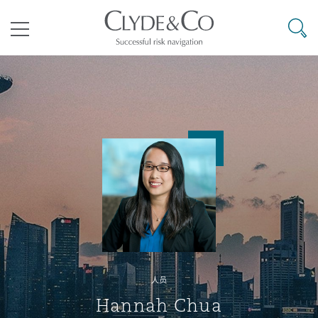
其礼律所事务所
搜寻
目录
航空
气候变化
开罗
曼谷
加拉加斯
阿布扎比
亚特兰大
阿伯丁
Business Jets
商业
Commercial Arbitration
Energy & Natural Resources
Bermuda Form
Construction Disputes
Anti-Bribery & Corruption
企业与咨询
Clyde Code
开普敦
北京
墨西哥城
开罗
波士顿
贝尔法斯特
Carrier Liability
公司
Commercial Disputes
Marine
Casualty
环境保护法
Compliance
争议解决
Clyde & Co Newton - 解锁智能索赔新模式
达累斯萨拉姆
布里斯班
里约热内卢
多哈
卡尔加里
伯明翰
Commerical Dispute Resoluti
企业、商业与合规保险
Commercial Litigation
Trade & Commodities
Corporate, Commercial & Co
基础设施
External Investigations
Insurance
人员
能源、海洋与贸易
争议融资
约翰内斯堡
重庆
圣地亚哥 – 联营办公室
迪拜
芝加哥
布里斯托尔
Debt Recovery
数据保护与隐私权
PPP/PFI
Financial Services
Hannah Chua
Cyber Risk