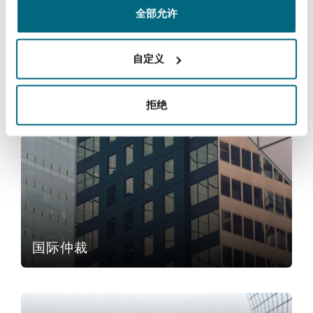
全部允许
Reinsurance
三藩市
曼彻斯特，新贝利广场2号
能源与自然资源
自定义
Specialty
多伦多
米兰
拒绝
服务
国际仲裁
温哥华
慕尼克
华盛顿
纽卡斯尔
国际仲裁
巴黎
商事争议