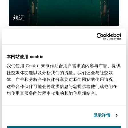
法律解析
上海
迈阿密
吉尔福德
Non-Contentious Commercial
Insurance Coverage
航运
新加坡
蒙特利尔
汉堡
Regulatory
贸易与商品
Marine
悉尼
新泽西
利兹
本网站使用 cookie
Satellite & Space
Political Risk & Trade Credit
我们使用 Cookie 来制作贴合用户需求的内容与广告、提供
社交媒体功能以及分析我们的流量。我们还会与社交媒
乌兰巴托 – 联营办公室
纽约
利物浦
体、广告和分析合作伙伴分享您对我们网站的使用情况，
贸易与商品
这些合作伙伴可能会将此类信息与您提供给他们或他们在
Product Liability & Recall
您使用其服务的过程中收集的其他信息相结合。
奥兰治县
伦敦
能源与自然资源
Property
显示详情
菲尼克斯
马德里