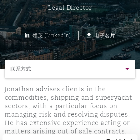
Legal Director
保险和再保险
HR Eco Audit
内罗比 – 联营办公室
香港
圣保罗
吉达
达拉斯
德里
Emergency Response & Crisis
劳动、养老金和移民n
Public Procurement
Fraud & White-Collar Crime
Management
Employers' & Public Liability
领英 (LinkedIn)
电子名片
项目和建筑工程
吉隆坡 – 联营办公室
利雅得
丹佛
都柏林（圣史蒂芬绿地大厦）
金融
房地产
Internal Investigations
Finance & Leasing
Employment Practices Liabili
选择所需部分
监管法规与调查
墨尔本
堪萨斯城
杜塞尔多夫
知识产权
Professional Services
联系方式
Fleet Procurement
Energy
联系方式
Jonathan advises clients in the
新德里 – 联营办公室
拉斯维加斯
爱丁堡
技术、外包与数据
Safety, Security, Health & En
commodities, shipping and superyacht
Insurance Coverage
Financial Institutions, Direct
sectors, with a particular focus on
简介与经验
Officers
managing risk and resolving disputes.
珀斯
洛杉矶
格拉斯哥（G1大厦）
He has extensive experience acting on
业务领域
MRO (Maintenance, Repair & 
matters arising out of sale contracts,
Healthcare
shipbuilding contracts, charterparties