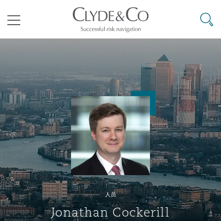
其礼律所事务所
搜寻
目录
航空
气候变化
开罗
曼谷
加拉加斯
阿布扎比
亚特兰大
阿伯丁
Business Jets
商业
Commercial Arbitration
Energy & Natural Resources
Bermuda Form
Construction Disputes
Anti-Bribery & Corruption
企业与咨询
Clyde Code
开普敦
北京
墨西哥城
开罗
波士顿
贝尔法斯特
Carrier Liability
公司
Commercial Disputes
Marine
Casualty
环境保护法
Compliance
争议解决
Clyde & Co Newton - 解锁智能索赔新模式
达累斯萨拉姆
布里斯班
里约热内卢
多哈
卡尔加里
伯明翰
Commerical Dispute Resoluti
企业、商业与合规保险
Commercial Litigation
Trade & Commodities
Corporate, Commercial & Co
基础设施
External Investigations
Insurance
人员
能源、海洋与贸易
争议融资
约翰内斯堡
重庆
圣地亚哥 – 联营办公室
迪拜
芝加哥
布里斯托尔
Debt Recovery
数据保护与隐私权
PPP/PFI
Financial Services
Jonathan Cockerill
Cyber Risk