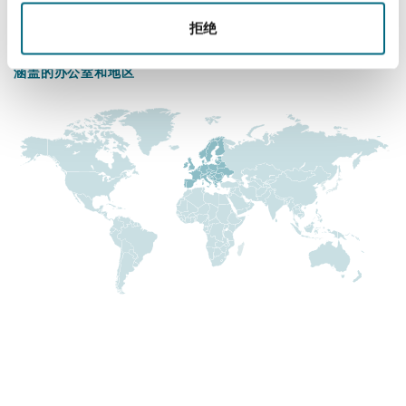
Reinsurance
拒绝
+44 (0) 20 7876 5111
三藩市
曼彻斯特，新贝利广场2号
涵盖的办公室和地区
Specialty
多伦多
米兰
温哥华
慕尼克
华盛顿
纽卡斯尔
巴黎