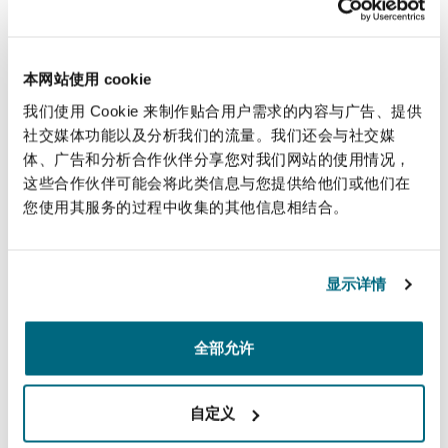
法律解析
上海
迈阿密
吉尔福德
and bills of lading, as well as on a wide
Non-Contentious Commercial
range of international commercial and
Insurance Coverage
logistics agreements. He also regularly
本网站使用 cookie
新加坡
蒙特利尔
汉堡
advises on regulatory issues
我们使用 Cookie 来制作贴合用户需求的内容与广告、提供
Regulatory
concerning the international transport
社交媒体功能以及分析我们的流量。我们还会与社交媒
Marine
of goods.
体、广告和分析合作伙伴分享您对我们网站的使用情况，
悉尼
新泽西
利兹
这些合作伙伴可能会将此类信息与您提供给他们或他们在
Satellite & Space
您使用其服务的过程中收集的其他信息相结合。
直线
Political Risk & Trade Credit
乌兰巴托 – 联营办公室
纽约
利物浦
+44 (0) 20 7876 6717
显示详情
jonathan.cockerill@clydeco.com
Product Liability & Recall
奥兰治县
伦敦
全部允许
主要办公室
Property
伦敦，圣伯托尔夫大厦
自定义
菲尼克斯
马德里
+44 (0) 20 7876 5000